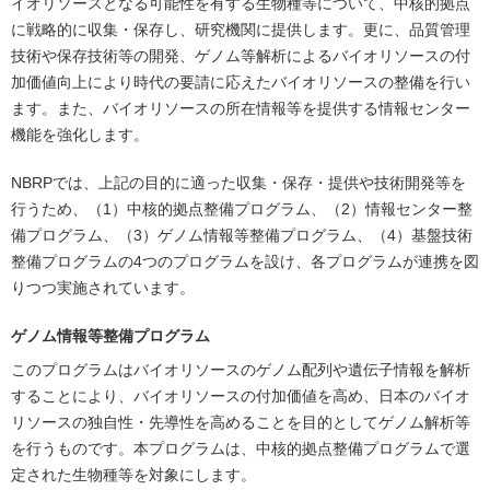
イオリソースとなる可能性を有する生物種等について、中核的拠点
に戦略的に収集・保存し、研究機関に提供します。更に、品質管理
技術や保存技術等の開発、ゲノム等解析によるバイオリソースの付
加価値向上により時代の要請に応えたバイオリソースの整備を行い
ます。また、バイオリソースの所在情報等を提供する情報センター
機能を強化します。
NBRPでは、上記の目的に適った収集・保存・提供や技術開発等を
行うため、（1）中核的拠点整備プログラム、（2）情報センター整
備プログラム、（3）ゲノム情報等整備プログラム、（4）基盤技術
整備プログラムの4つのプログラムを設け、各プログラムが連携を図
りつつ実施されています。
ゲノム情報等整備プログラム
このプログラムはバイオリソースのゲノム配列や遺伝子情報を解析
することにより、バイオリソースの付加価値を高め、日本のバイオ
リソースの独自性・先導性を高めることを目的としてゲノム解析等
を行うものです。本プログラムは、中核的拠点整備プログラムで選
定された生物種等を対象にします。