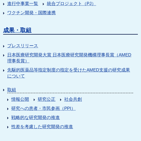
進行中事業一覧
統合プロジェクト（PJ）
ワクチン開発・国際連携
成果・取組
プレスリリース
日本医療研究開発大賞 日本医療研究開発機構理事長賞（AMED
理事長賞）
先駆的医薬品等指定制度の指定を受けたAMED支援の研究成果
について
取組
情報公開
研究公正
社会共創
研究への患者・市民参画（PPI）
戦略的な研究開発の推進
性差を考慮した研究開発の推進