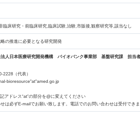
,非臨床研究・前臨床研究,臨床試験,治験,市販後,観察研究等,該当なし
戦略の推進に必要となる研究開発
発法人日本医療研究開発機構 バイオバンク事業部 基盤研究課
担当
870-2228（代表）
onal-bioresource"at"amed.go.jp
は上記アドレス“at”の部分を@に変えてください
せは必ずE-mailでお願い致します。電話でのお問い合わせは受付でき