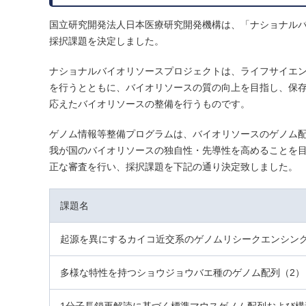
国立研究開発法人日本医療研究開発機構は、「ナショナルバ
採択課題を決定しました。
ナショナルバイオリソースプロジェクトは、ライフサイエ
を行うとともに、バイオリソースの質の向上を目指し、保
応えたバイオリソースの整備を行うものです。
ゲノム情報等整備プログラムは、バイオリソースのゲノム配
我が国のバイオリソースの独自性・先導性を高めることを
正な審査を行い、採択課題を下記の通り決定致しました。
課題名
起源を異にするカイコ近交系のゲノムリシークエンシン
多様な特性を持つショウジョウバエ種のゲノム配列（2）