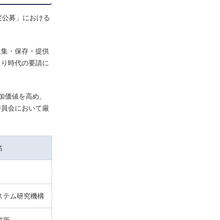
度公募」における
収集・保存・提供
より時代の要請に
加価値を高め、
委員会において厳
名
ステム研究機構