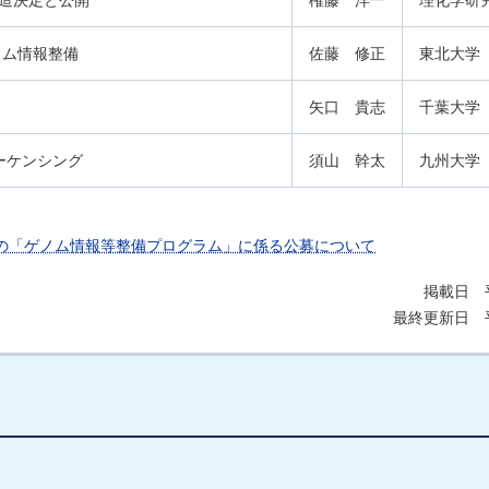
造決定と公開
権藤 洋一
理化学研
ノム情報整備
佐藤 修正
東北大学
矢口 貴志
千葉大学
ーケンシング
須山 幹太
九州大学
の「ゲノム情報等整備プログラム」に係る公募について
掲載日 平
最終更新日 平