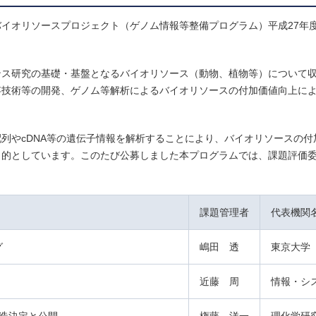
イオリソースプロジェクト（ゲノム情報等整備プログラム）平成27年
ンス研究の基礎・基盤となるバイオリソース（動物、植物等）について
存技術等の開発、ゲノム等解析によるバイオリソースの付加価値向上に
列やcDNA等の遺伝子情報を解析することにより、バイオリソースの付
目的としています。このたび公募しました本プログラムでは、課題評価
課題管理者
代表機関
グ
嶋田 透
東京大学
近藤 周
情報・シ