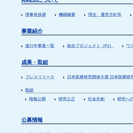
AMEDについて
理事長挨拶
機構概要
理念、運営方針等
事業紹介
進行中事業一覧
統合プロジェクト（PJ）
ワ
成果・取組
プレスリリース
日本医療研究開発大賞 日本医療研
取組
情報公開
研究公正
社会共創
研究への
公募情報