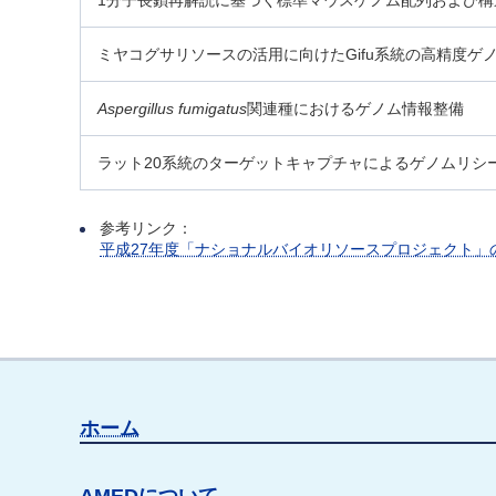
1分子長鎖再解読に基づく標準マウスゲノム配列および構
ミヤコグサリソースの活用に向けたGifu系統の高精度ゲ
Aspergillus fumigatus
関連種におけるゲノム情報整備
ラット20系統のターゲットキャプチャによるゲノムリシ
参考リンク：
平成27年度「ナショナルバイオリソースプロジェクト」
ホーム