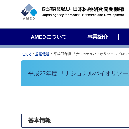
サ
イ
ト
内
検
AMEDについて
事業紹介
索
トップ
公募情報
平成27年度 「ナショナルバイオリソースプロ
平成27年度 「ナショナルバイオリソ
基本情報