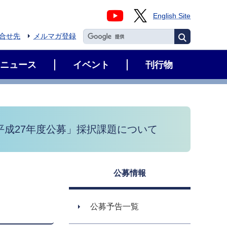
English Site
合せ先
メルマガ登録
ニュース
イベント
刊行物
平成27年度公募」採択課題について
公募情報
公募予告一覧