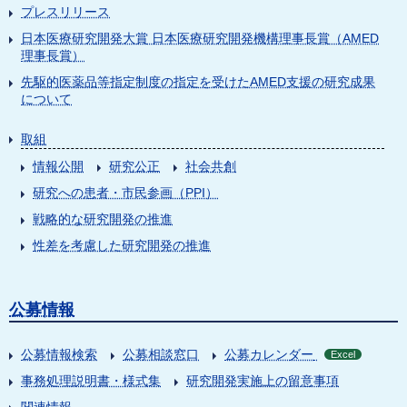
プレスリリース
日本医療研究開発大賞 日本医療研究開発機構理事長賞（AMED
理事長賞）
先駆的医薬品等指定制度の指定を受けたAMED支援の研究成果
について
取組
情報公開
研究公正
社会共創
研究への患者・市民参画（PPI）
戦略的な研究開発の推進
性差を考慮した研究開発の推進
公募情報
公募情報検索
公募相談窓口
公募カレンダー
Excel
事務処理説明書・様式集
研究開発実施上の留意事項