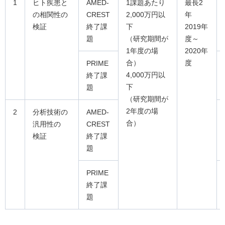
1
ヒト疾患と
AMED-
1課題あたり
最長2
の相関性の
CREST
2,000万円以
年
検証
終了課
下
2019年
題
（研究期間が
度～
1年度の場
2020年
合）
度
PRIME
4,000万円以
終了課
下
題
（研究期間が
2年度の場
2
分析技術の
AMED-
合）
汎用性の
CREST
検証
終了課
題
PRIME
終了課
題