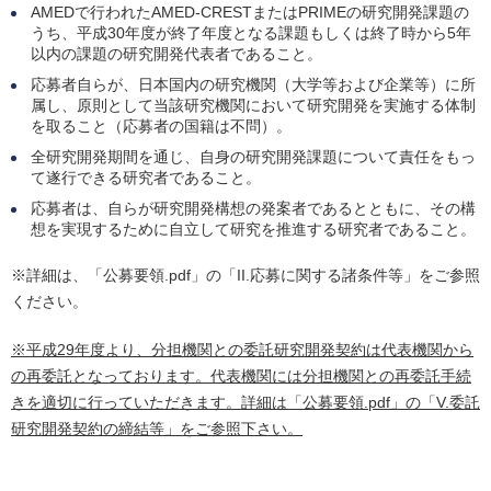
AMEDで行われたAMED-CRESTまたはPRIMEの研究開発課題の
うち、平成30年度が終了年度となる課題もしくは終了時から5年
以内の課題の研究開発代表者であること。
応募者自らが、日本国内の研究機関（大学等および企業等）に所
属し、原則として当該研究機関において研究開発を実施する体制
を取ること（応募者の国籍は不問）。
全研究開発期間を通じ、自身の研究開発課題について責任をもっ
て遂行できる研究者であること。
応募者は、自らが研究開発構想の発案者であるとともに、その構
想を実現するために自立して研究を推進する研究者であること。
※詳細は、「公募要領.pdf」の「II.応募に関する諸条件等」をご参照
ください。
※平成29年度より、分担機関との委託研究開発契約は代表機関から
の再委託となっております。代表機関には分担機関との再委託手続
きを適切に行っていただきます。詳細は「公募要領
.pdf
」の「
V.
委託
研究開発契約の締結等」をご参照下さい。