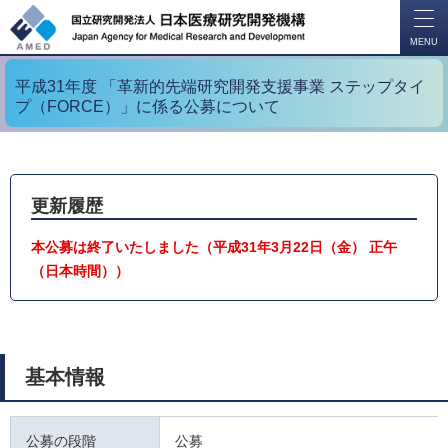
開
く
MENU
平成31年度 「革新的先端研究開発支援事業 ステップタイ
プ（FORCE）」に係る公募について
更新履歴
本公募は終了いたしました（平成31年3月22日（金） 正午
（日本時間））
基本情報
公募の段階
公募