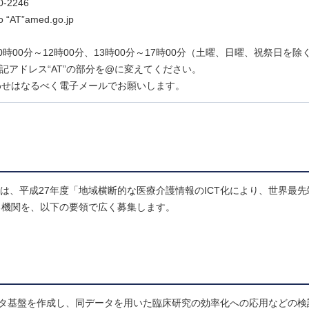
0-2246
ho “AT”amed.go.jp
0時00分～12時00分、13時00分～17時00分（土曜、日曜、祝祭日を除
は上記アドレス“AT”の部分を@に変えてください。
わせはなるべく電子メールでお願いします。
は、平成27年度「地域横断的な医療介護情報のICT化により、世界最
る機関を、以下の要領で広く募集します。
ータ基盤を作成し、同データを用いた臨床研究の効率化への応用などの検