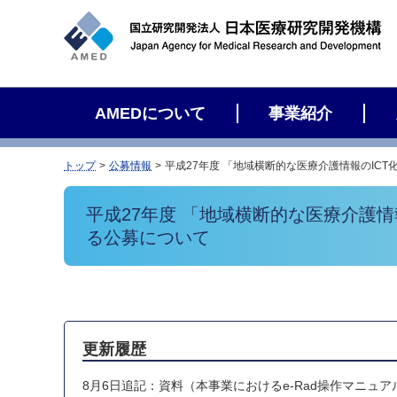
サ
イ
ト
内
検
AMEDについて
事業紹介
索
トップ
公募情報
平成27年度 「地域横断的な医療介護情報のI
平成27年度 「地域横断的な医療介護
る公募について
更新履歴
8月6日追記：資料（本事業におけるe-Rad操作マニュ