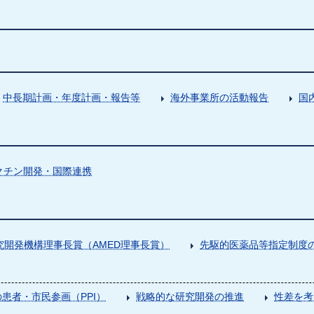
中長期計画・年度計画・報告等
海外事業所の活動報告
国
クチン開発・国際連携
究開発機構理事長賞（AMED理事長賞）
先駆的医薬品等指定制度の
患者・市民参画（PPI）
戦略的な研究開発の推進
性差を考