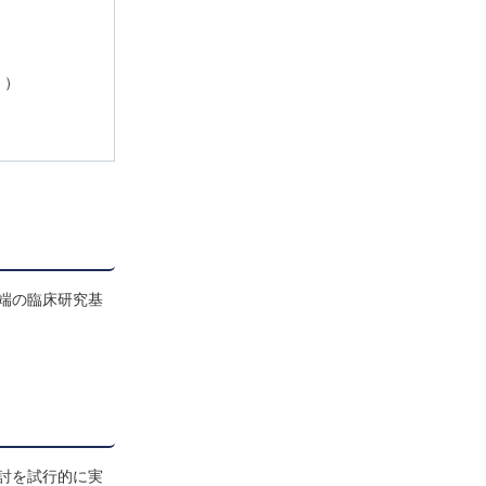
く）
先端の臨床研究基
討を試行的に実