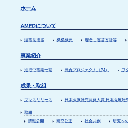
ホーム
AMEDについて
理事長挨拶
機構概要
理念、運営方針等
事業紹介
進行中事業一覧
統合プロジェクト（PJ）
ワ
成果・取組
プレスリリース
日本医療研究開発大賞 日本医療研
取組
情報公開
研究公正
社会共創
研究への