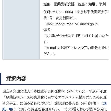
進部 医薬品研究課
担当：知場、平川
住所: 〒100－0004 東京都千代田区大手町
番1号 読売新聞ビル
E-mail: jisedai-med“AT”amed.go.jp
備考:
※お問い合わせは必ずE-mailでお願いいた
す。
※e-mailは上記アドレス“AT”の部分を@に
ださい。
採択内容
国立研究開発法人日本医療研究開発機構（AMED）は、平成28年度
「創薬技術シーズの実用化に関するエコシステム構築のための調査
研究事業」に係る公募について、課題評価委員会（事前評価）（
別
紙
）において厳正な審査を行い、下記の通り採択課題を決定し