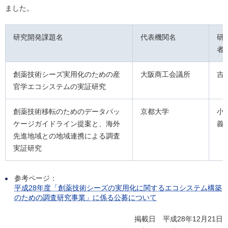
ました。
研究開発課題名
代表機関名
研
者
創薬技術シーズ実用化のための産
大阪商工会議所
吉
官学エコシステムの実証研究
創薬技術移転のためのデータパッ
京都大学
小
ケージガイドライン提案と、海外
義
先進地域との地域連携による調査
実証研究
参考ページ：
平成28年度「創薬技術シーズの実用化に関するエコシステム構築
のための調査研究事業」に係る公募について
掲載日 平成28年12月21日