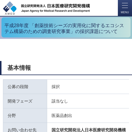
開
く
MENU
平成28年度 「創薬技術シーズの実用化に関するエコシス
テム構築のための調査研究事業」の採択課題について
基本情報
公募の段階
採択
開発フェーズ
該当なし
分野
医薬品創出
お問い合わせ先
国立研究開発法人日本医療研究開発機構 