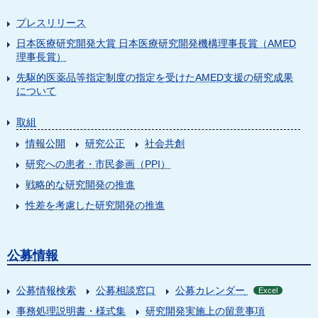
プレスリリース
日本医療研究開発大賞 日本医療研究開発機構理事長賞（AMED
理事長賞）
先駆的医薬品等指定制度の指定を受けたAMED支援の研究成果
について
取組
情報公開
研究公正
社会共創
研究への患者・市民参画（PPI）
戦略的な研究開発の推進
性差を考慮した研究開発の推進
公募情報
公募情報検索
公募相談窓口
公募カレンダー
Excel
事務処理説明書・様式集
研究開発実施上の留意事項