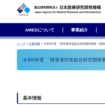
サ
イ
ト
内
検
AMEDについて
事業紹介
索
トップ
公募情報
令和5年度 「障害者対策総合研究開発事業（精
令和5年度 「障害者対策総合研究開発
基本情報