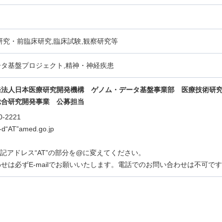
研究・前臨床研究,臨床試験,観察研究等
タ基盤プロジェクト,精神・神経疾患
発法人日本医療研究開発機構 ゲノム・データ基盤事業部 医療技術研
総合研究開発事業
公募担当
0-2221
n-d“AT”amed.go.jp
lは上記アドレス“AT”の部分を@に変えてください。
せは必ずE-mailでお願いいたします。電話でのお問い合わせは不可で