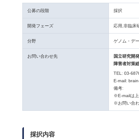
公募の段階
採択
開発フェーズ
応用,非臨床
分野
ゲノム・デー
お問い合わせ先
国立研究開
障害者対策
TEL: 03-687
E-mail: brai
備考:
※E-mai
※お問い合わ
採択内容