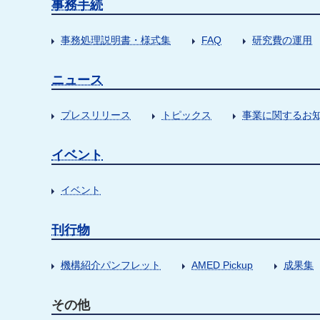
事務手続
事務処理説明書・様式集
FAQ
研究費の運用
ニュース
プレスリリース
トピックス
事業に関するお
イベント
イベント
刊行物
機構紹介パンフレット
AMED Pickup
成果集
その他