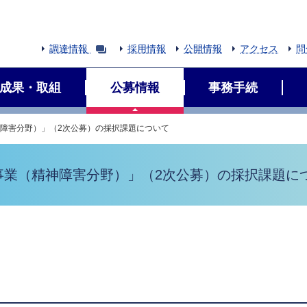
調達情報
採用情報
公開情報
アクセス
問
成果・取組
公募情報
事務手続
神障害分野）」（2次公募）の採択課題について
事業（精神障害分野）」（2次公募）の採択課題に