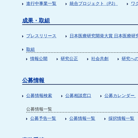
進行中事業一覧
統合プロジェクト（PJ）
ワ
成果・取組
プレスリリース
日本医療研究開発大賞 日本医療研
取組
情報公開
研究公正
社会共創
研究への
公募情報
公募情報検索
公募相談窓口
公募カレンダー
公募情報一覧
公募予告一覧
公募情報一覧
採択情報一覧