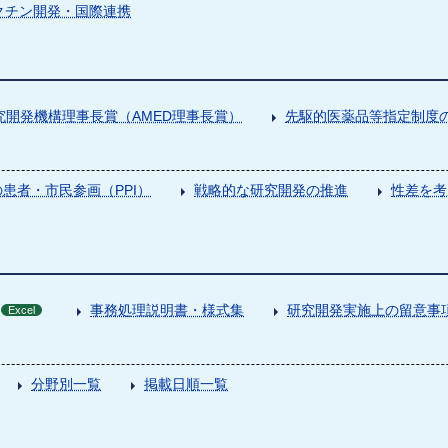
クチン開発・国際連携
究開発機構理事長賞（AMED理事長賞）
先駆的医薬品等指定制度の
患者・市民参画（PPI）
戦略的な研究開発の推進
性差を考
事務処理説明書・様式集
研究開発実施上の留意事
Excel
分野別一覧
掲載日順一覧