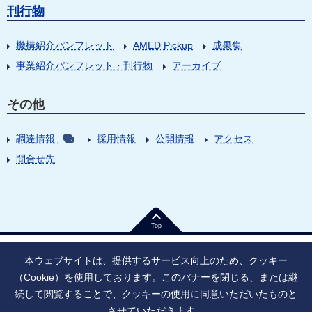
刊行物
機構紹介パンフレット
AMED Pickup
成果集
事業紹介パンフレット・刊行物
アーカイブ
その他
調達情報
採用情報
公開情報
アクセス
問合せ先
Top
本ウェブサイトは、提供するサービス向上のため、クッキー
（Cookie）を使用しております。このバナーを閉じる、または継
続して閲覧することで、クッキーの使用に同意いただいたものと
法人番号：9010005023796
東京都千代田区大手町1丁目7番1号
させていただきます。