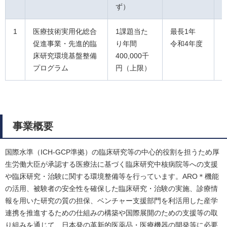
ず）
1
医療技術実用化総合
1課題当た
最長1年
促進事業・先進的臨
り年間
令和4年度
床研究環境基盤整備
400,000千
プログラム
円（上限）
事業概要
国際水準（ICH-GCP準拠）の臨床研究等の中心的役割を担うため厚
生労働大臣が承認する医療法に基づく臨床研究中核病院等への支援
や臨床研究・治験に関する環境整備等を行っています。ARO＊機能
の活用、被験者の安全性を確保した臨床研究・治験の実施、診療情
報を用いた研究の質の担保、ベンチャー支援部門を利活用した産学
連携を推進するための仕組みの構築や国際展開のための支援等の取
り組みを通じて、日本発の革新的医薬品・医療機器の開発等に必要