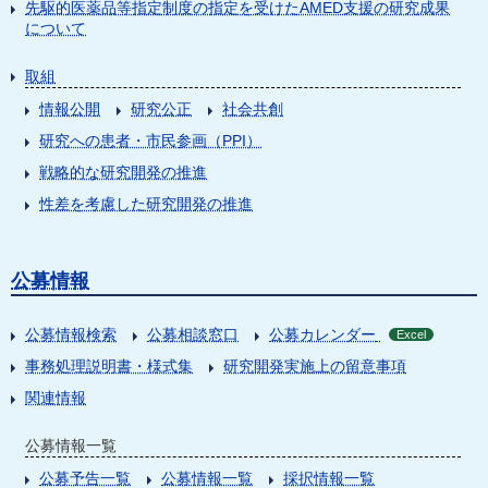
先駆的医薬品等指定制度の指定を受けたAMED支援の研究成果
について
取組
情報公開
研究公正
社会共創
研究への患者・市民参画（PPI）
戦略的な研究開発の推進
性差を考慮した研究開発の推進
公募情報
公募情報検索
公募相談窓口
公募カレンダー
Excel
事務処理説明書・様式集
研究開発実施上の留意事項
関連情報
公募情報一覧
公募予告一覧
公募情報一覧
採択情報一覧