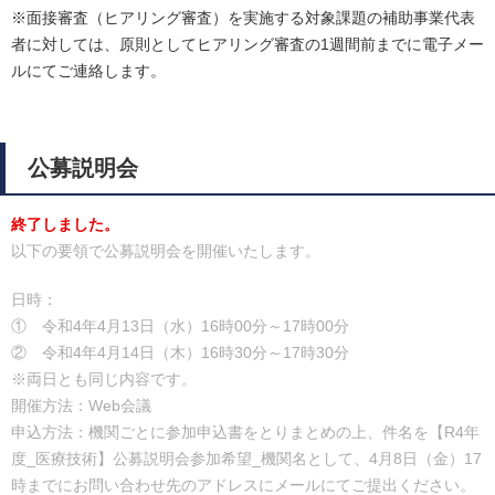
※面接審査（ヒアリング審査）を実施する対象課題の補助事業代表
者に対しては、原則としてヒアリング審査の1週間前までに電子メー
ルにてご連絡します。
公募説明会
終了しました。
以下の要領で公募説明会を開催いたします。
日時：
① 令和4年4月13日（水）16時00分～17時00分
② 令和4年4月14日（木）16時30分～17時30分
※両日とも同じ内容です。
開催方法：Web会議
申込方法：機関ごとに参加申込書をとりまとめの上、件名を【R4年
度_医療技術】公募説明会参加希望_機関名として、4月8日（金）17
時までにお問い合わせ先のアドレスにメールにてご提出ください。