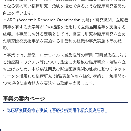
となる質の高い臨床研究・治験を推進できるような臨床研究基盤の
向上を行います。
＊ARO (Academic Research Organization の略)：研究機関、医療機
関等を有する大学等がその機能を活用して医薬品開発等を支援する
組織。本事業における定義としては、橋渡し研究や臨床研究を含め
た研究開発支援事業を実施する非営利の組織や事業実施体等の総
称。
本事業では、新型コロナウイルス感染症等の新興･再興感染症に対す
る治療薬・ワクチン等について迅速に大規模な臨床研究・治験を立
ち上げるため、中核病院間及び関連医療機関の連携に基づくネット
ワークを活用した臨床研究･治験実施体制を強化･構築し、短期間か
つ大規模な患者組入を実現する取組を支援します。
事業の案内ページ
臨床研究開発推進事業（医療技術実用化総合促進事業）