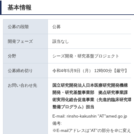
基本情報
公募の段階
公募
開発フェーズ
該当なし
分野
シーズ開発・研究基盤プロジェクト
公募締め切り
令和4年5月9日（月） 12時00分【厳守】
お問い合わせ先
国立研究開発法人日本医療研究開発機構 
開発・研究基盤事業部 拠点研究事業課
術実用化総合促進事業（先進的臨床研究環
整備プログラム）担当
E-mail: rinsho-kakushin "AT"amed.go.jp
備考:
※E-mailアドレスは”AT”の部分を＠に変