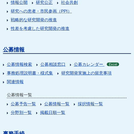
情報公開
研究公正
社会共創
研究への患者・市民参画（PPI）
戦略的な研究開発の推進
性差を考慮した研究開発の推進
公募情報
公募情報検索
公募相談窓口
公募カレンダー
Excel
事務処理説明書・様式集
研究開発実施上の留意事項
関連情報
公募情報一覧
公募予告一覧
公募情報一覧
採択情報一覧
分野別一覧
掲載日順一覧
事務手続