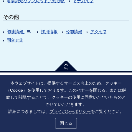
事業紹介パンフレット・刊行物
アーカイブ
その他
調達情報
採用情報
公開情報
アクセス
問合せ先
Top
本ウェブサイトは、提供するサービス向上のため、クッキー
（Cookie）を使用しております。このバナーを閉じる、または継
続して閲覧することで、クッキーの使用に同意いただいたものと
法人番号：9010005023796
東京都千代田区大手町1丁目7番1号
させていただきます。
情報公開
寄附のお願い
ご利用上の注意
詳細につきましては、
プライバシーポリシー
をご覧ください。
ソーシャル・ネットワーキング・サービス運用ポリシー
プライバシーポリシー
アクセシビリティ
サイトマップ
閉じる
Copyright © Japan Agency for Medical Research and Development, All Rights Reserved.