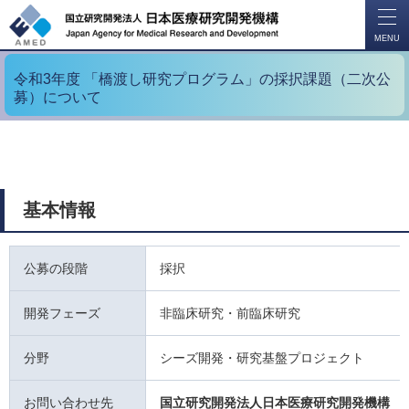
開
く
MENU
令和3年度 「橋渡し研究プログラム」の採択課題（二次公
募）について
基本情報
公募の段階
採択
開発フェーズ
非臨床研究・前臨床研究
分野
シーズ開発・研究基盤プロジェクト
お問い合わせ先
国立研究開発法人日本医療研究開発機構