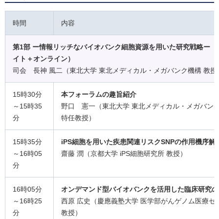
時間
内容
第1部 ー情報リッチなバイオバンク細胞資源を用いた研究戦略ー（
イト＋オンライン）
司会 長神 風二（東北大学 東北メディカル・メガバンク機構 教授
15時30分
本フォーラムの趣旨紹介
～15時35
野口 憲一（東北大学 東北メディカル・メガバン
分
特任教授）
15時35分
iPS細胞を用いた疾患関連リスクSNPの作用機序解
～16時05
齋藤 潤（京都大学 iPS細胞研究所 教授）
分
16時05分
オンデマンド型バイオバンクを活用した臨床研究の
～16時25
西原 広史（慶應義塾大学 医学部がんゲノム医療セ
分
教授）