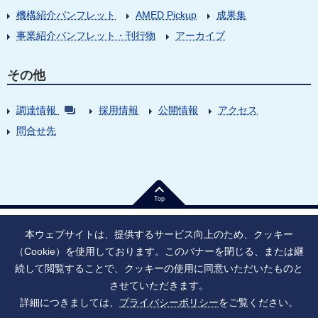
機構紹介パンフレット
AMED Pickup
成果集
事業紹介パンフレット・刊行物
アーカイブ
その他
調達情報
採用情報
公開情報
アクセス
問合せ先
Top
本ウェブサイトは、提供するサービス向上のため、クッキー
（Cookie）を使用しております。このバナーを閉じる、または継
続して閲覧することで、クッキーの使用に同意いただいたものと
法人番号：9010005023796
東京都千代田区大手町1丁目7番1号
させていただきます。
情報公開
寄附のお願い
ご利用上の注意
詳細につきましては、
プライバシーポリシー
をご覧ください。
ソーシャル・ネットワーキング・サービス運用ポリシー