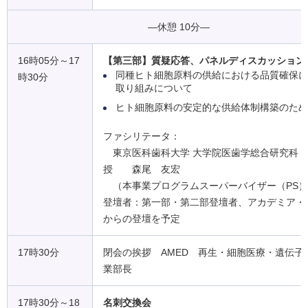
―休憩 10分―
16時05分～17
【第三部】質疑応答、パネルディスカッション
同種ヒト細胞原料の供給における品質確保に
時30分
取り組みについて
ヒト細胞原料の安定的な供給体制構築のため
ファシリテータ：
東京医科歯科大学 大学院医歯学総合研究科 
授 森尾 友宏
（本事業プログラムスーパーバイザー（PS）
登壇者：第一部・第二部登壇者、アカデミア・
からの登壇を予定
17時30分
閉会の挨拶 AMED 再生・細胞医療・遺伝子
業部長
17時30分～18
名刺交換会