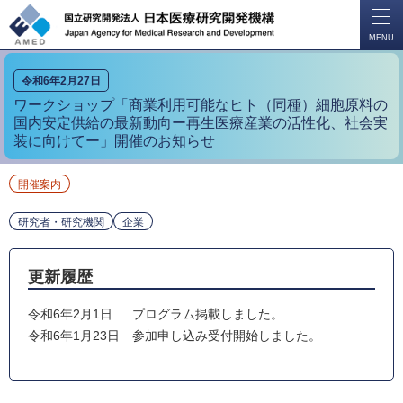
開
く
MENU
令和6年2月27日
ワークショップ「商業利用可能なヒト（同種）細胞原料の
国内安定供給の最新動向ー再生医療産業の活性化、社会実
装に向けてー」開催のお知らせ
開催案内
研究者・研究機関
企業
更新履歴
令和6年2月1日 プログラム掲載しました。
令和6年1月23日 参加申し込み受付開始しました。