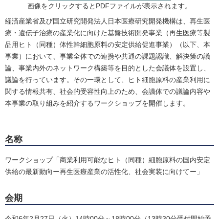
画像をクリックするとPDFファイルが表示されます。
経済産業省及び国立研究開発法人日本医療研究開発機構は、再生医
療・遺伝子治療の産業化に向けた基盤技術開発事業（再生医療等製
品用ヒト（同種）体性幹細胞原料の安定供給促進事業）（以下、本
事業）において、事業全体での連携や共通の課題認識、解決策の議
論、事業内外のネットワーク構築等を目的とした会議体を設置し、
議論を行っています。その一環として、ヒト細胞原料の産業利用に
関する情報共有、社会的受容性向上のため、会議体での議論内容や
本事業の取り組みを紹介するワークショップを開催します。
名称
ワークショップ「商業利用可能なヒト（同種）細胞原料の国内安定
供給の最新動向ー再生医療産業の活性化、社会実装に向けてー」
会期
令和6年2月27日（火）14時00分～18時00分（13時30分受付開始予