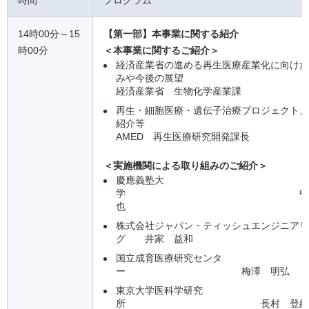
時間
プログラム
14時00分～15
【第一部】本事業に関する紹介
時00分
＜本事業に関するご紹介＞
経済産業省の進める再生医療産業化に向けた
みや今後の展望
経済産業省 生物化学産業課
再生・細胞医療・遺伝子治療プロジェクト、
紹介等
AMED 再生医療研究開発課長
＜実施機関による取り組みのご紹介＞
慶應義塾大
学 中村 
也
株式会社ジャパン・ティッシュエンジニアリ
グ 井家 益和
国立成育医療研究センタ
ー 梅澤 明弘
東京大学医科学研究
所 長村 登紀