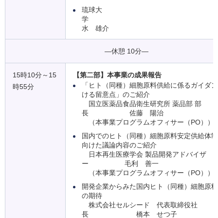
琉球大
学 
水 雄介
―休憩 10分―
15時10分～15
【第二部】本事業の成果報告
「ヒト（同種）細胞原料供給に係るガイダン
時55分
ける留意点」のご紹介
国立医薬品食品衛生研究所 薬品部 部
長 佐藤 陽治
（本事業プログラムオフィサー（PO））
国内でのヒト（同種）細胞原料安定供給体制
向けた議論内容のご紹介
日本再生医療学会 製品開発アドバイザ
ー 毛利 善一
（本事業プログラムオフィサー（PO））
開発企業からみた国内ヒト（同種）細胞原料
の期待
株式会社セルシード 代表取締役社
長 橋本 せつ子