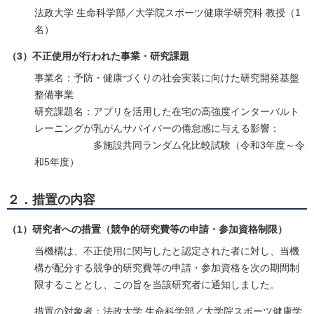
法政大学 生命科学部／大学院スポーツ健康学研究科 教授（1
名）
（3）不正使用が行われた事業・研究課題
事業名：予防・健康づくりの社会実装に向けた研究開発基盤
整備事業
研究課題名：アプリを活用した在宅の高強度インターバルト
レーニングが乳がんサバイバーの倦怠感に与える影響：
多施設共同ランダム化比較試験（令和3年度～令
和5年度）
２．措置の内容
（1）研究者への措置（競争的研究費等の申請・参加資格制限）
当機構は、不正使用に関与したと認定された者に対し、当機
構が配分する競争的研究費等の申請・参加資格を次の期間制
限することとし、この旨を当該研究者に通知しました。
措置の対象者：法政大学 生命科学部／大学院スポーツ健康学