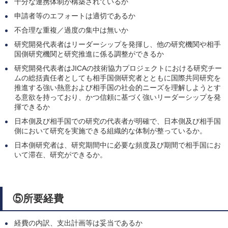
十分な連携体制が構築されているか
申請者等のエフォートは適切であるか
不合理な重複／過度の集中は無いか
研究開発代表者はリーダーシップを発揮し、他の研究機関や相手
国側研究機関と研究推進に係る調整ができるか
研究開発代表者はJICAの技術協力プロジェクトにおける研究チー
ムの総括責任者としても相手国側研究者とともに国際共同研究を
推進する強い熱意および相手国の社会的ニーズを理解しようとす
る意欲を持っており、かつ信頼に基づく強いリーダーシップを発
揮できるか
日本側及び相手国での研究の代表者が明確で、日本側及び相手国
側において研究を実施できる組織的な体制が整っているか。
日本側研究者は、研究期間中に必要な頻度及び期間で相手国にお
いて滞在、研究ができるか。
⑤所要経費
経費の内訳、支出計画等は妥当であるか