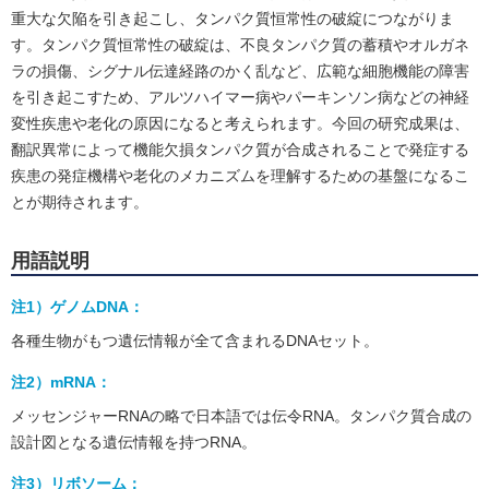
重大な欠陥を引き起こし、タンパク質恒常性の破綻につながりま
す。タンパク質恒常性の破綻は、不良タンパク質の蓄積やオルガネ
ラの損傷、シグナル伝達経路のかく乱など、広範な細胞機能の障害
を引き起こすため、アルツハイマー病やパーキンソン病などの神経
変性疾患や老化の原因になると考えられます。今回の研究成果は、
翻訳異常によって機能欠損タンパク質が合成されることで発症する
疾患の発症機構や老化のメカニズムを理解するための基盤になるこ
とが期待されます。
用語説明
注1）ゲノムDNA：
各種生物がもつ遺伝情報が全て含まれるDNAセット。
注2）mRNA：
メッセンジャーRNAの略で日本語では伝令RNA。タンパク質合成の
設計図となる遺伝情報を持つRNA。
注3）リボソーム：