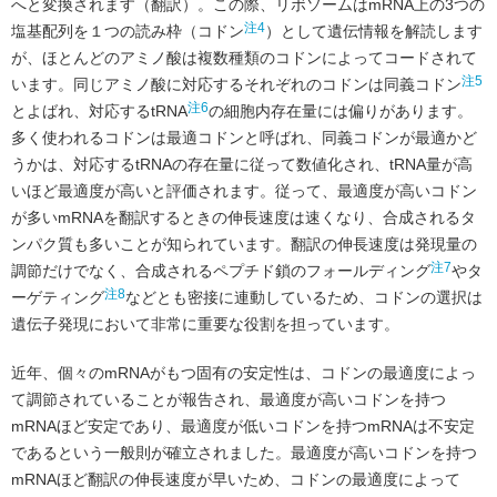
へと変換されます（翻訳）。この際、リボソームはmRNA上の3つの
注4
塩基配列を１つの読み枠（コドン
）として遺伝情報を解読します
が、ほとんどのアミノ酸は複数種類のコドンによってコードされて
注5
います。同じアミノ酸に対応するそれぞれのコドンは同義コドン
注6
とよばれ、対応するtRNA
の細胞内存在量には偏りがあります。
多く使われるコドンは最適コドンと呼ばれ、同義コドンが最適かど
うかは、対応するtRNAの存在量に従って数値化され、tRNA量が高
いほど最適度が高いと評価されます。従って、最適度が高いコドン
が多いmRNAを翻訳するときの伸長速度は速くなり、合成されるタ
ンパク質も多いことが知られています。翻訳の伸長速度は発現量の
注7
調節だけでなく、合成されるペプチド鎖のフォールディング
やタ
注8
ーゲティング
などとも密接に連動しているため、コドンの選択は
遺伝子発現において非常に重要な役割を担っています。
近年、個々のmRNAがもつ固有の安定性は、コドンの最適度によっ
て調節されていることが報告され、最適度が高いコドンを持つ
mRNAほど安定であり、最適度が低いコドンを持つmRNAは不安定
であるという一般則が確立されました。最適度が高いコドンを持つ
mRNAほど翻訳の伸長速度が早いため、コドンの最適度によって