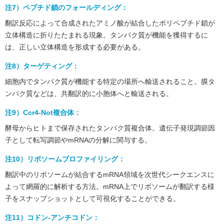
注7）ペプチド鎖のフォールディング：
翻訳反応によって合成されたアミノ酸が結合したポリペプチド鎖が
立体構造に折りたたまれる現象。タンパク質が機能を獲得するに
は、正しい立体構造を形成する必要がある。
注8）ターゲティング：
細胞内でタンパク質が機能する特定の場所へ輸送されること。膜タ
ンパク質などは、共翻訳的に小胞体へと輸送される。
注9）Ccr4-Not複合体：
酵母からヒトまで保存されたタンパク質複合体。遺伝子発現調節因
子として転写調節やmRNAの分解に関与する。
注10）リボソームプロファイリング：
翻訳中のリボソームが結合するmRNA領域を次世代シークエンスに
よって網羅的に解析する方法。mRNA上でリボソームが翻訳する様
子をスナップショットとして可視化することができる。
注11）コドン-アンチコドン：