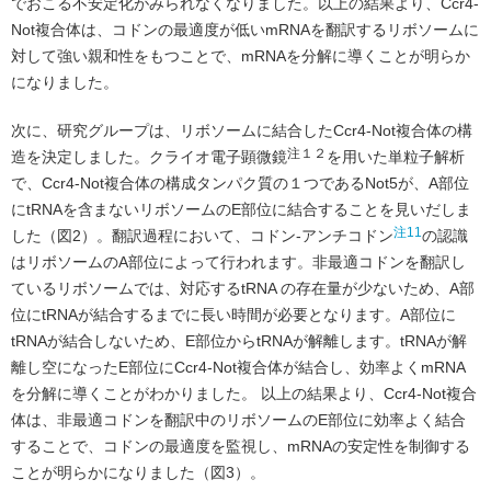
でおこる不安定化がみられなくなりました。以上の結果より、Ccr4-
Not複合体は、コドンの最適度が低いmRNAを翻訳するリボソームに
対して強い親和性をもつことで、mRNAを分解に導くことが明らか
になりました。
次に、研究グループは、リボソームに結合したCcr4-Not複合体の構
注１２
造を決定しました。クライオ電子顕微鏡
を用いた単粒子解析
で、Ccr4-Not複合体の構成タンパク質の１つであるNot5が、A部位
にtRNAを含まないリボソームのE部位に結合することを見いだしま
注11
した（図2）。翻訳過程において、コドン-アンチコドン
の認識
はリボソームのA部位によって行われます。非最適コドンを翻訳し
ているリボソームでは、対応するtRNA の存在量が少ないため、A部
位にtRNAが結合するまでに長い時間が必要となります。A部位に
tRNAが結合しないため、E部位からtRNAが解離します。tRNAが解
離し空になったE部位にCcr4-Not複合体が結合し、効率よくmRNA
を分解に導くことがわかりました。 以上の結果より、Ccr4-Not複合
体は、非最適コドンを翻訳中のリボソームのE部位に効率よく結合
することで、コドンの最適度を監視し、mRNAの安定性を制御する
ことが明らかになりました（図3）。