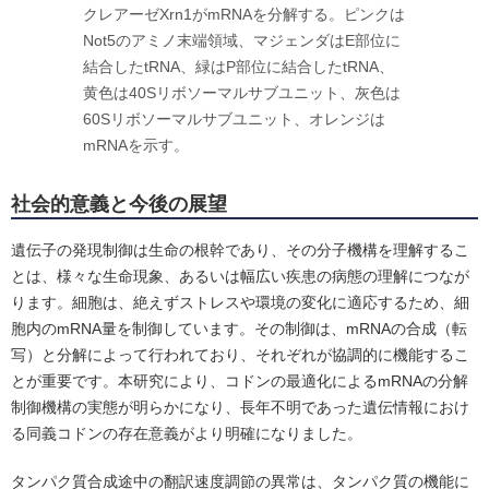
クレアーゼXrn1がmRNAを分解する。ピンクは
Not5のアミノ末端領域、マジェンダはE部位に
結合したtRNA、緑はP部位に結合したtRNA、
黄色は40Sリボソーマルサブユニット、灰色は
60Sリボソーマルサブユニット、オレンジは
mRNAを示す。
社会的意義と今後の展望
遺伝子の発現制御は生命の根幹であり、その分子機構を理解するこ
とは、様々な生命現象、あるいは幅広い疾患の病態の理解につなが
ります。細胞は、絶えずストレスや環境の変化に適応するため、細
胞内のmRNA量を制御しています。その制御は、mRNAの合成（転
写）と分解によって行われており、それぞれが協調的に機能するこ
とが重要です。本研究により、コドンの最適化によるmRNAの分解
制御機構の実態が明らかになり、長年不明であった遺伝情報におけ
る同義コドンの存在意義がより明確になりました。
タンパク質合成途中の翻訳速度調節の異常は、タンパク質の機能に