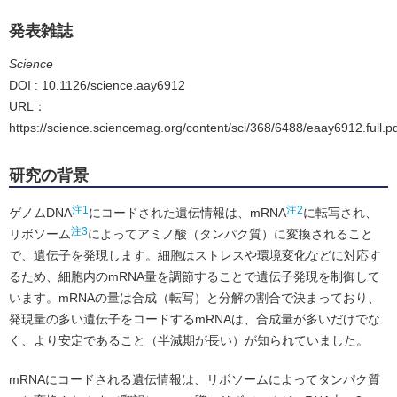
発表雑誌
Science
DOI : 10.1126/science.aay6912
URL：
https://science.sciencemag.org/content/sci/368/6488/eaay6912.full.p
研究の背景
注1
注2
ゲノムDNA
にコードされた遺伝情報は、mRNA
に転写され、
注3
リボソーム
によってアミノ酸（タンパク質）に変換されること
で、遺伝子を発現します。細胞はストレスや環境変化などに対応す
るため、細胞内のmRNA量を調節することで遺伝子発現を制御して
います。mRNAの量は合成（転写）と分解の割合で決まっており、
発現量の多い遺伝子をコードするmRNAは、合成量が多いだけでな
く、より安定であること（半減期が長い）が知られていました。
mRNAにコードされる遺伝情報は、リボソームによってタンパク質