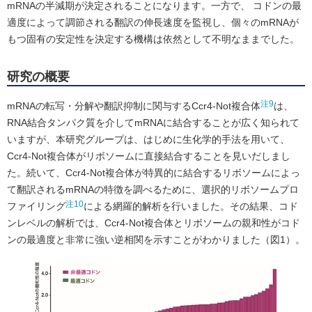
mRNAの半減期が決定されることになります。一方で、 コドンの最
適度によって調節される翻訳の伸長速度を監視し、個々のmRNAが
もつ固有の安定性を決定する機構は依然として不明なままでした。
研究の概要
注9
mRNAの転写・分解や翻訳抑制に関与するCcr4-Not複合体
は、
RNA結合タンパク質を介してmRNAに結合することが広く知られて
いますが、本研究グループは、はじめに生化学的手法を用いて、
Ccr4-Not複合体がリボソームに直接結合することを見いだしまし
た。続いて、Ccr4-Not複合体が特異的に結合するリボソームによっ
て翻訳されるmRNAの特徴を調べるために、選択的リボソームプロ
注10
ファイリング
による網羅的解析を行いました。その結果、コド
ンレベルの解析では、Ccr4-Not複合体とリボソームの親和性がコド
ンの最適度と非常に強い逆相関を示すことがわかりました（図1）。