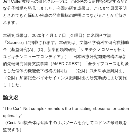
Jeff Coller教授らの研究グループは、mRNAの安定性を決定する新た
な分子機構を発見しました。今回の研究成果は、これまで原因不明
とされてきた幅広い疾患の発症機構の解明につながることが期待さ
れます。
本研究成果は、2020年４月１７日（金曜日）に米国科学誌
『Science』に掲載されます。本研究は、文部科学省科学研究費補助
金（基盤研究(A)、(C)、新学術領域研究「ケモテクノロジーが拓く
ユビキチンニューフロンティア」）、日本医療研究開発機構の革新
的先端研究開発支援事業（AMED-CREST）「全ライフコースを対象
とした個体の機能低下機構の解明」、（公財）武田科学振興財団、
（公財）加藤記念バイオサイエンス振興財団の研究助成により実施
しました。
論文名
“The Ccr4-Not complex monitors the translating ribosome for codon
optimality”
（Ccr4-Not複合体は翻訳中のリボソームを介してコドンの最適度を
監視する）