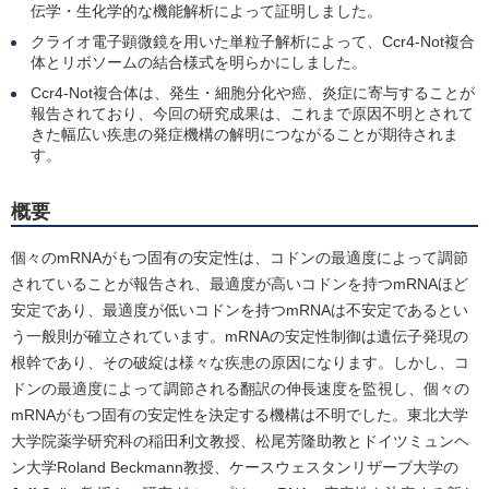
伝学・生化学的な機能解析によって証明しました。
クライオ電子顕微鏡を用いた単粒子解析によって、Ccr4-Not複合
体とリボソームの結合様式を明らかにしました。
Ccr4-Not複合体は、発生・細胞分化や癌、炎症に寄与することが
報告されており、今回の研究成果は、これまで原因不明とされて
きた幅広い疾患の発症機構の解明につながることが期待されま
す。
概要
個々のmRNAがもつ固有の安定性は、コドンの最適度によって調節
されていることが報告され、最適度が高いコドンを持つmRNAほど
安定であり、最適度が低いコドンを持つmRNAは不安定であるとい
う一般則が確立されています。mRNAの安定性制御は遺伝子発現の
根幹であり、その破綻は様々な疾患の原因になります。しかし、コ
ドンの最適度によって調節される翻訳の伸長速度を監視し、個々の
mRNAがもつ固有の安定性を決定する機構は不明でした。東北大学
大学院薬学研究科の稲田利文教授、松尾芳隆助教とドイツミュンヘ
ン大学Roland Beckmann教授、ケースウェスタンリザーブ大学の