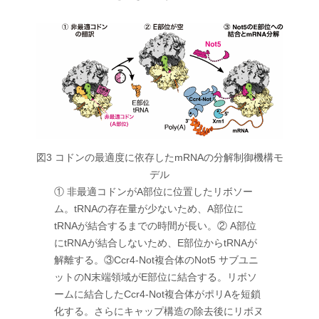
図3 コドンの最適度に依存したmRNAの分解制御機構モ
デル
① 非最適コドンがA部位に位置したリボソー
ム。tRNAの存在量が少ないため、A部位に
tRNAが結合するまでの時間が長い。② A部位
にtRNAが結合しないため、E部位からtRNAが
解離する。③Ccr4-Not複合体のNot5 サブユニ
ットのN末端領域がE部位に結合する。リボソ
ームに結合したCcr4-Not複合体がポリAを短鎖
化する。さらにキャップ構造の除去後にリボヌ