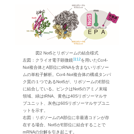
図2 Not5とリボソームの結合様式
注12
左図：クライオ電子顕微鏡
を用いたCcr4-
Not複合体とA部位にtRNAを含まないリボソー
ムの単粒子解析。Ccr4-Not複合体の構成タンパ
ク質の１つであるNot5が、リボソームのE部位
に結合している。ピンクはNot5のアミノ末端
領域、緑はtRNA、黄色は40Sリボソーマルサ
ブユニット、灰色は60Sリボソーマルサブユニ
ットを示す。
右図：リボソームのA部位に非最適コドンが存
在する場合、Not5がE部位に結合することで
mRNAの分解を引き起こす。