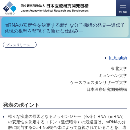
開
く
MENU
mRNAの安定性を決定する新たな分子機構の発見―遺伝子
発現の根幹を監視する新たな仕組み―
プレスリリース
In English
東北大学
ミュンヘン大学
ケースウェスタンリザーブ大学
日本医療研究開発機構
発表のポイント
様々な疾患の原因となるメッセンジャー（伝令）RNA（mRNA）
の安定性を決定するコドン（遺伝暗号）の最適度は、mRNAの分
解に関与するCcr4-Not複合体によって監視されていることを、遺