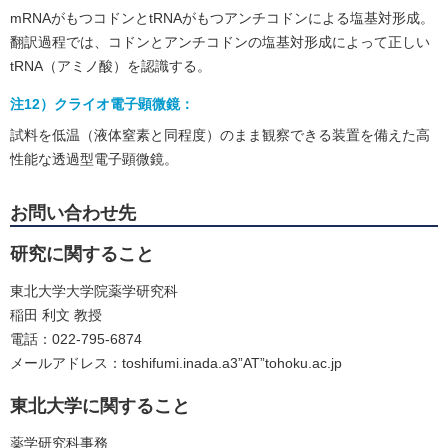
mRNAがもつコドンとtRNAがもつアンチコドンによる塩基対形成。
翻訳過程では、コドンとアンチコドンの塩基対形成によって正しい
tRNA（アミノ酸）を認識する。
注12）クライオ電子顕微鏡：
試料を低温（液体窒素と同程度）のまま観察できる装置を備えた高
性能な透過型電子顕微鏡。
お問い合わせ先
研究に関すること
東北大学大学院薬学研究科
稲田 利文 教授
電話：022-795-6874
メールアドレス：toshifumi.inada.a3”AT”tohoku.ac.jp
東北大学に関すること
薬学研究科事務