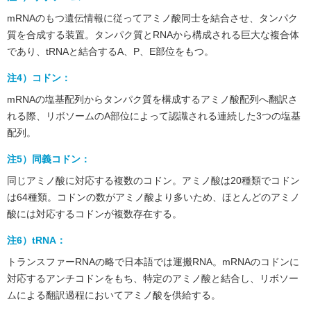
mRNAのもつ遺伝情報に従ってアミノ酸同士を結合させ、タンパク
質を合成する装置。タンパク質とRNAから構成される巨大な複合体
であり、tRNAと結合するA、P、E部位をもつ。
注4）コドン：
mRNAの塩基配列からタンパク質を構成するアミノ酸配列へ翻訳さ
れる際、リボソームのA部位によって認識される連続した3つの塩基
配列。
注5）同義コドン：
同じアミノ酸に対応する複数のコドン。アミノ酸は20種類でコドン
は64種類。コドンの数がアミノ酸より多いため、ほとんどのアミノ
酸には対応するコドンが複数存在する。
注6）tRNA：
トランスファーRNAの略で日本語では運搬RNA。mRNAのコドンに
対応するアンチコドンをもち、特定のアミノ酸と結合し、リボソー
ムによる翻訳過程においてアミノ酸を供給する。