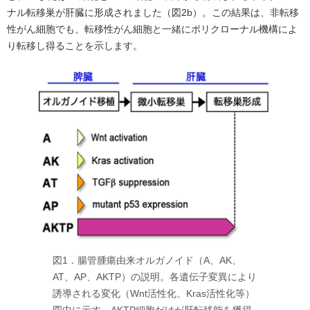
ナル転移巣が肝臓に形成されました（図2b）。この結果は、非転移
性がん細胞でも、転移性がん細胞と一緒にポリクローナル機構によ
り転移し得ることを示します。
図1．腸管腫瘍由来オルガノイド（A、AK、
AT、AP、AKTP）の説明。各遺伝子変異により
誘導される変化（Wnt活性化、Kras活性化等）
図中に示す。AKTP細胞だけが肝転移能を獲得