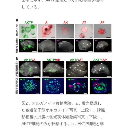
している。
図2．オルガノイド移植実験。a．蛍光標識し
た各遺伝子型オルガノイド写真（上段）、脾臓
移植後の肝臓の蛍光実体顕微鏡写真（下段）。
AKTP細胞のみが転移する。b．AKTP細胞と非