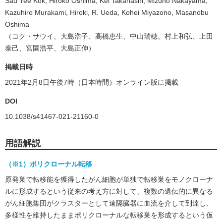
Sau Yee Kok, Hiroko Oshima, Kei Takahashi, Mizuho Nakayama,
Kazuhiro Murakami, Hiroki, R. Ueda, Kohei Miyazono, Masanobu
Oshima
（コク・サウイ、大島浩子、高橋恵生、中山瑞穂、村上和弘、上田
泰己、宮園浩平、大島正伸）
掲載日時
2021年2月8日午後7時（日本時間）オンライン版に掲載
DOI
10.1038/s41467-021-21160-0
用語解説
（※1）ポリクローナル転移
原発巣で転移能を獲得したがん細胞が単独で転移巣をモノクローナ
ルに形成するという従来の考え方に対して、複数の遺伝的に異なる
がん細胞集団がクラスターとして遠隔臓器に血流を介して到達し、
多様性を維持したままポリクローナルな転移巣を形成するという仮