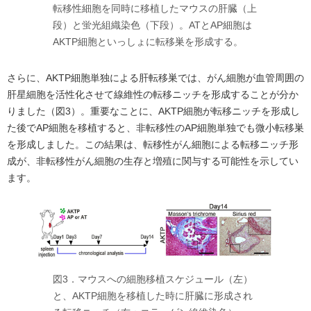
転移性細胞を同時に移植したマウスの肝臓（上
段）と蛍光組織染色（下段）。ATとAP細胞は
AKTP細胞といっしょに転移巣を形成する。
さらに、AKTP細胞単独による肝転移巣では、がん細胞が血管周囲の
肝星細胞を活性化させて線維性の転移ニッチを形成することが分か
りました（図3）。重要なことに、AKTP細胞が転移ニッチを形成し
た後でAP細胞を移植すると、非転移性のAP細胞単独でも微小転移巣
を形成しました。この結果は、転移性がん細胞による転移ニッチ形
成が、非転移性がん細胞の生存と増殖に関与する可能性を示してい
ます。
図3．マウスへの細胞移植スケジュール（左）
と、AKTP細胞を移植した時に肝臓に形成され