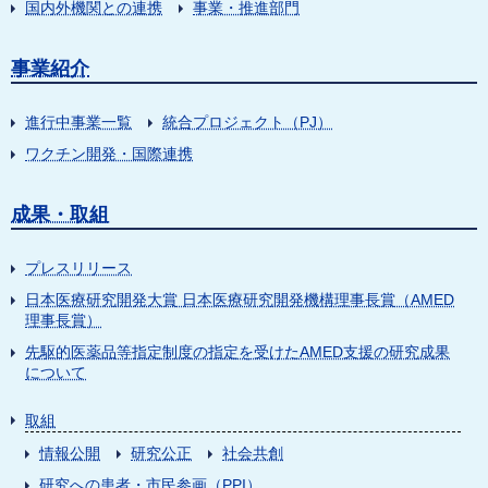
国内外機関との連携
事業・推進部門
事業紹介
進行中事業一覧
統合プロジェクト（PJ）
ワクチン開発・国際連携
成果・取組
プレスリリース
日本医療研究開発大賞 日本医療研究開発機構理事長賞（AMED
理事長賞）
先駆的医薬品等指定制度の指定を受けたAMED支援の研究成果
について
取組
情報公開
研究公正
社会共創
研究への患者・市民参画（PPI）