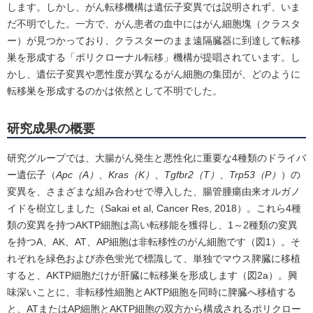
します。しかし、がん転移機構は遺伝子変異では説明されず、いま
だ不明でした。一方で、がん患者の血中にはがん細胞塊（クラスタ
ー）が見つかっており、クラスターのまま遠隔臓器に到達して転移
巣を形成する「ポリクローナル転移」機構が提唱されています。し
かし、遺伝子変異や悪性度が異なるがん細胞の集団が、どのように
転移巣を形成するのかは依然として不明でした。
研究成果の概要
研究グループでは、大腸がん発生と悪性化に重要な4種類のドライバ
ー遺伝子（
Apc（A）
、
Kras（K）
、
Tgfbr2（T）
、
Trp53（P）
）の
変異を、さまざまな組み合わせで導入した、腸管腫瘍由来オルガノ
イドを樹立しました（Sakai et al, Cancer Res, 2018）。これら4種
類の変異を持つAKTP細胞は高い転移能を獲得し、1～2種類の変異
を持つA、AK、AT、AP細胞は非転移性のがん細胞です（図1）。そ
れぞれを緑色および赤色蛍光で標識して、単独でマウス脾臓に移植
すると、AKTP細胞だけが肝臓に転移巣を形成します（図2a）。興
味深いことに、非転移性細胞とAKTP細胞を同時に脾臓へ移植する
と、ATまたはAP細胞とAKTP細胞の双方から構成されるポリクロー