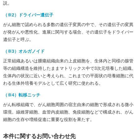
説。
（※2）ドライバー遺伝子
がん細胞で認められる多数の遺伝子変異の中で、その遺伝子の変異
が発がんや悪性化、進展に関与する場合、その遺伝子をドライバー
遺伝子と呼ぶ。
（※3）オルガノイド
正常組織あるいは腫瘍組織由来の上皮細胞を、生体内と同様の腺管
等の組織構造を維持したままマトリックス中で3次元培養した組織。
生体内の状況に近いと考えられ、これまでの平面状の培養細胞に代
わる生体外培養モデルとして広く研究に使われる。
（※4）転移ニッチ
がん転移組織で、がん細胞周囲の宿主由来の細胞で形成される微小
環境。線維芽細胞、血管内皮細胞、免疫細胞などで構成され、がん
細胞の生存や増殖促進に重要な役割を果たす。
本件に関するお問い合わせ先