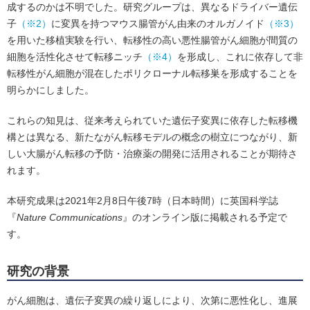
成するのかは不明でした。研究グループは、異なるドライバー遺伝
子
（※2）
に変異を持つマウス腸管がん由来のオルガノイド
（※3）
を用いた移植実験を行い、転移性の高い悪性腸管がん細胞が間質の
細胞を活性化させて転移ニッチ
（※4）
を形成し、これに依存して非
転移性がん細胞が混在したポリクローナル転移巣を形成することを
明らかにしました。
これらの知見は、従来考えられていた遺伝子変異に依存した転移機
構とは異なる、新たながん転移モデルの概念の樹立につながり、新
しい大腸がん転移の予防・治療薬の開発に活用されることが期待さ
れます。
本研究成果は2021年2月8日午後7時（日本時間）に英国科学誌
『
Nature Communications
』のオンライン版に掲載される予定で
す。
研究の背景
がん細胞は、遺伝子変異の繰り返しにより、次第に悪性化し、進展