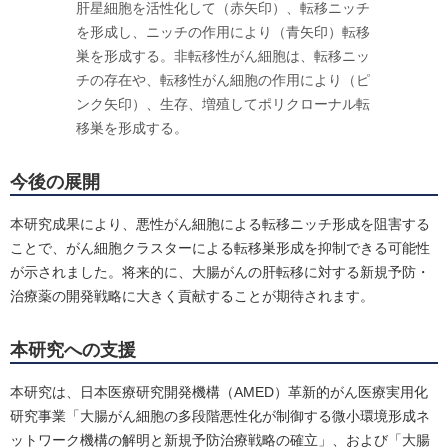
肝星細胞を活性化して（赤矢印）、転移ニッチ
を形成し、ニッチの作用により（青矢印）転移
巣を形成する。非転移性がん細胞は、転移ニッ
チの存在や、転移性がん細胞の作用により（ピ
ンク矢印）、生存、増殖してポリクローナル転
移巣を形成する。
今後の展開
本研究成果により、悪性がん細胞による転移ニッチ形成を阻害する
ことで、がん細胞クラスターによる転移巣形成を抑制できる可能性
が示されました。将来的に、大腸がんの肝転移に対する新規予防・
治療薬の開発戦略に大きく貢献することが期待されます。
本研究への支援
本研究は、日本医療研究開発機構（AMED）革新的がん医療実用化
研究事業「大腸がん細胞の多段階悪性化が制御する微小環境形成ネ
ットワーク機構の解明と新規予防治療戦略の確立」、および「大腸