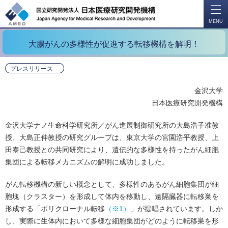
開
く
MENU
大腸がんの多様性が促進する転移機構を解明！
プレスリリース
金沢大学
日本医療研究開発機構
金沢大学ナノ生命科学研究所／がん進展制御研究所の大島浩子准教
授、大島正伸教授の研究グループは、東京大学の宮園浩平教授、上
田泰己教授との共同研究により、遺伝的な多様性を持ったがん細胞
集団による転移メカニズムの解明に成功しました。
がん転移機構の新しい概念として、多様性のあるがん細胞集団が細
胞塊（クラスター）を形成して体内を移動し、遠隔臓器に転移巣を
形成する「ポリクローナル転移
（※1）
」が提唱されています。しか
し、実際に生体内において多様な細胞集団がどのように転移巣を形