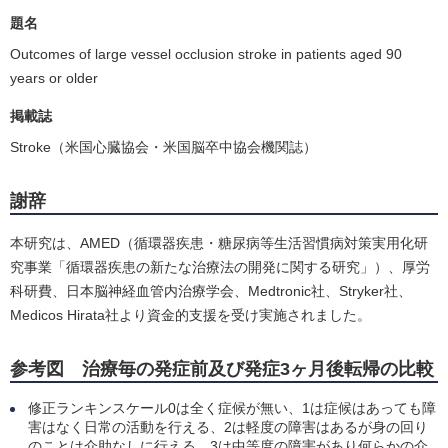
題名
Outcomes of large vessel occlusion stroke in patients aged 90
years or older
掲載誌
Stroke（米国心臓協会・米国脳卒中協会機関誌）
謝辞
本研究は、AMED（循環器疾患・糖尿病等生活習慣病対策実用化研
究事業「循環器疾患の新たな治療法の開発に関する研究」）、厚労
科研費、日本脳神経血管内治療学会、Medtronic社、Stryker社、
Medicos Hirata社より資金的支援を受け実施されました。
参考図 治療毎の発症前及び発症3ヶ月後転帰の比較
修正ランキンスケール0は全く症候が無い、1は症候はあっても障
害はなく日常の活動を行える、2は軽度の障害はあるが身の回り
のことは介助なしに行える、3は中等度の障害があり何らかの介