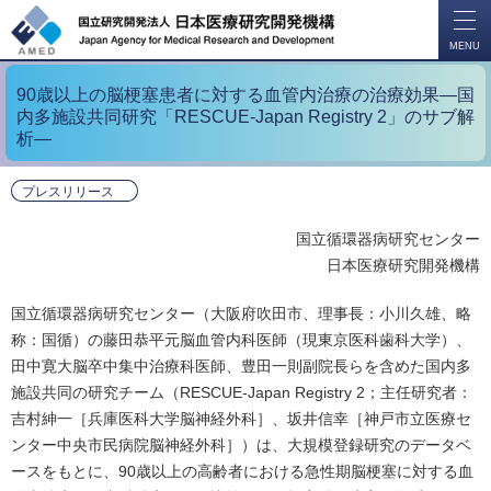
開
く
MENU
90歳以上の脳梗塞患者に対する血管内治療の治療効果―国
内多施設共同研究「RESCUE-Japan Registry 2」のサブ解
析―
プレスリリース
国立循環器病研究センター
日本医療研究開発機構
国立循環器病研究センター（大阪府吹田市、理事長：小川久雄、略
称：国循）の藤田恭平元脳血管内科医師（現東京医科歯科大学）、
田中寛大脳卒中集中治療科医師、豊田一則副院長らを含めた国内多
施設共同の研究チーム（RESCUE-Japan Registry 2；主任研究者：
吉村紳一［兵庫医科大学脳神経外科］、坂井信幸［神戸市立医療セ
ンター中央市民病院脳神経外科］）は、大規模登録研究のデータベ
ースをもとに、90歳以上の高齢者における急性期脳梗塞に対する血