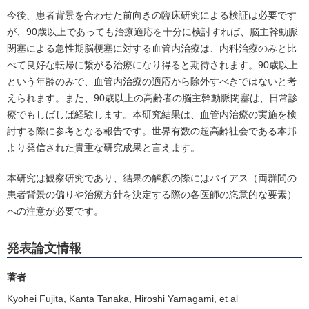
今後、患者背景を合わせた前向きの臨床研究による検証は必要です
が、90歳以上であっても治療適応を十分に検討すれば、脳主幹動脈
閉塞による急性期脳梗塞に対する血管内治療は、内科治療のみと比
べて良好な転帰に繋がる治療になり得ると期待されます。90歳以上
という年齢のみで、血管内治療の適応から除外すべきではないと考
えられます。また、90歳以上の高齢者の脳主幹動脈閉塞は、日常診
療でもしばしば経験します。本研究結果は、血管内治療の実施を検
討する際に参考となる報告です。世界有数の超高齢社会である本邦
より発信された貴重な研究成果と言えます。
本研究は観察研究であり、結果の解釈の際にはバイアス（両群間の
患者背景の偏りや治療方針を決定する際の各医師の恣意的な要素）
への注意が必要です。
発表論文情報
著者
Kyohei Fujita, Kanta Tanaka, Hiroshi Yamagami, et al