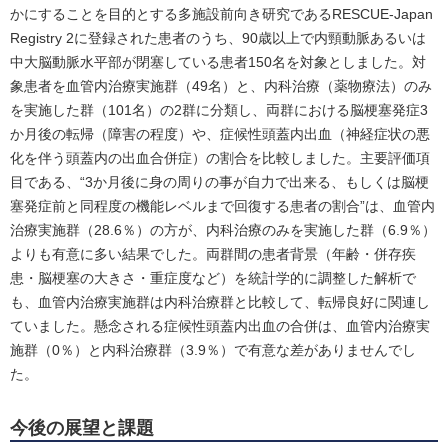
かにすることを目的とする多施設前向き研究であるRESCUE-Japan
Registry 2に登録された患者のうち、90歳以上で内頸動脈あるいは
中大脳動脈水平部が閉塞している患者150名を対象としました。対
象患者を血管内治療実施群（49名）と、内科治療（薬物療法）のみ
を実施した群（101名）の2群に分類し、両群における脳梗塞発症3
か月後の転帰（障害の程度）や、症候性頭蓋内出血（神経症状の悪
化を伴う頭蓋内の出血合併症）の割合を比較しました。主要評価項
目である、“3か月後に身の周りの事が自力で出来る、もしくは脳梗
塞発症前と同程度の機能レベルまで回復する患者の割合”は、血管内
治療実施群（28.6％）の方が、内科治療のみを実施した群（6.9％）
よりも有意に多い結果でした。両群間の患者背景（年齢・併存疾
患・脳梗塞の大きさ・重症度など）を統計学的に調整した解析で
も、血管内治療実施群は内科治療群と比較して、転帰良好に関連し
ていました。懸念される症候性頭蓋内出血の合併は、血管内治療実
施群（0％）と内科治療群（3.9％）で有意な差がありませんでし
た。
今後の展望と課題