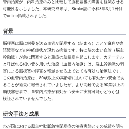
管内治療が、内科治療のみと比較して脳梗塞後の障害を軽減させる
可能性を示しました。本研究成果は、Stroke誌に令和3年3月1日付
でonline掲載されました。
背景
脳梗塞は脳に栄養を送る血管が閉塞する（詰まる）ことで麻痺や言
語障害などの神経症状が現れる病気です。特に脳の太い血管（脳主
幹動脈）が急に閉塞すると重症の脳梗塞を起こします。カテーテル
と呼ばれる細い管を用いた治療（血管内治療）は、脳主幹動脈の閉
塞による脳梗塞の障害を軽減させる上でとても有効な治療法です。
この血管内治療は、80歳以上の高齢者においても有効かつ安全であ
ることが過去に報告されていましたが、より高齢である90歳以上の
脳梗塞患者で、血管内治療が有効かつ安全に実施可能かどうかは、
検証されていませんでした。
研究手法と成果
わが国における脳主幹動脈急性閉塞症の治療実態とその成績を明ら