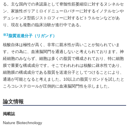
る。主な国内での承認薬として脊髄性筋萎縮症に対するヌシネルセ
ン、家族性ポリアミロイドニューロパチーに対するイノテルセンや
デュシャンヌ型筋ジストロフィーに対するビトラルセンなどがあ
り、現在も複数の臨床治験が進行中である。
※3
脂質送達分子（リガンド）
核酸自体は極性が高く、非常に親水性が高いことが知られていま
す。その為に、血液脳関門を通過しないと考えられております。神
経細胞のみならず、細胞は多くの脂質で構成されており、特に細胞
膜で重要な構成成分です。そこでわれわれは核酸に疎水性であり、
細胞膜の構成成分である脂質を送達分子としてつけることにより、
通過が可能となると考えました。10以上の脂質リガンドを試したと
ころコレステロールが圧倒的に血液脳関門性を示しました。
論文情報
掲載誌
Nature Biotechnology