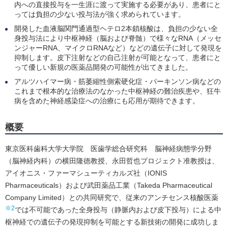
内への直接投与を一生涯に渡って実施する必要があり、患者にと
っては負担の少ない投与法が強く求められています。
開発した血液脳関門通過型ヘテロ2本鎖核酸は、負担の少ない全
身投与法により中枢神経（脳および脊髄）で様々なRNA（メッセ
ンジャーRNA、マイクロRNAなど）などの遺伝子に対して発現を
抑制します。皮下注射などの自己注射が可能となって、患者にと
って優しい新規の医薬品開発の可能性が出てきました。
アルツハイマー病・筋萎縮性側索硬化症・パーキンソン病などの
これまで根本的な治療法のなかった中枢神経の難治疾患や、狂牛
病を含めた神経感染症への治療にも応用が期待できます。
概要
東京医科歯科大学大学院 医歯学総合研究科 脳神経病態学分野
（脳神経内科）の横田隆徳教授、永田哲也プロジェクト准教授は、
アイオニス・ファーマシューティカルズ社（IONIS
Pharmaceuticals）および武田薬品工業（Takeda Pharmaceutical
Company Limited）との共同研究で、従来のアンチセンス核酸医薬
※2
では不可能であった全身投与（静脈内および皮下投与）による中
枢神経での遺伝子の発現抑制を可能とする新技術の開発に成功しま