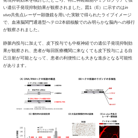
発現抑制効果を検討したところ、特に神経細胞やミクログリアで強
い遺伝子発現抑制効果が観察されました。図1（E）に示すのは
in
vivo
共焦点レーザー顕微鏡を用いた実験で得られたライブイメージ
で、血液脳関門通過型ヘテロ2本鎖核酸でのみ明らかな脳内への移行
が観察されました。
静脈内投与に加えて、皮下投与でも中枢神経での遺伝子発現抑制効
果が観察され、患者が毎回医療機関に来なくても皮下投与による自
己注射が可能となって、患者の利便性にも大きな進歩となる可能性
があります。