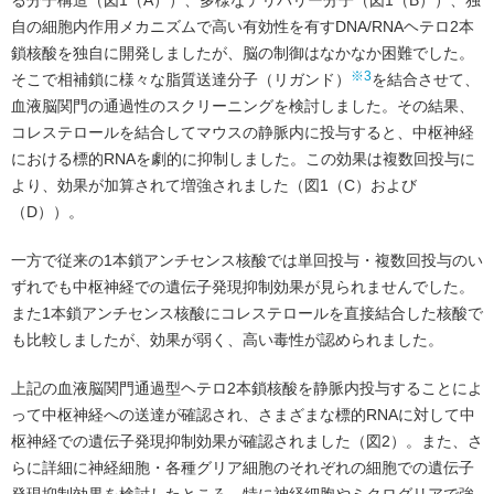
る分子構造（図1（A））、多様なデリバリー分子（図1（B））、独
自の細胞内作用メカニズムで高い有効性を有すDNA/RNAヘテロ2本
鎖核酸を独自に開発しましたが、脳の制御はなかなか困難でした。
※3
そこで相補鎖に様々な脂質送達分子（リガンド）
を結合させて、
血液脳関門の通過性のスクリーニングを検討しました。その結果、
コレステロールを結合してマウスの静脈内に投与すると、中枢神経
における標的RNAを劇的に抑制しました。この効果は複数回投与に
より、効果が加算されて増強されました（図1（C）および
（D））。
一方で従来の1本鎖アンチセンス核酸では単回投与・複数回投与のい
ずれでも中枢神経での遺伝子発現抑制効果が見られませんでした。
また1本鎖アンチセンス核酸にコレステロールを直接結合した核酸で
も比較しましたが、効果が弱く、高い毒性が認められました。
上記の血液脳関門通過型ヘテロ2本鎖核酸を静脈内投与することによ
って中枢神経への送達が確認され、さまざまな標的RNAに対して中
枢神経での遺伝子発現抑制効果が確認されました（図2）。また、さ
らに詳細に神経細胞・各種グリア細胞のそれぞれの細胞での遺伝子