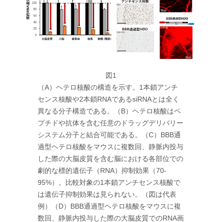
図1
（A）ヘテロ核酸の構造を示す。1本鎖アンチ
センス核酸や2本鎖RNAであるsiRNAとは全く
異なる分子構造である。（B）ヘテロ核酸はペ
プチドや抗体を含む任意のドラッグデリバリー
システム分子と結合可能である。（C）BBB通
過型ヘテロ核酸をマウスに複数回、静脈内投与
した際の大脳皮質を含む脳における各部位での
劇的な標的遺伝子（RNA）抑制効果（70-
95%）。比較対象の1本鎖アンチセンス核酸で
は遺伝子抑制効果は見られない。（図は代表
例）（D）BBB通過型ヘテロ核酸をマウスに複
数回、静脈内投与した際の大脳皮質でのRNA画