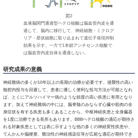
図2
血液脳関門通過型ヘテロ核酸は脳血管内皮を通
過して、脳内に移行して、神経細胞・ミクログ
リア・星状細胞に取り込まれて遺伝子発現抑制
効果を示す。一方で1本鎖アンチセンス核酸で
は脳血管内皮自体を通過しない。
研究成果の意義
神経難病の多くが10年以上の長期の治療が必要です。侵襲性の高い
髄腔内投与を回避して、患者に優しく便利な投与方法が可能となれ
ば、とくにアルツハイマー病のような頻度の高い疾患に有用となり
ます。加えて神経難病の中には、脳脊髄のみならず心臓や筋肉の全
身症状を有する疾患も多くあることから、中枢神経疾患と全身臓器
を1度に治療できる長所もあります。BBBヘテロ核酸の適応が期待さ
れる対象疾患としては表に示すような他の多くの神経変性疾患や、
てんかんや脳梗塞、難治性の神経感染症等が広範な適応が期待でき