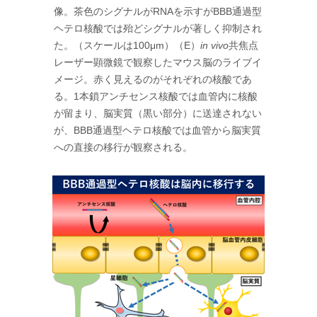
像。茶色のシグナルがRNAを示すがBBB通過型
ヘテロ核酸では殆どシグナルが著しく抑制され
た。（スケールは100μm）（E）
in vivo
共焦点
レーザー顕微鏡で観察したマウス脳のライブイ
メージ。赤く見えるのがそれぞれの核酸であ
る。1本鎖アンチセンス核酸では血管内に核酸
が留まり、脳実質（黒い部分）に送達されない
が、BBB通過型ヘテロ核酸では血管から脳実質
への直接の移行が観察される。