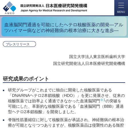
開
く
MENU
血液脳関門通過を可能にしたヘテロ核酸医薬の開発―アル
ツハイマー病などの神経難病の根本治療に大きな進歩―
プレスリリース
国立大学法人東京医科歯科大学
国立研究開発法人日本医療研究開発機構
研究成果のポイント
研究グループがこれまでに独自に開発した核酸医薬である
「DNA/RNAヘテロ2本鎖核酸（HDO）」を更に発展させ、従来の
※1
核酸医薬では効率よく通過できなかった血液脳関門
の突破を
可能にした、革新的な核酸医薬である「血液脳関門（BBB）通過
型ヘテロ2本鎖核酸」を開発しました。
脊髄性筋萎縮症に対して核酸医薬が承認され、神経難病の根本治
療が可能となりつつありますが、核酸医薬品は侵襲性のある髄腔