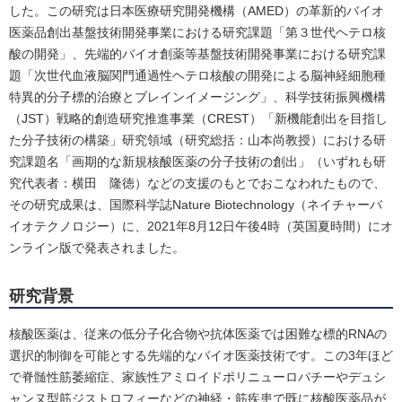
した。この研究は日本医療研究開発機構（AMED）の革新的バイオ
医薬品創出基盤技術開発事業における研究課題「第３世代ヘテロ核
酸の開発」、先端的バイオ創薬等基盤技術開発事業における研究課
題「次世代血液脳関門通過性ヘテロ核酸の開発による脳神経細胞種
特異的分子標的治療とブレインイメージング」、科学技術振興機構
（JST）戦略的創造研究推進事業（CREST）「新機能創出を目指し
た分子技術の構築」研究領域（研究総括：山本尚教授）における研
究課題名「画期的な新規核酸医薬の分子技術の創出」（いずれも研
究代表者：横田 隆徳）などの支援のもとでおこなわれたもので、
その研究成果は、国際科学誌Nature Biotechnology（ネイチャーバ
イオテクノロジー）に、2021年8月12日午後4時（英国夏時間）にオ
ンライン版で発表されました。
研究背景
核酸医薬は、従来の低分子化合物や抗体医薬では困難な標的RNAの
選択的制御を可能とする先端的なバイオ医薬技術です。この3年ほど
で脊髄性筋萎縮症、家族性アミロイドポリニューロパチーやデュシ
ャンヌ型筋ジストロフィーなどの神経・筋疾患で既に核酸医薬品が