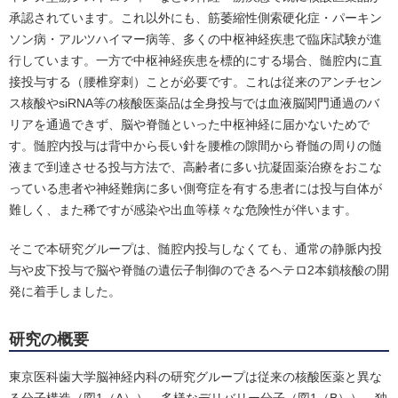
承認されています。これ以外にも、筋萎縮性側索硬化症・パーキン
ソン病・アルツハイマー病等、多くの中枢神経疾患で臨床試験が進
行しています。一方で中枢神経疾患を標的にする場合、髄腔内に直
接投与する（腰椎穿刺）ことが必要です。これは従来のアンチセン
ス核酸やsiRNA等の核酸医薬品は全身投与では血液脳関門通過のバ
リアを通過できず、脳や脊髄といった中枢神経に届かないためで
す。髄腔内投与は背中から長い針を腰椎の隙間から脊髄の周りの髄
液まで到達させる投与方法で、高齢者に多い抗凝固薬治療をおこな
っている患者や神経難病に多い側弯症を有する患者には投与自体が
難しく、また稀ですが感染や出血等様々な危険性が伴います。
そこで本研究グループは、髄腔内投与しなくても、通常の静脈内投
与や皮下投与で脳や脊髄の遺伝子制御のできるヘテロ2本鎖核酸の開
発に着手しました。
研究の概要
東京医科歯大学脳神経内科の研究グループは従来の核酸医薬と異な