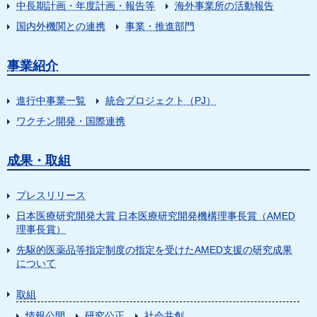
中長期計画・年度計画・報告等
海外事業所の活動報告
国内外機関との連携
事業・推進部門
事業紹介
進行中事業一覧
統合プロジェクト（PJ）
ワクチン開発・国際連携
成果・取組
プレスリリース
日本医療研究開発大賞 日本医療研究開発機構理事長賞（AMED
理事長賞）
先駆的医薬品等指定制度の指定を受けたAMED支援の研究成果
について
取組
情報公開
研究公正
社会共創