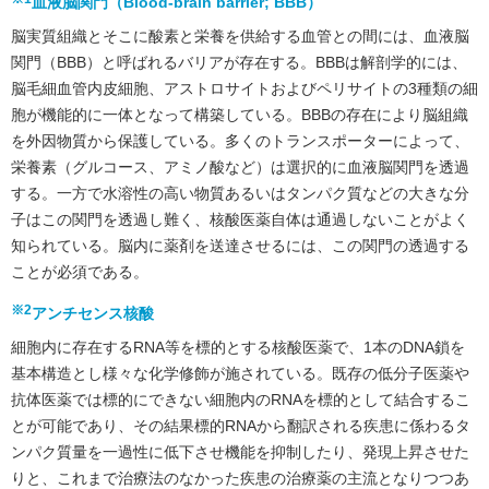
血液脳関門（Blood-brain barrier; BBB）
脳実質組織とそこに酸素と栄養を供給する血管との間には、血液脳
関門（BBB）と呼ばれるバリアが存在する。BBBは解剖学的には、
脳毛細血管内皮細胞、アストロサイトおよびペリサイトの3種類の細
胞が機能的に一体となって構築している。BBBの存在により脳組織
を外因物質から保護している。多くのトランスポーターによって、
栄養素（グルコース、アミノ酸など）は選択的に血液脳関門を透過
する。一方で水溶性の高い物質あるいはタンパク質などの大きな分
子はこの関門を透過し難く、核酸医薬自体は通過しないことがよく
知られている。脳内に薬剤を送達させるには、この関門の透過する
ことが必須である。
※2
アンチセンス核酸
細胞内に存在するRNA等を標的とする核酸医薬で、1本のDNA鎖を
基本構造とし様々な化学修飾が施されている。既存の低分子医薬や
抗体医薬では標的にできない細胞内のRNAを標的として結合するこ
とが可能であり、その結果標的RNAから翻訳される疾患に係わるタ
ンパク質量を一過性に低下させ機能を抑制したり、発現上昇させた
りと、これまで治療法のなかった疾患の治療薬の主流となりつつあ