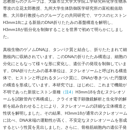
志教授らのグループは、大阪市立大学大学院工学研究科化学生物系
専攻の立花太郎教授、九州大学生体防御医学研究所の富松航佑助
教、大川恭行教授らのグループとの共同研究で、マウスのヒストン
H3mm18による新規のDNA折りたたみの基盤構造を解明し、
H3mm18が筋分化を制御することを世界で初めて明らかにしまし
た。
真核生物のゲノムDNAは、タンパク質と結合し、折りたたまれて細
胞核内に収納されています。このDNAの折りたたみ構造は、細胞の
分化にともなって様々な形に変化し、遺伝子の発現を制御していま
す。DNA折りたたみの基本単位は、ヌクレオソームと呼ばれる構造
体で、ヒストンと呼ばれるタンパク質に、DNAが巻きついた円盤状
の構造を形成しています。本研究では、はじめに、これまで機能が
不明であった新規ヒストン亜種
（注4）
H3mm18を含むヌクレオソ
ームを試験管内で再構成し、クライオ電子顕微鏡解析と生化学的解
析を組み合わせることにより、ヌクレオソームの詳細な立体構造と
性状を解明しました。その結果、H3mm18が通常のヌクレオソーム
に比べ、DNA末端の運動性が高く、不安定なヌクレオソームを形成
するという性質を見出しました。さらに、骨格筋細胞内の遺伝子発