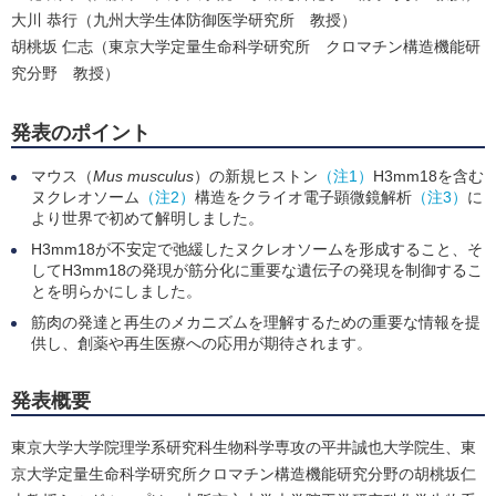
大川 恭行（九州大学生体防御医学研究所 教授）
胡桃坂 仁志（東京大学定量生命科学研究所 クロマチン構造機能研
究分野 教授）
発表のポイント
マウス（
Mus musculus
）の新規ヒストン
（注1）
H3mm18を含む
ヌクレオソーム
（注2）
構造をクライオ電子顕微鏡解析
（注3）
に
より世界で初めて解明しました。
H3mm18が不安定で弛緩したヌクレオソームを形成すること、そ
してH3mm18の発現が筋分化に重要な遺伝子の発現を制御するこ
とを明らかにしました。
筋肉の発達と再生のメカニズムを理解するための重要な情報を提
供し、創薬や再生医療への応用が期待されます。
発表概要
東京大学大学院理学系研究科生物科学専攻の平井誠也大学院生、東
京大学定量生命科学研究所クロマチン構造機能研究分野の胡桃坂仁