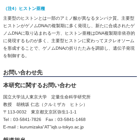
（注4）ヒストン亜種
主要型のヒストンとは一部のアミノ酸が異なるタンパク質。主要型
ヒストンがゲノムDNAの複製期に多く発現し、新たに合成されたゲ
ノムDNAに取り込まれる一方、ヒストン亜種はDNA複製期非依存的
に発現するものが多く、主要型ヒストンに変わってヌクレオソーム
を形成することで、ゲノムDNAの折りたたみを調節し、遺伝子発現
を制御する。
お問い合わせ先
本研究に関するお問い合わせ
国立大学法人東京大学 定量生命科学研究所
教授 胡桃坂 仁志（クルミザカ ヒトシ）
〒113-0032 東京都文京区弥生1-1-1
Tel：03-5841-7826 Fax：03-5841-1468
E-mail：kurumizaka“AT”iqb.u-tokyo.ac.jp