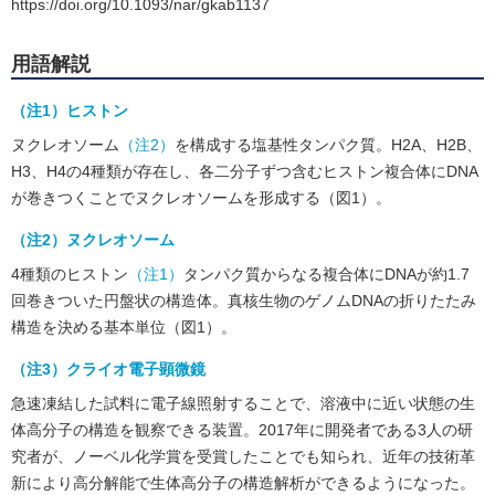
https://doi.org/10.1093/nar/gkab1137
用語解説
（注1）ヒストン
ヌクレオソーム
（注2）
を構成する塩基性タンパク質。H2A、H2B、
H3、H4の4種類が存在し、各二分子ずつ含むヒストン複合体にDNA
が巻きつくことでヌクレオソームを形成する（図1）。
（注2）ヌクレオソーム
4種類のヒストン
（注1）
タンパク質からなる複合体にDNAが約1.7
回巻きついた円盤状の構造体。真核生物のゲノムDNAの折りたたみ
構造を決める基本単位（図1）。
（注3）クライオ電子顕微鏡
急速凍結した試料に電子線照射することで、溶液中に近い状態の生
体高分子の構造を観察できる装置。2017年に開発者である3人の研
究者が、ノーベル化学賞を受賞したことでも知られ、近年の技術革
新により高分解能で生体高分子の構造解析ができるようになった。