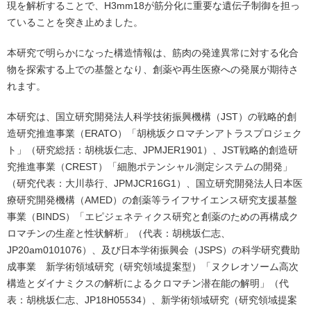
現を解析することで、H3mm18が筋分化に重要な遺伝子制御を担っ
ていることを突き止めました。
本研究で明らかになった構造情報は、筋肉の発達異常に対する化合
物を探索する上での基盤となり、創薬や再生医療への発展が期待さ
れます。
本研究は、国立研究開発法人科学技術振興機構（JST）の戦略的創
造研究推進事業（ERATO）「胡桃坂クロマチンアトラスプロジェク
ト」（研究総括：胡桃坂仁志、JPMJER1901）、JST戦略的創造研
究推進事業（CREST）「細胞ポテンシャル測定システムの開発」
（研究代表：大川恭行、JPMJCR16G1）、国立研究開発法人日本医
療研究開発機構（AMED）の創薬等ライフサイエンス研究支援基盤
事業（BINDS）「エピジェネティクス研究と創薬のための再構成ク
ロマチンの生産と性状解析」（代表：胡桃坂仁志、
JP20am0101076）、及び日本学術振興会（JSPS）の科学研究費助
成事業 新学術領域研究（研究領域提案型）「ヌクレオソーム高次
構造とダイナミクスの解析によるクロマチン潜在能の解明」（代
表：胡桃坂仁志、JP18H05534）、新学術領域研究（研究領域提案