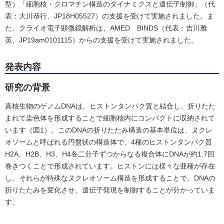
型）「細胞核・クロマチン構造のダイナミクスと遺伝子制御」（代
表：大川恭行、JP18H05527）の支援を受けて実施されました。ま
た、クライオ電子顕微鏡解析は、AMED BINDS（代表：吉川雅
英、JP19am0101115）からの支援を受けて実施されました。
発表内容
研究の背景
真核生物のゲノムDNAは、ヒストンタンパク質と結合し、折りたた
まれて染色体を形成することで細胞核内にコンパクトに収納されて
います（図1）。このDNAの折りたたみ構造の基本単位は、ヌクレ
オソームと呼ばれる円盤状の構造体で、4種のヒストンタンパク質
H2A、H2B、H3、H4各二分子ずつからなる複合体にDNAが約1.7回
巻きつくことで形成されています。ヒストンには様々な亜種が存在
し、それらが特殊なヌクレオソーム構造を形成することで、DNAの
折りたたみを変化させ、遺伝子発現を制御することが分かっていま
す。