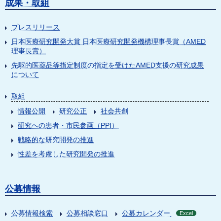
成果・取組
プレスリリース
日本医療研究開発大賞 日本医療研究開発機構理事長賞（AMED
理事長賞）
先駆的医薬品等指定制度の指定を受けたAMED支援の研究成果
について
取組
情報公開
研究公正
社会共創
研究への患者・市民参画（PPI）
戦略的な研究開発の推進
性差を考慮した研究開発の推進
公募情報
公募情報検索
公募相談窓口
公募カレンダー
Excel