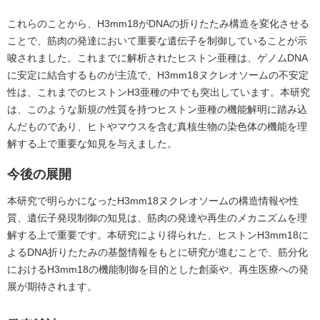
これらのことから、H3mm18がDNAの折りたたみ構造を変化させる
ことで、筋肉の発達において重要な遺伝子を制御していることが示
唆されました。これまでに解析されたヒストン亜種は、ゲノムDNA
に安定に結合するものが主流で、H3mm18ヌクレオソームの不安定
性は、これまでのヒストンH3亜種の中でも突出しています。本研究
は、このような新規の性質を持つヒストン亜種の機能解明に踏み込
んだものであり、ヒトやマウスを含む真核生物の染色体の機能を理
解する上で重要な知見を与えました。
今後の展開
本研究で明らかになったH3mm18ヌクレオソームの構造情報や性
質、遺伝子発現制御の知見は、筋肉の発達や再生のメカニズムを理
解する上で重要です。本研究により得られた、ヒストンH3mm18に
よるDNA折りたたみの基盤情報をもとに研究が進むことで、筋分化
におけるH3mm18の機能制御を目的とした創薬や、再生医療への発
展が期待されます。