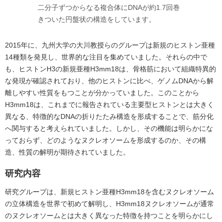
二分子ずつからなる複合体にDNAが約1.7回巻
きついた円盤状の構造をしています。
2015年に、九州大学の大川教授らのグループは新規のヒストン亜種
14種類を発見し、世界的な注目を集めていました。それらの中で
も、ヒストンH3の新規亜種H3mm18は、骨格筋において組織特異的
な発現が確認されており、他のヒストンに比べ、ゲノムDNAから解
離しやすい性質をもつことが分かっていました。このことから
H3mm18は、これまでに報告されている主要型ヒストンとは大きく
異なる、特徴的なDNAの折りたたみ構造を形成することで、筋分化
へ関与すると考えられていました。しかし、その機能は明らかにな
っておらず、どのようなヌクレオソームを形成するのか、その構
造、性質の解明が期待されていました。
研究内容
研究グループは、新規ヒストン亜種H3mm18を含むヌクレオソーム
の立体構造を世界で初めて解明し、H3mm18ヌクレオソームが通常
のヌクレオソームとは大きく異なった特徴を持つことを明らかにし