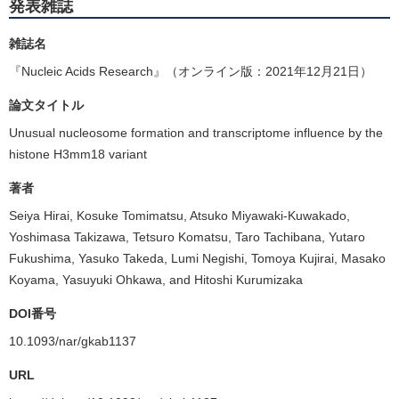
発表雑誌
雑誌名
『Nucleic Acids Research』（オンライン版：2021年12月21日）
論文タイトル
Unusual nucleosome formation and transcriptome influence by the
histone H3mm18 variant
著者
Seiya Hirai, Kosuke Tomimatsu, Atsuko Miyawaki-Kuwakado,
Yoshimasa Takizawa, Tetsuro Komatsu, Taro Tachibana, Yutaro
Fukushima, Yasuko Takeda, Lumi Negishi, Tomoya Kujirai, Masako
Koyama, Yasuyuki Ohkawa, and Hitoshi Kurumizaka
DOI番号
10.1093/nar/gkab1137
URL