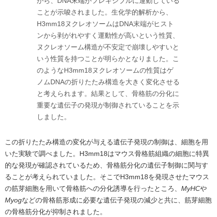
から、DNA末端がフレキシブルに運動している
ことが示唆されました。生化学的解析から、
H3mm18ヌクレオソームはDNA末端がヒスト
ンから剥がれやすく運動性が高いという性質、
ヌクレオソーム構造が不安定で崩壊しやすいと
いう性質を持つことが明らかとなりました。こ
のようなH3mm18ヌクレオソームの性質はゲ
ノムDNAの折りたたみ構造を大きく変化させる
と考えられます。結果として、骨格筋の分化に
重要な遺伝子の発現が制御されていることを示
しました。
この折りたたみ構造の変化が与える遺伝子発現の制御は、細胞を用
いた実験で調べました。H3mm18はマウス骨格筋組織の細胞に特異
的な発現が確認されているため、骨格筋分化の遺伝子制御に関与す
ることが考えられていました。そこでH3mm18を発現させたマウス
の筋芽細胞を用いて骨格筋への分化誘導を行ったところ、
MyHC
や
Myog
などの骨格筋形成に必要な遺伝子発現の減少と共に、筋芽細胞
の骨格筋分化が抑制されました。