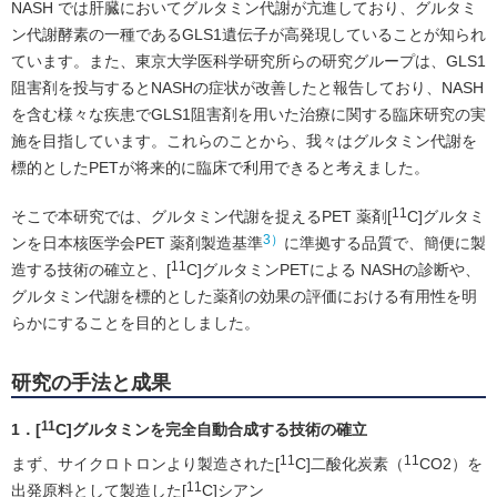
NASH では肝臓においてグルタミン代謝が亢進しており、グルタミ
ン代謝酵素の一種であるGLS1遺伝子が高発現していることが知られ
ています。また、東京大学医科学研究所らの研究グループは、GLS1
阻害剤を投与するとNASHの症状が改善したと報告しており、NASH
を含む様々な疾患でGLS1阻害剤を用いた治療に関する臨床研究の実
施を目指しています。これらのことから、我々はグルタミン代謝を
標的としたPETが将来的に臨床で利用できると考えました。
11
そこで本研究では、グルタミン代謝を捉えるPET 薬剤[
C]グルタミ
3）
ンを日本核医学会PET 薬剤製造基準
に準拠する品質で、簡便に製
11
造する技術の確立と、[
C]グルタミンPETによる NASHの診断や、
グルタミン代謝を標的とした薬剤の効果の評価における有用性を明
らかにすることを目的としました。
研究の手法と成果
11
1．[
C]グルタミンを完全自動合成する技術の確立
11
11
まず、サイクロトロンより製造された[
C]二酸化炭素（
CO2）を
11
出発原料として製造した[
C]シアン