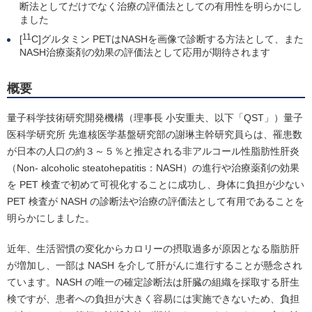
断法としてだけでなく治療の評価法としての有用性を明らかにし
ました
11
[
C]グルタミン PETはNASHを画像で診断する方法として、また
NASH治療薬剤の効果の評価法として応用が期待されます
概要
量子科学技術研究開発機構（理事長 小安重夫、以下「QST」）量子
医科学研究所 先進核医学基盤研究部の謝琳主幹研究員らは、罹患数
が日本の人口の約３～５％と推定される非アルコール性脂肪性肝炎
（Non- alcoholic steatohepatitis：NASH）の進行や治療薬剤の効果
を PET 検査で初めて可視化することに成功し、身体に負担が少ない
PET 検査が NASH の診断法や治療の評価法として有用であることを
明らかにしました。
近年、生活習慣の変化からカロリーの摂取過多が原因となる脂肪肝
が増加し、一部は NASH を介して肝がんに進行することが懸念され
ています。NASH の唯一の確定診断法は肝臓の組織を採取する肝生
検ですが、患者への負担が大きく容易には実施できないため、負担