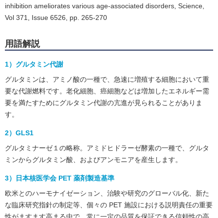
inhibition ameliorates various age-associated disorders, Science,
Vol 371, Issue 6526, pp. 265-270
用語解説
1）グルタミン代謝
グルタミンは、アミノ酸の一種で、急速に増殖する細胞において重
要な代謝燃料です。老化細胞、癌細胞などは増加したエネルギー需
要を満たすためにグルタミン代謝の亢進が見られることがありま
す。
2）GLS1
グルタミナーゼ１の略称。アミドヒドラーゼ酵素の一種で、グルタ
ミンからグルタミン酸、およびアンモニアを産生します。
3）日本核医学会 PET 薬剤製造基準
欧米とのハーモナイゼーション、治験や研究のグローバル化、新た
な臨床研究指針の制定等、個々の PET 施設における説明責任の重要
性がますます高まる中で、常に一定の品質を保証できる信頼性の高