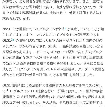
が少ない、より簡便な診断方法が期待されています。また、主な治
療法は食事および運動療法であり、有効な薬物療法がないため、世
界中で創薬や臨床試験が盛んに行われる中、効果を評価する方法も
求められています。
1）
NASH では肝臓においてグルタミン代謝
が亢進していることが知
られています。また、マウスにおいてグルタミン代謝酵素である
2）
GLS1
の阻害剤の投与により症状の改善が見られたと国内の他の
研究グループから報告がされ（出典）、臨床試験を目指している治
11
療薬候補もあります。そこで QSTでは PET薬剤である[
C]グルタ
ミンの将来的な臨床での利用を見据え、ヒトに投与可能な品質基準
で当該 PET薬剤を自動合成する技術を開発しました。さらに自動合
11
成した[
C]グルタミンを用いて NASH の診断や、グルタミン代謝を
標的とした薬剤の効果の評価における有用性を検討しました。
GLS1 阻害剤による治療群と無治療群の NASHモデルマウスに対し
11
て[
C]グルタミン PET撮像を行い、肝臓における PET 薬剤の放射
能濃度と GLS1遺伝子の発現量およびNASH病態の進行を反映する病
理スコアを比較しました。その結果、無治療群に比べて治療群では