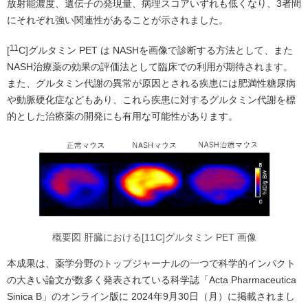
放射能濃度、遺伝子の発現量、病理スコアいずれも低くなり、3者間
にそれぞれ強い関連性があることが示されました。
11
[
C]グルタミン PET は NASHを画像で診断する方法として、また
NASH治療薬の効果の評価法として臨床での利用が期待されます。
また、グルタミン代謝の異常が原因とされる疾患には肥満性糖尿病
や動脈硬化症などもあり、これら疾患に対するグルタミン代謝を標
的とした治療薬の開発にも有用な可能性があります。
概要図 肝臓における[11C]グルタミン PET 画像
本成果は、薬学分野のトップジャーナルの一つで科学的インパクト
の大きい論文が数多く発表されている科学誌「Acta Pharmaceutica
Sinica B」のオンライン版に 2024年9月30日（月）に掲載されまし