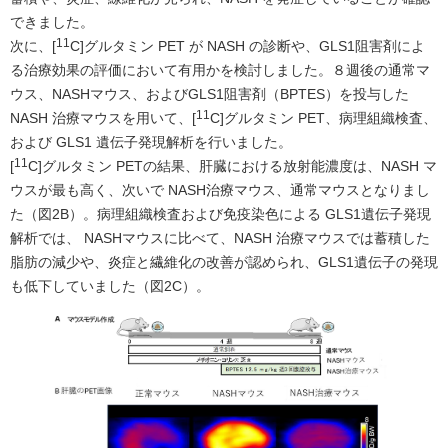
できました。
11
次に、[
C]グルタミン PET が NASH の診断や、GLS1阻害剤によ
る治療効果の評価において有用かを検討しました。８週後の通常マ
ウス、NASHマウス、およびGLS1阻害剤（BPTES）を投与した
11
NASH 治療マウスを用いて、[
C]グルタミン PET、病理組織検査、
および GLS1 遺伝子発現解析を行いました。
11
[
C]グルタミン PETの結果、肝臓における放射能濃度は、NASH マ
ウスが最も高く、次いで NASH治療マウス、通常マウスとなりまし
た（図2B）。病理組織検査および免疫染色による GLS1遺伝子発現
解析では、 NASHマウスに比べて、NASH 治療マウスでは蓄積した
脂肪の減少や、炎症と繊維化の改善が認められ、GLS1遺伝子の発現
も低下していました（図2C）。