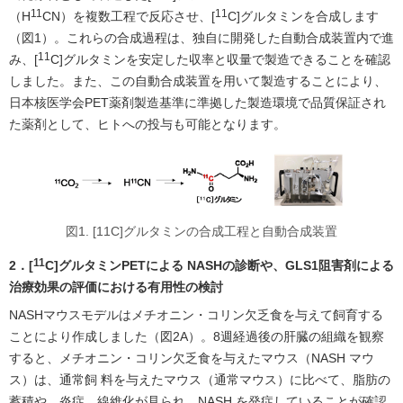
11
11
（H
CN）を複数工程で反応させ、[
C]グルタミンを合成します
（図1）。これらの合成過程は、独自に開発した自動合成装置内で進
11
み、[
C]グルタミンを安定した収率と収量で製造できることを確認
しました。また、この自動合成装置を用いて製造することにより、
日本核医学会PET薬剤製造基準に準拠した製造環境で品質保証され
た薬剤として、ヒトへの投与も可能となります。
図1. [11C]グルタミンの合成工程と自動合成装置
11
2．[
C]グルタミンPETによる NASHの診断や、GLS1阻害剤による
治療効果の評価における有用性の検討
NASHマウスモデルはメチオニン・コリン欠乏食を与えて飼育する
ことにより作成しました（図2A）。8週経過後の肝臓の組織を観察
すると、メチオニン・コリン欠乏食を与えたマウス（NASH マウ
ス）は、通常飼 料を与えたマウス（通常マウス）に比べて、脂肪の
蓄積や、炎症、線維化が見られ、NASH を発症していることが確認