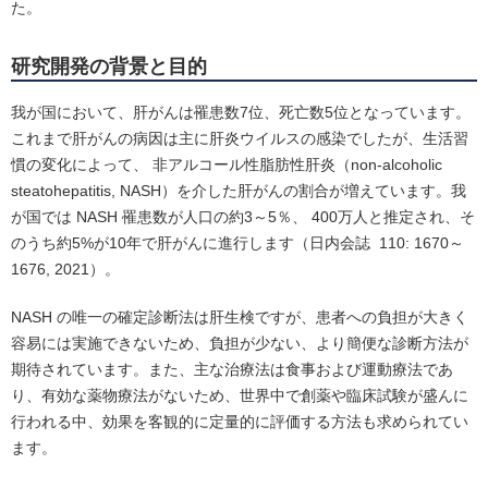
た。
研究開発の背景と目的
我が国において、肝がんは罹患数7位、死亡数5位となっています。
これまで肝がんの病因は主に肝炎ウイルスの感染でしたが、生活習
慣の変化によって、 非アルコール性脂肪性肝炎（non-alcoholic
steatohepatitis, NASH）を介した肝がんの割合が増えています。我
が国では NASH 罹患数が人口の約3～5％、 400万人と推定され、そ
のうち約5%が10年で肝がんに進行します（日内会誌 110: 1670～
1676, 2021）。
NASH の唯一の確定診断法は肝生検ですが、患者への負担が大きく
容易には実施できないため、負担が少ない、より簡便な診断方法が
期待されています。また、主な治療法は食事および運動療法であ
り、有効な薬物療法がないため、世界中で創薬や臨床試験が盛んに
行われる中、効果を客観的に定量的に評価する方法も求められてい
ます。