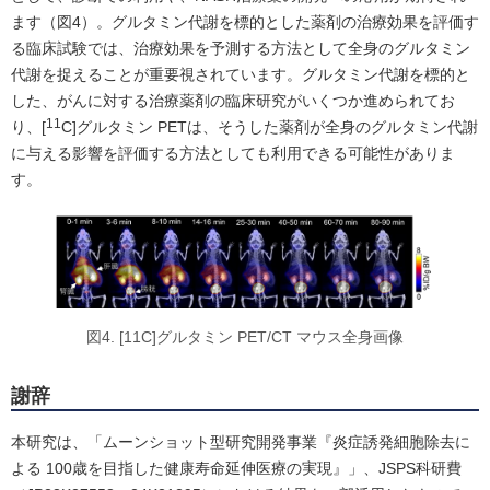
ます（図4）。グルタミン代謝を標的とした薬剤の治療効果を評価す
る臨床試験では、治療効果を予測する方法として全身のグルタミン
代謝を捉えることが重要視されています。グルタミン代謝を標的と
した、がんに対する治療薬剤の臨床研究がいくつか進められてお
11
り、[
C]グルタミン PETは、そうした薬剤が全身のグルタミン代謝
に与える影響を評価する方法としても利用できる可能性がありま
す。
図4. [11C]グルタミン PET/CT マウス全身画像
謝辞
本研究は、「ムーンショット型研究開発事業『炎症誘発細胞除去に
よる 100歳を目指した健康寿命延伸医療の実現』」、JSPS科研費