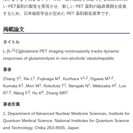
い PET薬剤の製造を実現させ、新しい PET 薬剤の臨床展開を促進
するため、日本核医学会が定めた PET 薬剤製造基準です。
掲載論文
タイトル
11
L-[5-
C]glutamine PET imaging noninvasively tracks dynamic
responses of glutaminolysis in non-alcoholic steatohepatitis
著者
1
1
1
1,2
1,2
Zhang Y
, Xie L
, Fujinaga M
, Kurihara Y
, Ogawa M
,
1
1
1
1
1
Kumata K
, Mori W
, Kokufuta T
, Nengaki N
, Wakizaka H
, Luo
1,3
3
4
1
R
, Wang F
, Hu K
, Zhang MR
著者所属
1; Department of Advanced Nuclear Medicine Sciences, Institute for
Quantum Medical Science, National Institutes for Quantum Science
and Technology, Chiba 263-8555, Japan