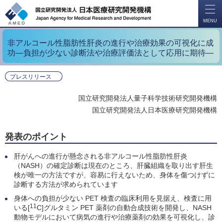
開
く
MENU
非アルコール性脂肪性肝炎の進行や治療効果の可視化に成
功―負担が少ない診断法や治療評価法として応用に期待―
プレスリリース
国立研究開発法人量子科学技術研究開発機構
国立研究開発法人日本医療研究開発機構
発表のポイント
肝がんへの進行が懸念される非アルコール性脂肪性肝炎
（NASH）の確定診断は現在のところ、肝臓組織を取り出す肝生
検が唯一の方法ですが、容易に行えないため、身体を傷つけずに
診断する方法が求められています
身体への負担が少ない PET 検査の臨床利用を見据え、検査に用
11
いる[
C]グルタミン PET 薬剤の自動合成技術を開発し、NASH
動物モデルにおいて病気の進行や治療薬剤の効果を可視化し、診