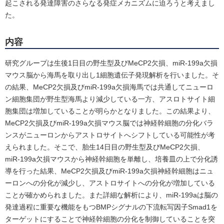
起こされる発達障害のさらなる発症メカニズムに迫ろうと考えまし
た。
内容
研究グループは生後1日目の野生型及びMeCP2欠損、miR-199a欠損
マウス脳から海馬を取り出し1細胞遺伝子発現解析を行いました。そ
の結果、MeCP2欠損及びmiR-199a欠損海馬では共通してニューロ
ン細胞集団が野生型海馬より減少している一方、アスロトサイト細
胞集団は増加していることが明らかとなりました。この結果より、
MeCP2欠損及びmiR-199a欠損マウス脳では神経幹細胞の分化バラ
ンスがニューロンからアストロサイトへシフトしている可能性が考
えられました。そこで、胎生14日目の野生型及びMeCP2欠損、
miR-199a欠損マウスから神経幹細胞を単離し、培養皿の上で分化誘
導を行った結果、MeCP2欠損及びmiR-199a欠損神経幹細胞はニュ
ーロンへの分化が減少し、アストロサイトへの分化が増加している
ことが確かめられました。また詳細な解析により、miR-199aは脳の
発達過程に重要な機能をもつBMPシグナルの下流転写因子Smad1を
ターゲットにすることで神経幹細胞の分化を制御していることを突