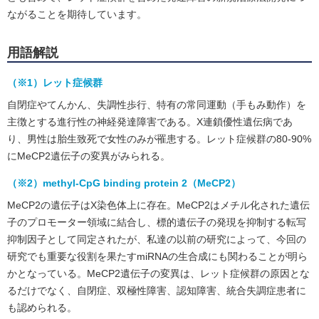
ながることを期待しています。
用語解説
（※1）レット症候群
自閉症やてんかん、失調性歩行、特有の常同運動（手もみ動作）を
主徴とする進行性の神経発達障害である。X連鎖優性遺伝病であ
り、男性は胎生致死で女性のみが罹患する。レット症候群の80-90%
にMeCP2遺伝子の変異がみられる。
（※2）methyl-CpG binding protein 2（MeCP2）
MeCP2の遺伝子はX染色体上に存在。MeCP2はメチル化された遺伝
子のプロモーター領域に結合し、標的遺伝子の発現を抑制する転写
抑制因子として同定されたが、私達の以前の研究によって、今回の
研究でも重要な役割を果たすmiRNAの生合成にも関わることが明ら
かとなっている。MeCP2遺伝子の変異は、レット症候群の原因とな
るだけでなく、自閉症、双極性障害、認知障害、統合失調症患者に
も認められる。