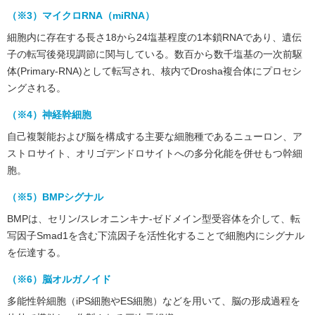
（※3）マイクロRNA（miRNA）
細胞内に存在する長さ18から24塩基程度の1本鎖RNAであり、遺伝
子の転写後発現調節に関与している。数百から数千塩基の一次前駆
体(Primary-RNA)として転写され、核内でDrosha複合体にプロセシ
ングされる。
（※4）神経幹細胞
自己複製能および脳を構成する主要な細胞種であるニューロン、ア
ストロサイト、オリゴデンドロサイトへの多分化能を併せもつ幹細
胞。
（※5）BMPシグナル
BMPは、セリン/スレオニンキナ-ゼドメイン型受容体を介して、転
写因子Smad1を含む下流因子を活性化することで細胞内にシグナル
を伝達する。
（※6）脳オルガノイド
多能性幹細胞（iPS細胞やES細胞）などを用いて、脳の形成過程を