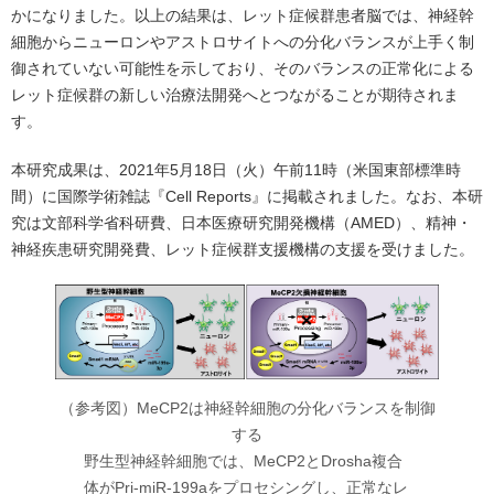
かになりました。以上の結果は、レット症候群患者脳では、神経幹
細胞からニューロンやアストロサイトへの分化バランスが上手く制
御されていない可能性を示しており、そのバランスの正常化による
レット症候群の新しい治療法開発へとつながることが期待されま
す。
本研究成果は、2021年5月18日（火）午前11時（米国東部標準時
間）に国際学術雑誌『Cell Reports』に掲載されました。なお、本研
究は文部科学省科研費、日本医療研究開発機構（AMED）、精神・
神経疾患研究開発費、レット症候群支援機構の支援を受けました。
（参考図）MeCP2は神経幹細胞の分化バランスを制御
する
野生型神経幹細胞では、MeCP2とDrosha複合
体がPri-miR-199aをプロセシングし、正常なレ