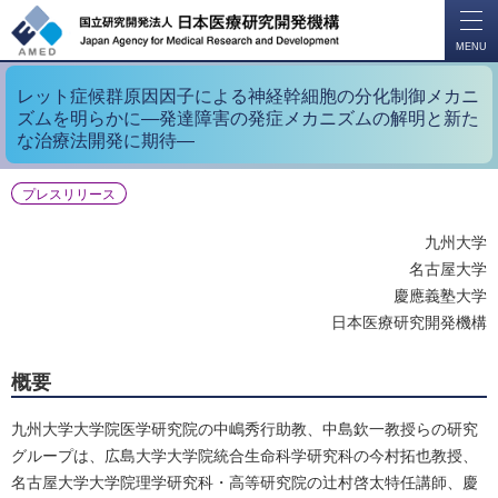
開
く
MENU
レット症候群原因因子による神経幹細胞の分化制御メカニ
ズムを明らかに―発達障害の発症メカニズムの解明と新た
な治療法開発に期待―
プレスリリース
九州大学
名古屋大学
慶應義塾大学
日本医療研究開発機構
概要
九州大学大学院医学研究院の中嶋秀行助教、中島欽一教授らの研究
グループは、広島大学大学院統合生命科学研究科の今村拓也教授、
名古屋大学大学院理学研究科・高等研究院の辻村啓太特任講師、慶