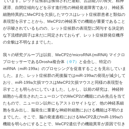
ています。レット症候群は獲得された運動、言語能力の喪失、精神
遅滞、自閉症傾向などを示す進行性の神経発達障害であり、神経系
細胞特異的にMeCP2を欠損したマウスはレット症候群患者と類似の
表現型を示すことから、MeCP2の神経系での機能が重要であること
が示唆されているものの、レット症候群の表現型に関与する決定的
な下流標的因子は未だに同定されておらず、レット症候群発症機序
の全貌は不明なままでした。
我々の研究グループは以前、MeCP2がmicroRNA (miRNA) マイクロ
プロセッサーであるDrosha複合体
（※7）
と会合し、特定の
miRNA（miR-199a）のプロセシングを促進することを見出していま
した。また、レット症候群の死後脳ではmiR-199aの発現が減少して
おり、miR-199a欠損マウスはMeCP2欠損マウスと同様の表現型を
示すことも明らかにしていました。しかし、以前の研究は、神経幹
細胞から産生されたニューロンでのMeCP2の機能にのみ焦点を当て
たもので、ニューロン以外にもアストロサイトなど、他の神経系細
胞を生み出し、脳発生に重要な神経幹細胞における機能は不明のま
までした。そこで、脳の発達過程におけるMeCP2及びmiR-199aの
機能を明らかにすることで、MeCP2遺伝子の機能異常が原因で引き