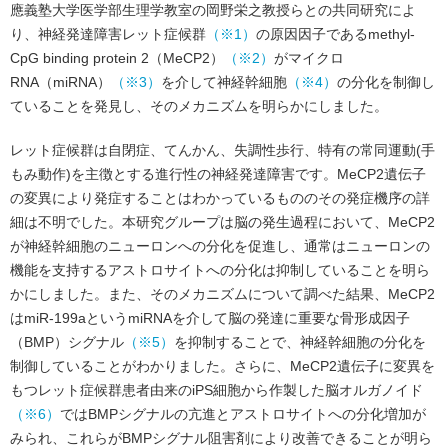
應義塾大学医学部生理学教室の岡野栄之教授らとの共同研究によ
り、神経発達障害レット症候群
（※1）
の原因因子であるmethyl-
CpG binding protein 2（MeCP2）
（※2）
がマイクロ
RNA（miRNA）
（※3）
を介して神経幹細胞
（※4）
の分化を制御し
ていることを発見し、そのメカニズムを明らかにしました。
レット症候群は自閉症、てんかん、失調性歩行、特有の常同運動(手
もみ動作)を主徴とする進行性の神経発達障害です。MeCP2遺伝子
の変異により発症することはわかっているもののその発症機序の詳
細は不明でした。本研究グループは脳の発生過程において、MeCP2
が神経幹細胞のニューロンへの分化を促進し、通常はニューロンの
機能を支持するアストロサイトへの分化は抑制していることを明ら
かにしました。また、そのメカニズムについて調べた結果、MeCP2
はmiR-199aというmiRNAを介して脳の発達に重要な骨形成因子
（BMP）シグナル
（※5）
を抑制することで、神経幹細胞の分化を
制御していることがわかりました。さらに、MeCP2遺伝子に変異を
もつレット症候群患者由来のiPS細胞から作製した脳オルガノイド
（※6）
ではBMPシグナルの亢進とアストロサイトへの分化増加が
みられ、これらがBMPシグナル阻害剤により改善できることが明ら