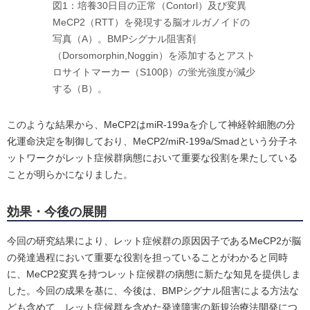
図1：培養30日目の正常（Contorl）及び変異
MeCP2（RTT）を発現する脳オルガノイドの
写真（A）。BMPシグナル阻害剤
（Dorsomorphin,Noggin）を添加するとアスト
ロサイトマーカー（S100β）の蛍光強度が減少
する（B）。
このような結果から、MeCP2はmiR-199aを介して神経幹細胞の分
化運命決定を制御しており、MeCP2/miR-199a/Smadという分子ネ
ットワークがレット症候群病態において重要な役割を果たしている
ことが明らかになりました。
効果・今後の展開
今回の研究結果により、レット症候群の原因因子であるMeCP2が脳
の発達過程において重要な役割を担っていることがわかると同時
に、MeCP2変異を持つレット症候群の病態に新たな知見を提供しま
した。今回の成果を基に、今後は、BMPシグナル阻害による方法な
ども含めて、レット症候群を含めた発達障害の新規治療法開発につ