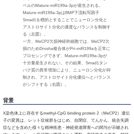
ベルのMature-miR199a-3pが産生される。
Mature-miR199a-3pはBMP下流転写因子
Smad1を標的とすることでニューロン分化と
アストロサイト分化の適度なバランスを制御す
る（左図）。
一方、MeCP2欠損神経幹細胞では、MeCP2欠
損のためDrosha複合体がPri-miR199aを正常に
プロセシングできず、Mature-miR199a-3pが
十分量産生されない。その結果、Smad1タン
パク質の異常増加により、ニューロン分化が抑
制され、アストロサイト分化優位へとバランス
がシフトする（右図）。
背景
X染色体上に存在するmethyl-CpG binding protein 2（MeCP2）遺伝
子の変異は、レット症候群をはじめ、自閉症、てんかん、統合失調
症などを含めた様々な精神疾患・神経発達障害への関与が示唆され