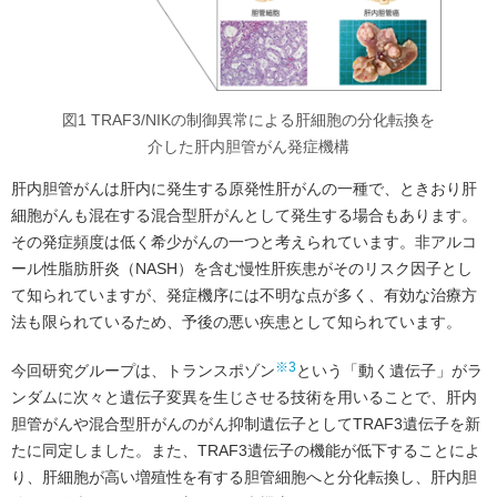
図1 TRAF3/NIKの制御異常による肝細胞の分化転換を
介した肝内胆管がん発症機構
肝内胆管がんは肝内に発生する原発性肝がんの一種で、ときおり肝
細胞がんも混在する混合型肝がんとして発生する場合もあります。
その発症頻度は低く希少がんの一つと考えられています。非アルコ
ール性脂肪肝炎（NASH）を含む慢性肝疾患がそのリスク因子とし
て知られていますが、発症機序には不明な点が多く、有効な治療方
法も限られているため、予後の悪い疾患として知られています。
※3
今回研究グループは、トランスポゾン
という「動く遺伝子」がラ
ンダムに次々と遺伝子変異を生じさせる技術を用いることで、肝内
胆管がんや混合型肝がんのがん抑制遺伝子としてTRAF3遺伝子を新
たに同定しました。また、TRAF3遺伝子の機能が低下することによ
り、肝細胞が高い増殖性を有する胆管細胞へと分化転換し、肝内胆