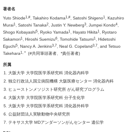
著者名
1,
#
1,
#
1
Yuto Shiode
, Takahiro Kodama
, Satoshi Shigeno
, Kazuhiro
1
2
3
4
Murai
, Satoshi Tanaka
, Justin Y. Newberg
, Jumpei Kondo
,
5
1
1
Shogo Kobayashi
, Ryoko Yamada
, Hayato Hikita
, Ryotaro
1
6
1
Sakamori
, Hiroshi Suemizu
, Tomohide Tatsumi
, Hidetoshi
5
3,7
3,7
Eguchi
, Nancy A. Jenkins
, Neal G. Copeland
, and Tetsuo
1,
＊
Takehara
(#共同筆頭著者、*責任著者)
所属
大阪大学 大学院医学系研究科 消化器内科学
独立行政法人国立病院機構 大阪医療センター 消化器内科
ヒューストンメソジスト研究所 がん研究プログラム
大阪大学 大学院医学系研究科 分子生化学
大阪大学 大学院医学系研究科 消化器外科学
公益財団法人実験動物中央研究所
テキサス大学 MDアンダーソンがんセンター 遺伝学