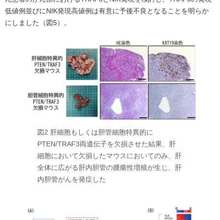
低値例並びにNIK発現高値例は有意に予後不良となることを明らか
にしました（図5）。
図2 肝細胞もしくは胆管細胞特異的に
PTEN/TRAF3両遺伝子を欠損させた結果、肝
細胞において欠損したマウスにおいてのみ、肝
全体に広がる肝内胆管の腫瘍性増殖が生じ、肝
内胆管がんを発症した