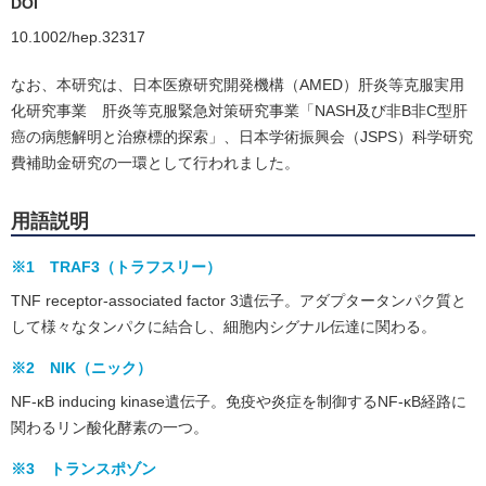
DOI
10.1002/hep.32317
なお、本研究は、日本医療研究開発機構（AMED）肝炎等克服実用
化研究事業 肝炎等克服緊急対策研究事業「NASH及び非B非C型肝
癌の病態解明と治療標的探索」、日本学術振興会（JSPS）科学研究
費補助金研究の一環として行われました。
用語説明
※1 TRAF3（トラフスリー）
TNF receptor-associated factor 3遺伝子。アダプタータンパク質と
して様々なタンパクに結合し、細胞内シグナル伝達に関わる。
※2 NIK（ニック）
NF-κB inducing kinase遺伝子。免疫や炎症を制御するNF-κB経路に
関わるリン酸化酵素の一つ。
※3 トランスポゾン