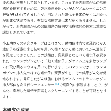
後の悪い疾患として知られています。これまで肝内胆管がんの治療
標的を探索するために、臨床検体を用いたがんゲノムシークエンス
解析が行われてきましたが、同定された遺伝子異常の多くは創薬化
が困難な状況であり、有効な治療方法は未だ多くありません。した
がって、肝内胆管がんの発症機序の解明や治療標的の探索は重要な
課題とされています。
小玉助教らの研究グループはこれまで、動物個体内で網羅的にがん
遺伝子を探索出来る技術を用いて様々ながん種においてがん遺伝子
を同定してきました。この技術は、変異原となるべく遺伝子改変さ
れたトランスポゾンという「動く遺伝子」がゲノム上を多数ランダ
ムに飛び回るマウスを用いて行います。このマウスでは、トランス
ポゾンの挿入先の様々な遺伝子に変異が生じ、その結果がん化が促
進されます。発症したがん細胞におけるゲノム上のトランスポゾン
※4
挿入部位を次世代シークエンサー
で網羅的に解読することで、が
ん化に寄与した遺伝子変異をスクリーニングすることが可能となり
ます。
本研究の成果