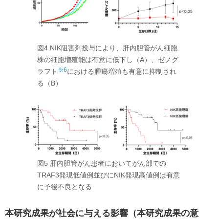
図4 NIK阻害剤投与により、肝内胆管がん細胞
株の細胞増殖能は有意に低下し（A）、ゼノグ
※6
ラフト
における腫瘍増殖も有意に抑制され
る（B）
図5 肝内胆管がん患者においてがん部での
TRAF3発現低値例並びにNIK発現高値例は有意
に予後不良となる
本研究成果が社会に与える影響（本研究成果の意