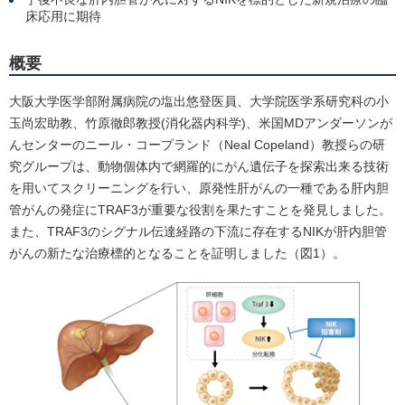
床応用に期待
概要
大阪大学医学部附属病院の塩出悠登医員、大学院医学系研究科の小
玉尚宏助教、竹原徹郎教授(消化器内科学)、米国MDアンダーソンが
んセンターのニール・コープランド（Neal Copeland）教授らの研
究グループは、動物個体内で網羅的にがん遺伝子を探索出来る技術
を用いてスクリーニングを行い、原発性肝がんの一種である肝内胆
管がんの発症にTRAF3が重要な役割を果たすことを発見しました。
また、TRAF3のシグナル伝達経路の下流に存在するNIKが肝内胆管
がんの新たな治療標的となることを証明しました（図1）。