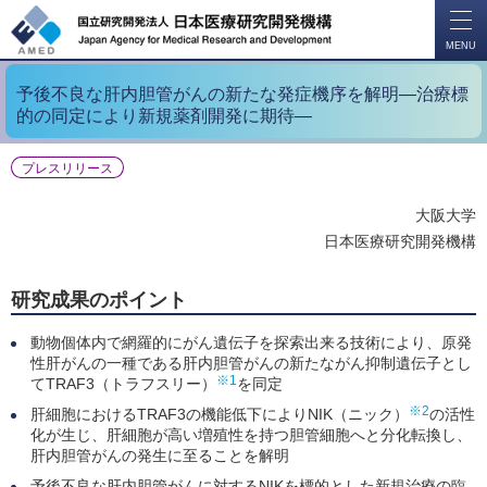
開
く
MENU
予後不良な肝内胆管がんの新たな発症機序を解明―治療標
的の同定により新規薬剤開発に期待―
プレスリリース
大阪大学
日本医療研究開発機構
研究成果のポイント
動物個体内で網羅的にがん遺伝子を探索出来る技術により、原発
性肝がんの一種である肝内胆管がんの新たながん抑制遺伝子とし
※1
てTRAF3（トラフスリー）
を同定
※2
肝細胞におけるTRAF3の機能低下によりNIK（ニック）
の活性
化が生じ、肝細胞が高い増殖性を持つ胆管細胞へと分化転換し、
肝内胆管がんの発生に至ることを解明
予後不良な肝内胆管がんに対するNIKを標的とした新規治療の臨