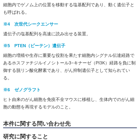
細胞内でゲノム上の位置を移動する塩基配列であり、動く遺伝子と
も呼ばれる。
※4 次世代シークエンサー
遺伝子の塩基配列を高速に読み出せる装置。
※5 PTEN（ピーテン）遺伝子
細胞の増殖や生存に重要な役割を果たす細胞内シグナル伝達経路で
あるホスファチジルイノシトール3−キナーゼ（PI3K）経路を負に制
御する脱リン酸化酵素であり、がん抑制遺伝子として知られてい
る。
※6 ゼノグラフト
ヒト由来のがん細胞を免疫不全マウスに移植し、生体内でのがん細
胞の動態を再現するモデルのこと。
本件に関する問い合わせ先
研究に関すること