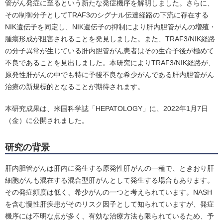
管がん発症に至るという新たな発症機序を解明しました。さらに、
その制御分子としてTRAF3のシグナル伝達経路の下流に存在する
NIK遺伝子を同定し、NIK遺伝子の抑制により肝内胆管がんの増殖・
腫瘍形成が阻害されることを発見しました。また、TRAF3/NIK経路
の分子異常が生じている肝内胆管がん患者はその生命予後が極めて
不良であることを見出しました。本研究によりTRAF3/NIK経路が、
原発性肝がんの中でも特に予後不良な希少がんである肝内胆管がん
治療の新規標的となることが期待されます。
本研究成果は、米国科学誌「HEPATOLOGY」に、2022年1月7日
（金）に公開されました。
研究の背景
肝内胆管がんは肝内に発生する原発性肝がんの一種で、ときおり肝
細胞がんも混在する混合型肝がんとして発生する場合もあります。
その発症頻度は低く、希少がんの一つと考えられています。NASH
を含む慢性肝疾患がそのリスク因子として知られていますが、発症
機序には不明な点が多く、有効な治療方法も限られているため、予