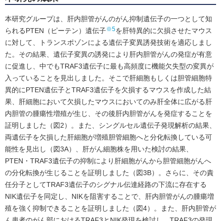
本研究グループは、肝内胆管がんのがん抑制遺伝子の一つとして知
※5
られるPTEN（ピーテン）遺伝子
を肝特異的に欠損させたマウス
に対して、トランスポゾンによる遺伝子変異誘発技術を適応しまし
た。その結果、遺伝子変異の誘発により肝内胆管がんの発症が有意
に促進し、中でもTRAF3遺伝子に最も高頻度に機能欠失型の変異が
入っていることを見出しました。そこで肝細胞もしくは胆管細胞特
異的にPTEN遺伝子とTRAF3遺伝子を欠損するマウスを作成した結
果、肝細胞において欠損したマウスにおいてのみ肝全体に広がる肝
内胆管の腫瘍性増殖が生じ、その後肝内胆管がんを発症することを
証明しました（図2）。また、シングルセル遺伝子発現解析の結果、
両遺伝子を欠損した肝細胞が増殖胆管細胞へと分化転換している可
能性を見出し（図3A）、肝がん細胞株を用いた検討の結果、
PTEN・TRAF3遺伝子の抑制により肝細胞がんから胆管細胞がんへ
の分化転換が生じることを証明しました（図3B）。さらに、その責
任分子としてTRAF3遺伝子のシグナル伝達経路の下流に存在する
NIK遺伝子を同定し、NIKを阻害することで、肝内胆管がんの腫瘍増
殖を強く抑制できることを証明しました（図4）。また、肝内胆管が
ん患者のがん部におけるTRAF3とNIK発現を検討し、TRAF3の発現