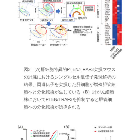
図3 （A)肝細胞特異的PTEN/TRAF3欠損マウス
の肝臓におけるシングルセル遺伝子発現解析の
結果、両遺伝子を欠損した肝細胞が増殖胆管細
胞へと分化転換が生じている（B）肝がん細胞
株においてPTEN/TRAF3を抑制すると胆管細
胞への分化転換が誘導される