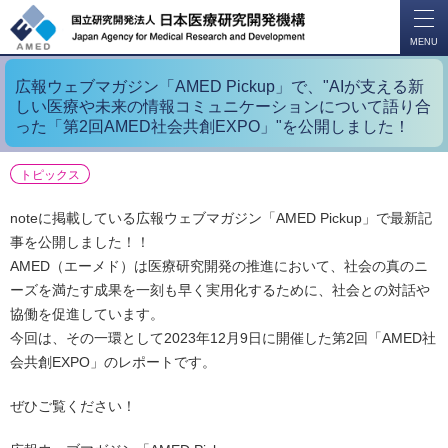
開
く
MENU
広報ウェブマガジン「AMED Pickup」で、"AIが支える新
しい医療や未来の情報コミュニケーションについて語り合
った「第2回AMED社会共創EXPO」"を公開しました！
トピックス
noteに掲載している広報ウェブマガジン「AMED Pickup」で最新記
事を公開しました！！
AMED（エーメド）は医療研究開発の推進において、社会の真のニ
ーズを満たす成果を一刻も早く実用化するために、社会との対話や
協働を促進しています。
今回は、その一環として2023年12月9日に開催した第2回「AMED社
会共創EXPO」のレポートです。
ぜひご覧ください！