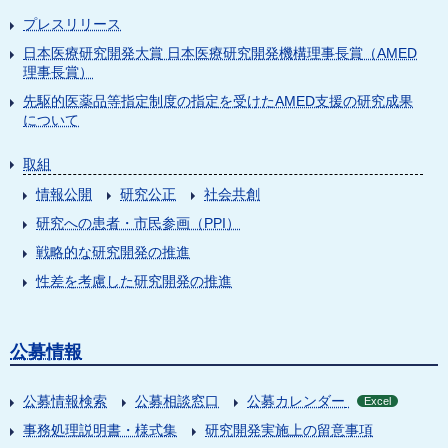
プレスリリース
日本医療研究開発大賞 日本医療研究開発機構理事長賞（AMED
理事長賞）
先駆的医薬品等指定制度の指定を受けたAMED支援の研究成果
について
取組
情報公開
研究公正
社会共創
研究への患者・市民参画（PPI）
戦略的な研究開発の推進
性差を考慮した研究開発の推進
公募情報
公募情報検索
公募相談窓口
公募カレンダー
Excel
事務処理説明書・様式集
研究開発実施上の留意事項