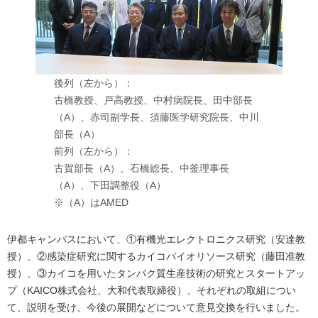
後列（左から）：
古橋教授、戸高教授、中村病院長、田中部長
（A）、赤司副学長、須藤医学研究院長、中川
部長（A）
前列（左から）：
古賀部長（A）、石橋総長、中釜理事長
（A）、下田調整役（A）
※（A）はAMED
伊都キャンパスにおいて、①有機光エレクトロニクス研究（安達教
授）、②感染症研究に関するカイコバイオリソース研究（藤田准教
授）、③カイコを用いたタンパク質生産技術の研究とスタートアッ
プ（KAICO株式会社、大和代表取締役）、それぞれの取組につい
て、説明を受け、今後の展開などについて意見交換を行いました。