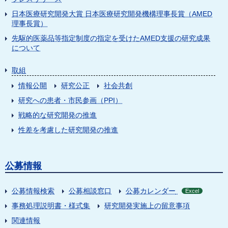
日本医療研究開発大賞 日本医療研究開発機構理事長賞（AMED
理事長賞）
先駆的医薬品等指定制度の指定を受けたAMED支援の研究成果
について
取組
情報公開
研究公正
社会共創
研究への患者・市民参画（PPI）
戦略的な研究開発の推進
性差を考慮した研究開発の推進
公募情報
公募情報検索
公募相談窓口
公募カレンダー
Excel
事務処理説明書・様式集
研究開発実施上の留意事項
関連情報