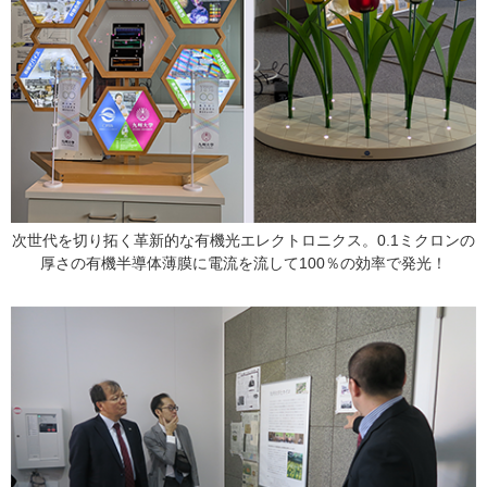
次世代を切り拓く革新的な有機光エレクトロニクス。0.1ミクロンの
厚さの有機半導体薄膜に電流を流して100％の効率で発光！