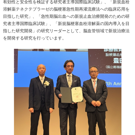
有効性と安全性を検証する研究者主導国際臨床試験」、「新規血栓
溶解薬テネクテプラーゼの脳梗塞急性期再灌流療法への臨床応用を
目指した研究」、「急性期脳出血への新規止血治療開発のための研
究者主導国際臨床試験」、「新規脳梗塞血栓溶解薬の国内導入を目
指した研究開発」の研究リーダーとして、脳血管領域で新規治療法
を開発する研究を行っています。