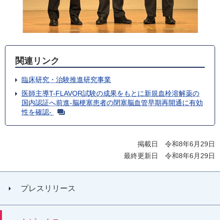
関連リンク
臨床研究・治験推進研究事業
医師主導T-FLAVOR試験の成果をもとに新規血栓溶解薬の
国内認証へ前進-脳梗塞患者の閉塞脳血管早期再開通に有効
性を確認-
掲載日 令和8年6月29日
最終更新日 令和8年6月29日
プレスリリース