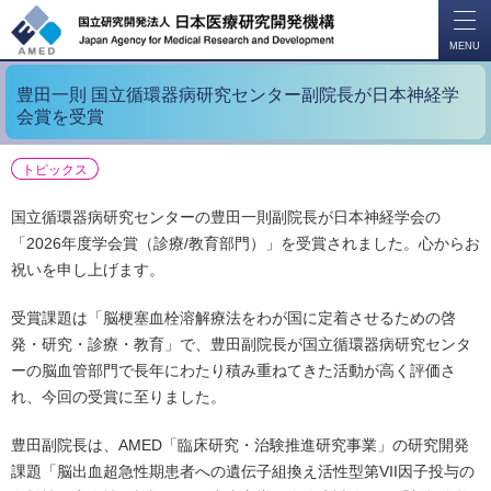
開
く
MENU
豊田一則 国立循環器病研究センター副院長が日本神経学
会賞を受賞
トピックス
国立循環器病研究センターの豊田一則副院長が日本神経学会の
「2026年度学会賞（診療/教育部門）」を受賞されました。心からお
祝いを申し上げます。
受賞課題は「脳梗塞血栓溶解療法をわが国に定着させるための啓
発・研究・診療・教育」で、豊田副院長が国立循環器病研究センタ
ーの脳血管部門で長年にわたり積み重ねてきた活動が高く評価さ
れ、今回の受賞に至りました。
豊田副院長は、AMED「臨床研究・治験推進研究事業」の研究開発
課題「脳出血超急性期患者への遺伝子組換え活性型第VII因子投与の