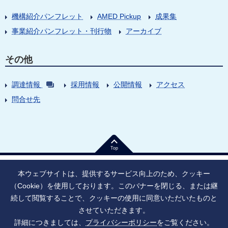
機構紹介パンフレット
AMED Pickup
成果集
事業紹介パンフレット・刊行物
アーカイブ
その他
調達情報
採用情報
公開情報
アクセス
問合せ先
Top
本ウェブサイトは、提供するサービス向上のため、クッキー
（Cookie）を使用しております。このバナーを閉じる、または継
続して閲覧することで、クッキーの使用に同意いただいたものと
法人番号：9010005023796
東京都千代田区大手町1丁目7番1号
させていただきます。
情報公開
寄附のお願い
ご利用上の注意
詳細につきましては、
プライバシーポリシー
をご覧ください。
ソーシャル・ネットワーキング・サービス運用ポリシー