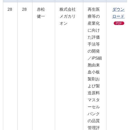
28
28
赤松
株式会社
再生医
ダウン
健一
メガカリ
療等の
ロード
オン
産業化
PDF
に向け
た評価
手法等
の開発
／iPS細
胞由来
血小板
製剤お
よび製
造原料
マスタ
ーセル
バンク
の品質
管理評