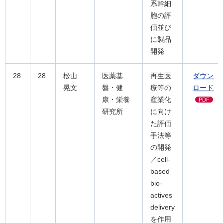
系幹細
胞の評
価並び
に製品
開発
28
28
松山
医薬基
再生医
ダウン
晃文
盤・健
療等の
ロード
康・栄養
産業化
PDF
研究所
に向け
た評価
手法等
の開発
／cell-
based
bio-
actives
delivery
を作用