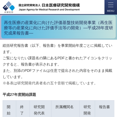
開
く
MENU
再生医療の産業化に向けた評価基盤技術開発事業（再生医
療等の産業化に向けた評価手法等の開発）―平成28年度研
究成果報告書―
総括研究報告書（以下、報告書）を事業開始年度ごとに掲載してい
ます。
ご覧になりたい課題名の隣にあるPDFと書かれたアイコンをクリッ
クすると、報告書が表示されます。
また、別添のPDFファイルは任意で提出された内容をそのまま掲載
しています。
※各表は研究開発代表者名の五十音順で掲載しています。
平成27年度開始課題
開
終
研究開
所属機関名
研究
報告書
始
了
発代表
開発