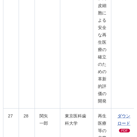
皮細
胞に
よる
安全
な再
生医
療の
確立
のた
めの
革新
的評
価の
開発
27
28
関矢
東京医科歯
再生
ダウン
一郎
科大学
医療
ロード
等の
PDF