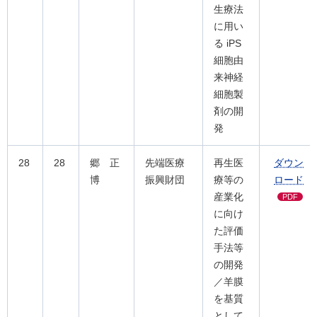
生療法
に用い
る iPS
細胞由
来神経
細胞製
剤の開
発
28
28
郷 正
先端医療
再生医
ダウン
博
振興財団
療等の
ロード
産業化
PDF
に向け
た評価
手法等
の開発
／羊膜
を基質
として