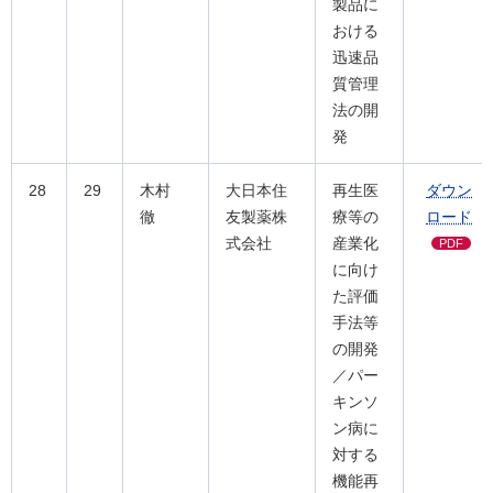
製品に
おける
迅速品
質管理
法の開
発
28
29
木村
大日本住
再生医
ダウン
徹
友製薬株
療等の
ロード
式会社
産業化
PDF
に向け
た評価
手法等
の開発
／パー
キンソ
ン病に
対する
機能再