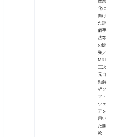
産業
化に
向け
た評
価手
法等
の開
発／
MRI
三次
元自
動解
析ソ
フト
ウェ
アを
用い
た膝
軟