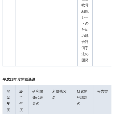
軟骨
細胞
シー
トの
ため
の統
合評
価手
法の
開発
平成28年度開始課題
開
終
研究開
所属機関
研究開
報告書
始
了
発代表
名
発課題
年
年
者名
名
度
度