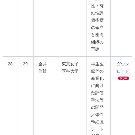
性・有
効性評
価指標
の確立
と歯周
組織の
再建
28
29
金井
東京女子
再生医
ダウン
信雄
医科大学
療等の
ロード
産業化
PDF
に向け
た評価
手法等
の開発
／体性
幹細胞
シート