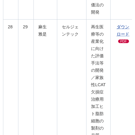
価法の
開発
28
29
麻生
セルジェ
再生医
ダウン
雅是
ンテック
療等の
ロード
産業化
PDF
に向け
た評価
手法等
の開発
／家族
性LCAT
欠損症
治療用
加工ヒ
ト脂肪
細胞の
製剤の