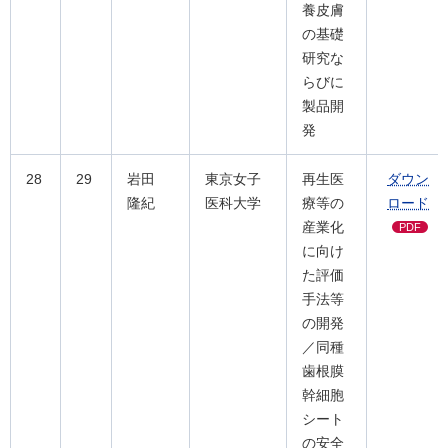
養皮膚
の基礎
研究な
らびに
製品開
発
28
29
岩田
東京女子
再生医
ダウン
隆紀
医科大学
療等の
ロード
産業化
PDF
に向け
た評価
手法等
の開発
／同種
歯根膜
幹細胞
シート
の安全