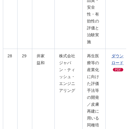
品質・
安全
性・有
効性の
評価と
治験実
施
28
29
井家
株式会社
再生医
ダウン
益和
ジャパ
療等の
ロード
ン・ティ
産業化
PDF
ッシュ・
に向け
エンジニ
た評価
アリング
手法等
の開発
／皮膚
再建に
用いる
同種培