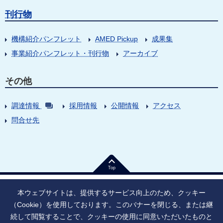
刊行物
機構紹介パンフレット
AMED Pickup
成果集
事業紹介パンフレット・刊行物
アーカイブ
その他
調達情報
採用情報
公開情報
アクセス
問合せ先
Top
本ウェブサイトは、提供するサービス向上のため、クッキー
（Cookie）を使用しております。このバナーを閉じる、または継
続して閲覧することで、クッキーの使用に同意いただいたものと
法人番号：9010005023796
東京都千代田区大手町1丁目7番1号