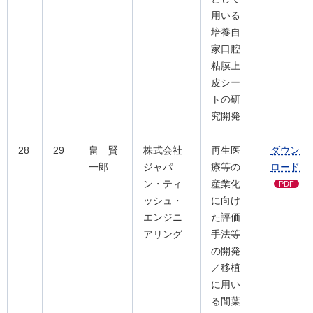
用いる
培養自
家口腔
粘膜上
皮シー
トの研
究開発
28
29
畠 賢
株式会社
再生医
ダウン
一郎
ジャパ
療等の
ロード
ン・ティ
産業化
PDF
ッシュ・
に向け
エンジニ
た評価
アリング
手法等
の開発
／移植
に用い
る間葉