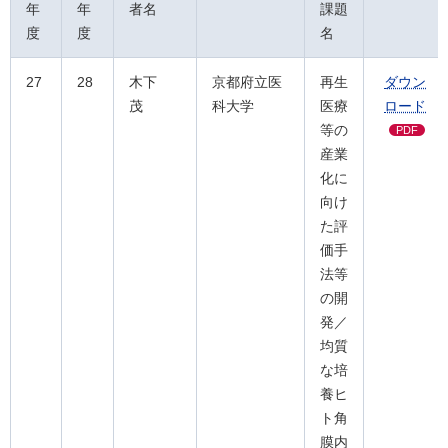
年
年
者名
課題
度
度
名
27
28
木下
京都府立医
再生
ダウン
茂
科大学
医療
ロード
等の
PDF
産業
化に
向け
た評
価手
法等
の開
発／
均質
な培
養ヒ
ト角
膜内