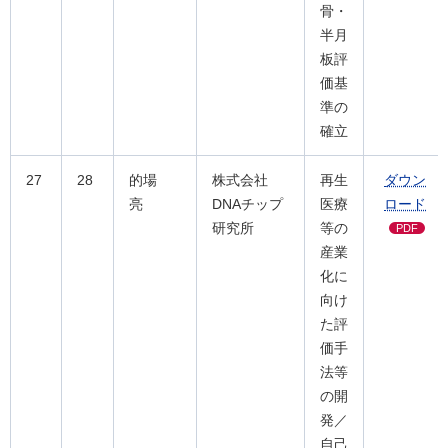
骨・
半月
板評
価基
準の
確立
27
28
的場
株式会社
再生
ダウン
亮
DNAチップ
医療
ロード
研究所
等の
PDF
産業
化に
向け
た評
価手
法等
の開
発／
自己