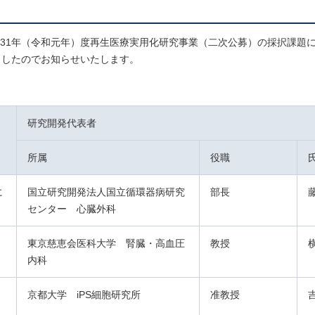
成31年（令和元年）度再生医療実用化研究事業（二次公募）の採択課題
ましたのでお知らせいたします。
研究開発代表者
所属
役職
に
国立研究開発法人国立循環器病研究
部長
センター 心臓外科
東京慈恵会医科大学 腎臓・高血圧
教授
内科
京都大学 iPS細胞研究所
准教授