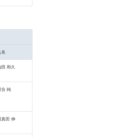
氏名
内田 和久
河合 純
川真田 伸