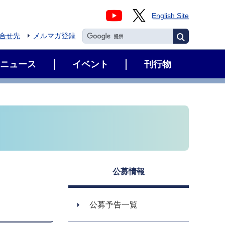
English Site
合せ先
メルマガ登録
ニュース
イベント
刊行物
公募情報
公募予告一覧