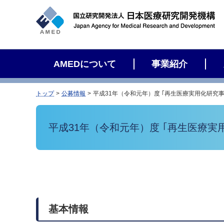
サ
イ
ト
内
検
AMEDについて
事業紹介
索
トップ
公募情報
平成31年（令和元年）度 ｢再生医療実用化研究
平成31年（令和元年）度 ｢再生医療
基本情報