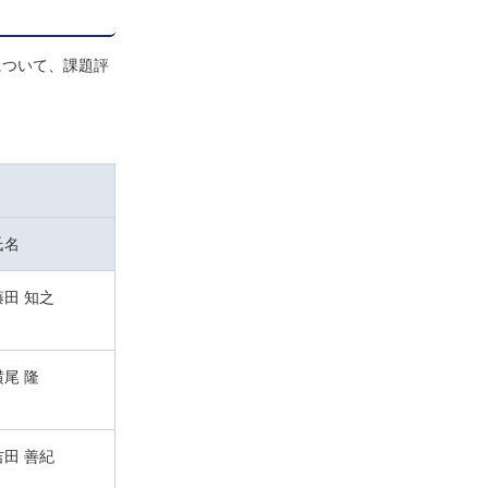
について、課題評
氏名
藤田 知之
横尾 隆
吉田 善紀