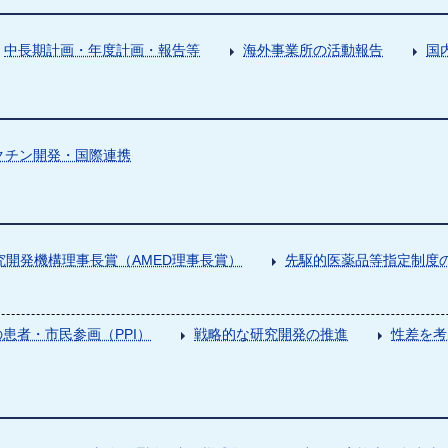
中長期計画・年度計画・報告等
海外事業所の活動報告
国
クチン開発・国際連携
究開発機構理事長賞（AMED理事長賞）
先駆的医薬品等指定制度の
患者・市民参画（PPI）
戦略的な研究開発の推進
性差を考