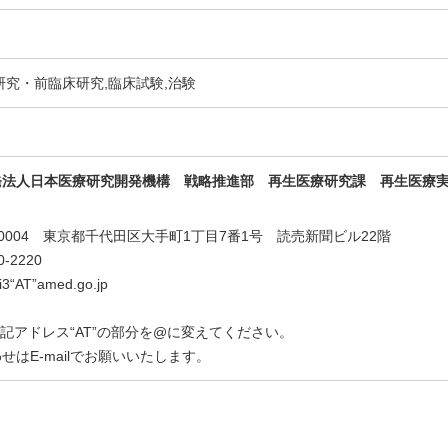
研究・前臨床研究,臨床試験,治験
発法人日本医療研究開発機構 戦略推進部 再生医療研究課
再生医療
0-0004 東京都千代田区大手町1丁目7番1号 読売新聞ビル22階
0-2220
ei3“AT”amed.go.jp
lは上記アドレス“AT”の部分を@に変えてください。
せはE-mailでお願いいたします。