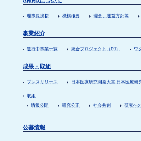
AMEDについて
理事長挨拶
機構概要
理念、運営方針等
事業紹介
進行中事業一覧
統合プロジェクト（PJ）
ワ
成果・取組
プレスリリース
日本医療研究開発大賞 日本医療研
取組
情報公開
研究公正
社会共創
研究への
公募情報