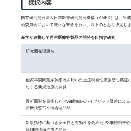
採択内容
国立研究開発法人日本医療研究開発機構（AMED）は、平
価委員会において厳正な審査を行い、以下のとおり決定し
産学が連携して再生医療等製品の開発を目指す研究
研究開発課題名
他家羊膜間葉系幹細胞を用いた重症特発性拡張型心筋症
対する新規治療の開発
透析回避を目指したiPS細胞由来ハイブリッド腎芽による
新世代腎不全治療法開発
新規指標に基づき安全性と有効性を高めたiPS細胞由来心
筋細胞移植治療の開発