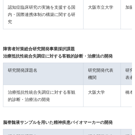
認知症臨床研究の実施を支援する国
大阪市立大学
加藤
内・国際連携体制の構築に関する研
究
障害者対策総合研究開発事業採択課題
治療抵抗性統合失調症に対する客観的診断・治療法の開発
研究開発課題名
研究開発代表
研究
機関
表者
治療抵抗性統合失調症に対する客観
大阪大学
橋本
的診断・治療法の開発
脳脊髄液サンプルを用いた精神疾患バイオマーカーの開発