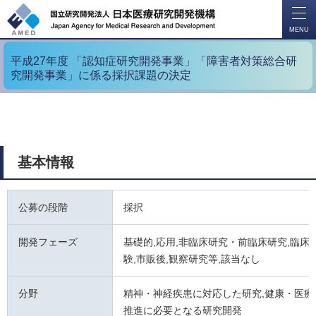
開
く
MENU
平成27年度 「認知症研究開発事業」「障害者対策総合研
究開発事業」に係る採択課題の決定
基本情報
公募の段階
採択
開発フェーズ
基礎的,応用,非臨床研究・前臨床研究,臨床試
験,市販後,観察研究等,該当なし
分野
精神・神経疾患に対応した研究,健康・医療
推進に必要となる研究開発