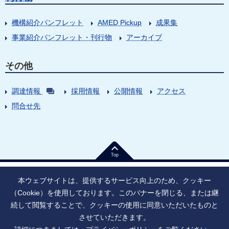
機構紹介パンフレット
AMED Pickup
成果集
事業紹介パンフレット・刊行物
アーカイブ
その他
調達情報
採用情報
公開情報
アクセス
問合せ先
Top
本ウェブサイトは、提供するサービス向上のため、クッキー
（Cookie）を使用しております。このバナーを閉じる、または継
続して閲覧することで、クッキーの使用に同意いただいたものと
法人番号：9010005023796
東京都千代田区大手町1丁目7番1号
させていただきます。
情報公開
寄附のお願い
ご利用上の注意