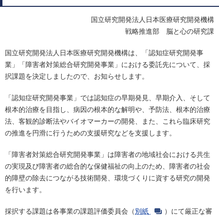
国立研究開発法人日本医療研究開発機構
戦略推進部 脳と心の研究課
国立研究開発法人日本医療研究開発機構は、「認知症研究開発事
業」「障害者対策総合研究開発事業」における委託先について、採
択課題を決定しましたので、お知らせします。
「認知症研究開発事業」では認知症の早期発見、早期介入、そして
根本的治療を目指し、病因の根本的な解明や、予防法、根本的治療
法、客観的診断法やバイオマーカーの開発、また、これら臨床研究
の推進を円滑に行うための支援研究などを支援します。
「障害者対策総合研究開発事業」は障害者の地域社会における共生
の実現及び障害者の総合的な保健福祉の向上のため、障害者の社会
的障壁の除去につながる技術開発、環境づくりに資する研究の開発
を行います。
採択する課題は各事業の課題評価委員会（
別紙
）にて厳正な審