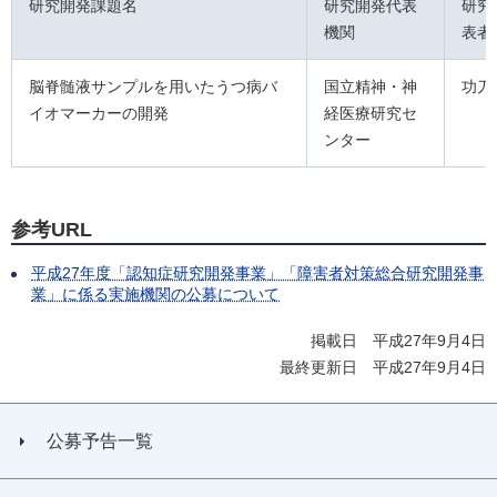
研究開発課題名
研究開発代表
研究
機関
表者
脳脊髄液サンプルを用いたうつ病バ
国立精神・神
功刀
イオマーカーの開発
経医療研究セ
ンター
参考URL
平成27年度「認知症研究開発事業」「障害者対策総合研究開発事
業」に係る実施機関の公募について
掲載日 平成27年9月4日
最終更新日 平成27年9月4日
公募予告一覧