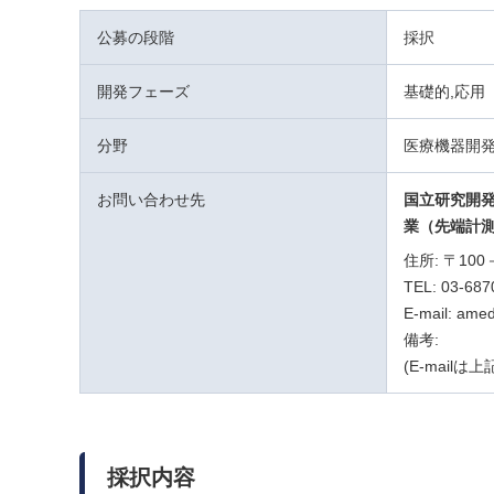
公募の段階
採択
開発フェーズ
基礎的,応用
分野
医療機器開
お問い合わせ先
国立研究開
業（先端計
住所: 〒1
TEL: 03-687
E-mail: ame
備考:
(E-mail
採択内容