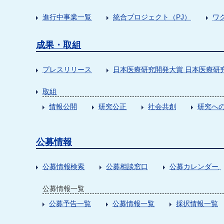
進行中事業一覧
統合プロジェクト（PJ）
ワ
成果・取組
プレスリリース
日本医療研究開発大賞 日本医療研
取組
情報公開
研究公正
社会共創
研究への
公募情報
公募情報検索
公募相談窓口
公募カレンダー
公募情報一覧
公募予告一覧
公募情報一覧
採択情報一覧