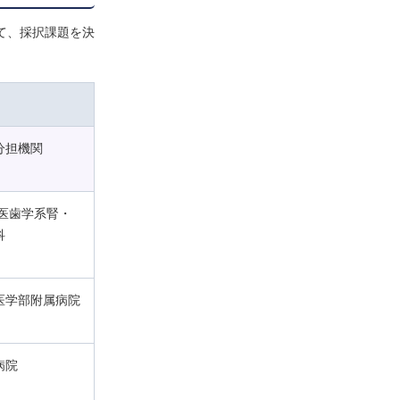
て、採択課題を決
分担機関
 医歯学系腎・
科
医学部附属病院
病院