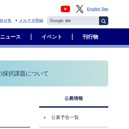
English Site
合せ先
メルマガ登録
ニュース
イベント
刊行物
の採択課題について
公募情報
公募予告一覧