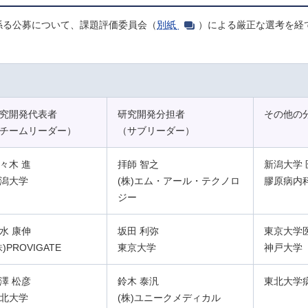
係る公募について、課題評価委員会（
別紙
）による厳正な選考を経
究開発代表者
研究開発分担者
その他の
チームリーダー）
（サブリーダー）
々木 進
拝師 智之
新潟大学
潟大学
(株)エム・アール・テクノロ
膠原病内
ジー
水 康伸
坂田 利弥
東京大学
株)PROVIGATE
東京大学
神戸大学
澤 松彦
鈴木 泰汎
東北大学
北大学
(株)ユニークメディカル