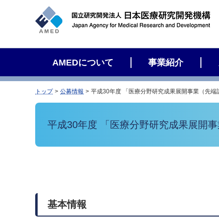
サ
イ
ト
内
検
AMEDについて
事業紹介
索
トップ
公募情報
平成30年度 「医療分野研究成果展開事業（先
平成30年度 「医療分野研究成果展開
基本情報