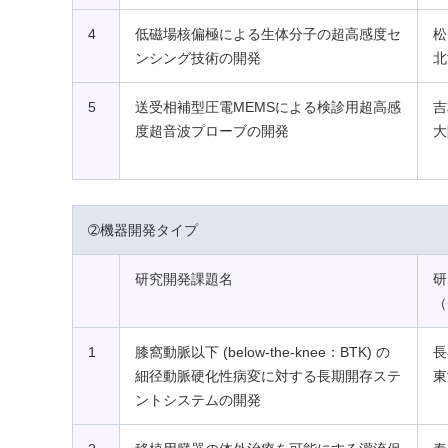
4
低磁場核偏極による生体分子の超高感度セ
松
ンシング技術の開発
北
5
送受相補型圧電MEMSによる検診用超高感
吉
度超音波プローブの開発
大
➁機器開発タイプ
研究開発課題名
研
（
1
膝窩動脈以下 (below-the-knee：BTK) の
長
細径動脈硬化性病変に対する長期開存ステ
東
ントシステムの開発