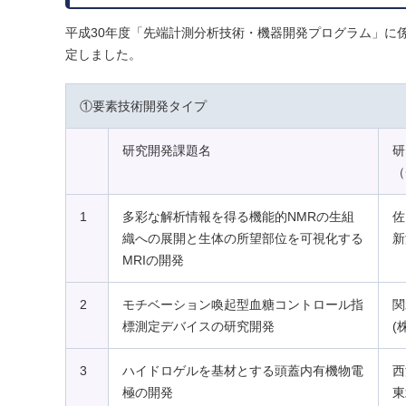
平成30年度「先端計測分析技術・機器開発プログラム」に
定しました。
①要素技術開発タイプ
研究開発課題名
研
（
1
多彩な解析情報を得る機能的NMRの生組
佐
織への展開と生体の所望部位を可視化する
新
MRIの開発
2
モチベーション喚起型血糖コントロール指
関
標測定デバイスの研究開発
(
3
ハイドロゲルを基材とする頭蓋内有機物電
西
極の開発
東