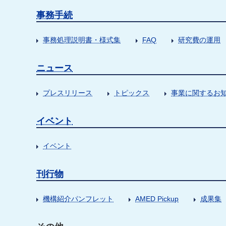
事務手続
事務処理説明書・様式集
FAQ
研究費の運用
ニュース
プレスリリース
トピックス
事業に関するお
イベント
イベント
刊行物
機構紹介パンフレット
AMED Pickup
成果集