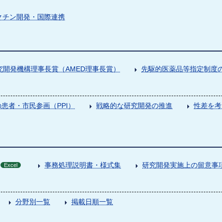
クチン開発・国際連携
究開発機構理事長賞（AMED理事長賞）
先駆的医薬品等指定制度の
患者・市民参画（PPI）
戦略的な研究開発の推進
性差を考
事務処理説明書・様式集
研究開発実施上の留意事
Excel
分野別一覧
掲載日順一覧