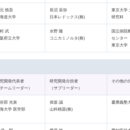
元 慎吾
長沼 辰弥
東京大学 
海道大学
日本レドックス(株)
研究科
村 武
水野 隆
国立病院
阪府立大学
コニカミノルタ(株)
センター
東京大学
究開発代表者
研究開発分担者
その他の
チームリーダー）
（サブリーダー）
谷部 光泉
保坂 誠
慶應義塾
海大学 医学部
山科精器(株)