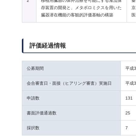
2
移植用臓器の体外治療を可能にする灌流保
秦
存装置の開発と、メタボロミクスを用いた
京
臓器潜在機能の客観的評価基軸の構築
医
評価経過情報
公募期間
平成
会合審査日・面接（ヒアリング審査）実施日
平成
申請数
131
書面評価通過数
25
採択数
7