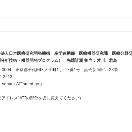
発
発法人日本医療研究開発機構 産学連携部 医療機器研究課
医療分野
測分析技術・機器開発プログラム）
先端計測 担当：才川、君島
00－0004 東京都千代田区大手町1丁目7番1号 読売新聞ビル23階
0-2213
d-sentan"AT"amed.go.jp
は上記アドレス“AT”の部分を@に変えてください)