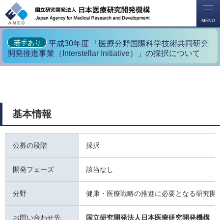
開
く
MENU
若手あり
平成30年度 「医療分野国際科学技術共同研究
開発推進事業（Interstellar Initiative）」の採択について
基本情報
公募の段階
採択
開発フェーズ
該当なし
分野
健康・医療戦略の推進に必要となる研究開
お問い合わせ先
国立研究開発法人日本医療研究開発機構 