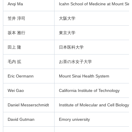
Anqi Ma
Icahn School of Medicine at Mount Sina
笠井 淳司
大阪大学
坂本 雅行
東京大学
田上 隆
日本医科大学
毛内 拡
お茶の水女子大学
Eric Oermann
Mount Sinai Health System
Wei Gao
California Institute of Technology
Daniel Messerschmidt
Institute of Molecular and Cell Biology
David Gutman
Emory university