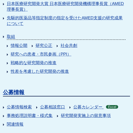
日本医療研究開発大賞 日本医療研究開発機構理事長賞（AMED
理事長賞）
先駆的医薬品等指定制度の指定を受けたAMED支援の研究成果
について
取組
情報公開
研究公正
社会共創
研究への患者・市民参画（PPI）
戦略的な研究開発の推進
性差を考慮した研究開発の推進
公募情報
公募情報検索
公募相談窓口
公募カレンダー
Excel
事務処理説明書・様式集
研究開発実施上の留意事項
関連情報