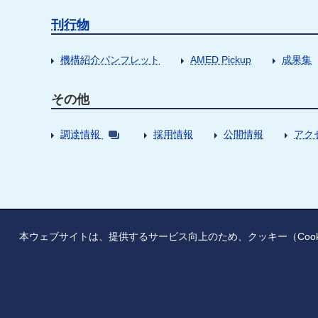
刊行物
機構紹介パンフレット
AMED Pickup
成果集
その他
調達情報
採用情報
公開情報
アク
本ウェブサイトは、提供するサービス向上のため、クッキー（Coo
情報公開
寄附のお願い
ご利用上の注意