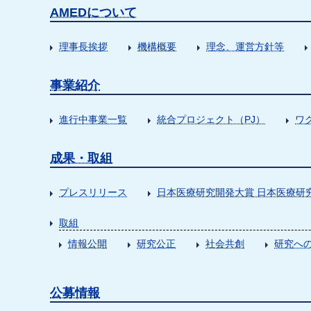
AMEDについて
理事長挨拶
機構概要
理念、運営方針等
事業紹介
進行中事業一覧
統合プロジェクト（PJ）
ワ
成果・取組
プレスリリース
日本医療研究開発大賞 日本医療研
取組
情報公開
研究公正
社会共創
研究への
公募情報