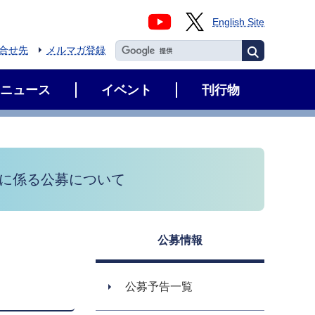
English Site
合せ先
メルマガ登録
ニュース
イベント
刊行物
」に係る公募について
公募情報
公募予告一覧