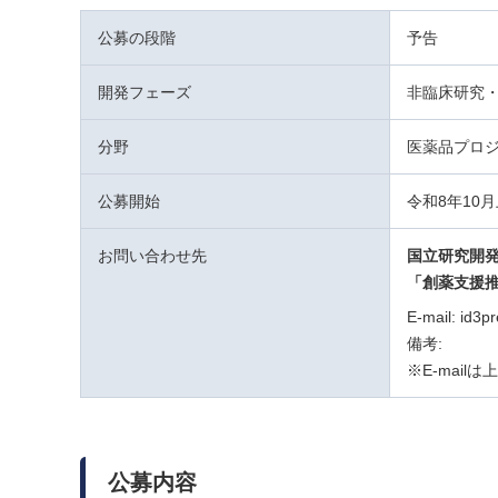
公募の段階
予告
開発フェーズ
非臨床研究・
分野
医薬品プロ
公募開始
令和8年10
お問い合わせ先
国立研究開発
「創薬支援
E-mail: id3p
備考:
※E-mai
公募内容