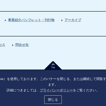
事業紹介パンフレット・刊行物
アーカイブ
セス
問合せ先
Top
kie）を使用しております。このバナーを閉じる、または継続して閲
ます。
詳細につきましては、
プライバシーポリシー
をご覧ください。
法人番号：9010005023796
東京都千代田区大手町1丁目7番1号
ソーシャル・ネットワーキング・サービス運用ポリシー
プライバシーポ
閉じる