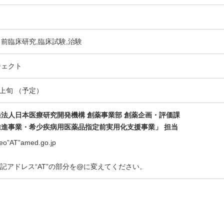
前臨床研究,臨床試験,治験
ジェクト
月上旬 （予定）
法人日本医療研究開発機構 創薬事業部 創薬企画・評価課
推進事業・希少疾病用医薬品指定前実用化支援事業」 担当
reo”AT”amed.go.jp
lは上記アドレス“AT”の部分を@に変えてください。