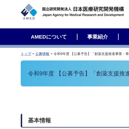
サ
イ
ト
内
検
AMEDについて
事業紹介
索
トップ
公募情報
令和9年度 【公募予告】「創薬支援推進事業・
令和9年度 【公募予告】「創薬支援
基本情報