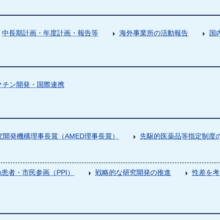
中長期計画・年度計画・報告等
海外事業所の活動報告
国
クチン開発・国際連携
究開発機構理事長賞（AMED理事長賞）
先駆的医薬品等指定制度の
患者・市民参画（PPI）
戦略的な研究開発の推進
性差を考