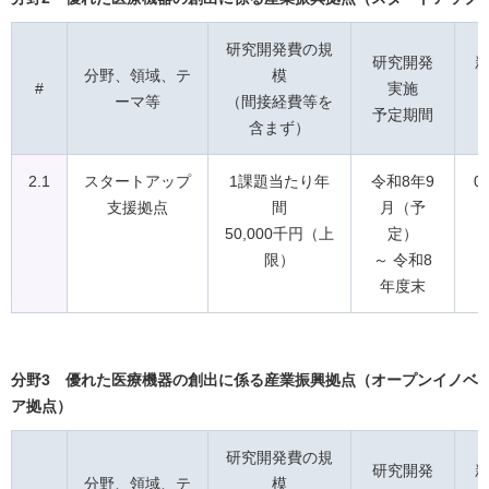
研究開発費の規
研究開発
分野、領域、テ
模
#
実施
ーマ等
（間接経費等を
予定期間
含まず）
2.1
スタートアップ
1課題当たり年
令和8年9
0
支援拠点
間
月（予
50,000千円（上
定）
限）
～ 令和8
年度末
分野3 優れた医療機器の創出に係る産業振興拠点（オープンイノベ
ア拠点）
研究開発費の規
研究開発
分野、領域、テ
模