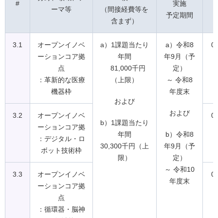
#
実施
ーマ等
（間接経費等を
予定期間
含まず）
3.1
オープンイノベ
a）1課題当たり
a）令和8
0
ーションコア拠
年間
年9月（予
点
81,000千円
定）
：革新的な医療
（上限）
～ 令和8
機器枠
年度末
および
および
3.2
オープンイノベ
0
b）1課題当たり
ーションコア拠
年間
b）令和8
：デジタル・ロ
30,300千円（上
年9月（予
ボット技術枠
限）
定）
～ 令和10
3.3
オープンイノベ
0
年度末
ーションコア拠
点
：循環器・脳神