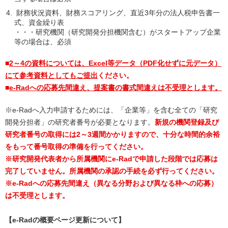
財務状況資料、財務スコアリング、直近3年分の法人税申告書一
式、資金繰り表
・・・研究機関（研究開発分担機関含む）がスタートアップ企業
等の場合は、必須
■
2～4の資料については、Excel等データ（PDF化せずに元データ）
にて参考資料としてもご提出
ください。
■
e-Radへの応募先間違え、提案書の書式間違えは不受理とします。
※e-Radへ入力申請するためには、「企業等」を含む全ての「研究
開発分担者」の研究者番号が必要となります。
新規の機関登録及び
研究者番号の取得には2～3週間かかりますので、十分な時間的余裕
をもって番号取得の準備を行ってください。
※研究開発代表者から所属機関にe-Radで申請した段階では応募は
完了していません。所属機関の承認の手続を必ず行ってください。
※e-Radへの応募先間違え（異なる分野および異なる枠への応募）
は不受理とします。
【e-Radの概要ページ更新について】