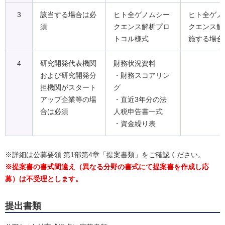
3
該当する場合は必
ヒト全ゲノムシー
ヒト全ゲノ
須
クエンス解析プロ
クエンス解
トコル様式
施する場合
4
研究開発代表機関
財務状況資料
および研究開発分
・財務スコアリン
担機関がスタート
グ
アップ企業等の場
・直近3年分の法
合は必須
人税申告書一式
・資金繰り表
※詳細は公募要領 第1部第4章「提案書類」をご確認ください。
※​提案書の書式間違え（異なる分野の書式にて提案書を作成し応
募）は不受理とします。
提出書類