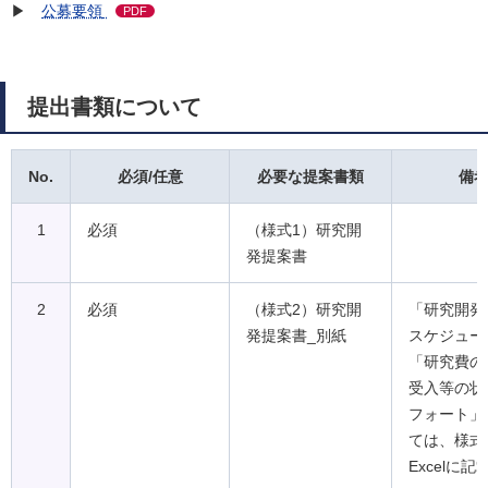
▶
公募要領
PDF
提出書類について
No.
必須/任意
必要な提案書類
備
1
必須
（様式1）研究開
発提案書
2
必須
（様式2）研究開
「研究開発
発提案書_別紙
スケジュー
「研究費の
受入等の状
フォート」
ては、様式
Excelに記