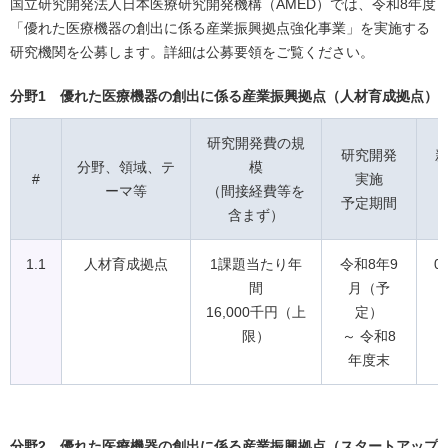
国立研究開発法人日本医療研究開発機構（AMED）では、令和8年度
「優れた医療機器の創出に係る産業振興拠点強化事業」を実施する
研究機関を公募します。詳細は公募要領をご覧ください。
分野1 優れた医療機器の創出に係る産業振興拠点（人材育成拠点）
研究開発費の規
研究開発
分野、領域、テ
模
#
実施
ーマ等
（間接経費等を
予定期間
含まず）
1.1
人材育成拠点
1課題当たり年
令和8年9
0
間
月（予
16,000千円（上
定）
限）
～ 令和8
年度末
分野2 優れた医療機器の創出に係る産業振興拠点（スタートアップ