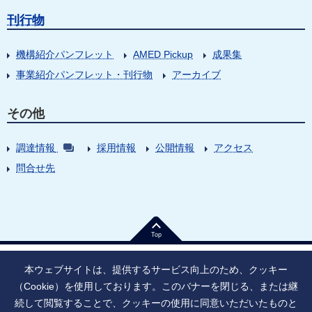
刊行物
機構紹介パンフレット
AMED Pickup
成果集
事業紹介パンフレット・刊行物
アーカイブ
その他
調達情報
採用情報
公開情報
アクセス
問合せ先
Top
本ウェブサイトは、提供するサービス向上のため、クッキー
（Cookie）を使用しております。このバナーを閉じる、または継
続して閲覧することで、クッキーの使用に同意いただいたものと
法人番号：9010005023796
東京都千代田区大手町1丁目7番1号