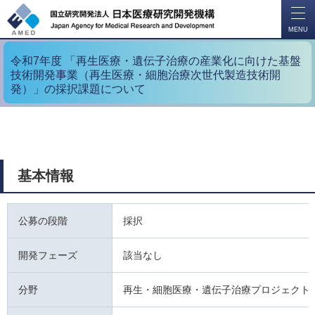
開
く
MENU
令和7年度 「再生医療・遺伝子治療の産業化に向けた基盤
技術開発事業（再生医療・細胞治療次世代製造技術開
発）」の採択課題について
基本情報
公募の段階
採択
開発フェーズ
該当なし
分野
再生・細胞医療・遺伝子治療プロジェクト