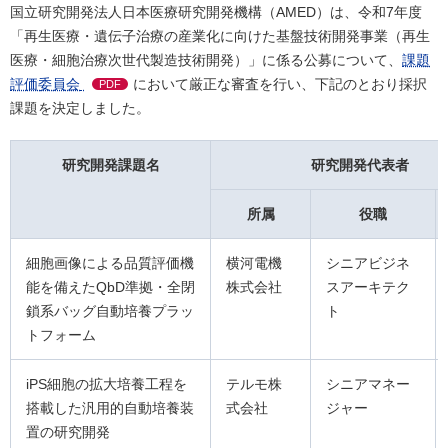
国立研究開発法人日本医療研究開発機構（AMED）は、令和7年度
「再生医療・遺伝子治療の産業化に向けた基盤技術開発事業（再生
医療・細胞治療次世代製造技術開発）」に係る公募について、
課題
評価委員会
において厳正な審査を行い、下記のとおり採択
PDF
課題を決定しました。
研究開発課題名
研究開発代表者
所属
役職
細胞画像による品質評価機
横河電機
シニアビジネ
能を備えたQbD準拠・全閉
株式会社
スアーキテク
鎖系バッグ自動培養プラッ
ト
トフォーム
iPS細胞の拡大培養工程を
テルモ株
シニアマネー
搭載した汎用的自動培養装
式会社
ジャー
置の研究開発