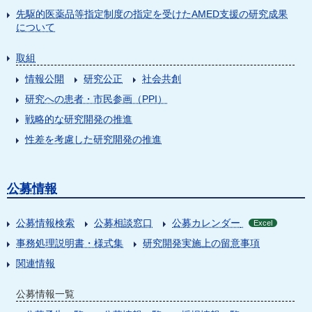
先駆的医薬品等指定制度の指定を受けたAMED支援の研究成果
について
取組
情報公開
研究公正
社会共創
研究への患者・市民参画（PPI）
戦略的な研究開発の推進
性差を考慮した研究開発の推進
公募情報
公募情報検索
公募相談窓口
公募カレンダー
Excel
事務処理説明書・様式集
研究開発実施上の留意事項
関連情報
公募情報一覧