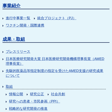
事業紹介
進行中事業一覧
統合プロジェクト（PJ）
ワクチン開発・国際連携
成果・取組
プレスリリース
日本医療研究開発大賞 日本医療研究開発機構理事長賞（AMED
理事長賞）
先駆的医薬品等指定制度の指定を受けたAMED支援の研究成果
について
取組
情報公開
研究公正
社会共創
研究への患者・市民参画（PPI）
戦略的な研究開発の推進