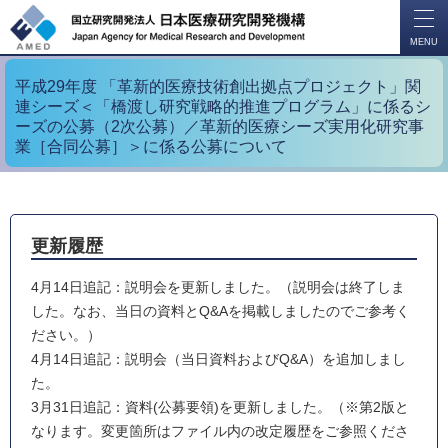
開
く
MENU
平成29年度 「革新的医療技術創出拠点プロジェクト」関
連シーズ＜「橋渡し研究戦略的推進プログラム」に係るシ
ーズの公募（2次公募）／革新的医療シーズ実用化研究事
業［合同公募］＞に係る公募について
更新履歴
4月14日追記：説明会を更新しました。（説明会は終了しま
した。なお、当日の資料とQ&Aを掲載しましたのでご参考く
ださい。）
4月14日追記：説明会（当日資料およびQ&A）を追加しまし
た。
3月31日追記：資料(公募要領)を更新しました。（※第2版と
なります。変更箇所はファイル内の改定履歴をご参照くださ