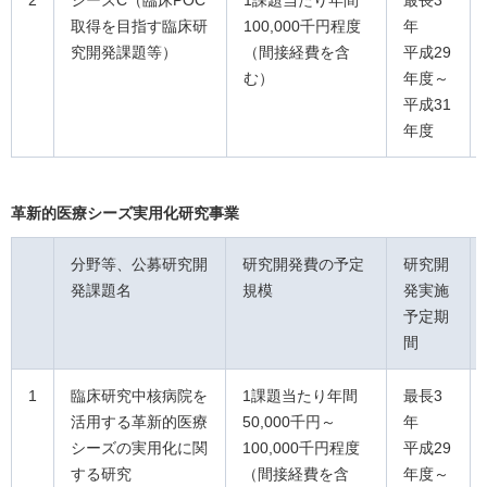
2
シーズC（臨床POC
1課題当たり年間
最長3
取得を目指す臨床研
100,000千円程度
年
究開発課題等）
（間接経費を含
平成29
む）
年度～
平成31
年度
革新的医療シーズ実用化研究事業
分野等、公募研究開
研究開発費の予定
研究開
発課題名
規模
発実施
予定期
間
1
臨床研究中核病院を
1課題当たり年間
最長3
活用する革新的医療
50,000千円～
年
シーズの実用化に関
100,000千円程度
平成29
する研究
（間接経費を含
年度～