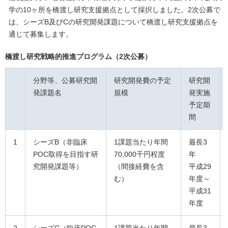
学の10ヶ所を橋渡し研究支援拠点として採択しました。2次公募で
は、シーズB及びCの研究開発課題について橋渡し研究支援拠点を
通じて募集します。
橋渡し研究戦略的推進プログラム（2次公募）
分野等、公募研究開
研究開発費の予定
研究開
発課題名
規模
発実施
予定期
間
1
シーズB（非臨床
1課題当たり年間
最長3
POC取得を目指す研
70,000千円程度
年
究開発課題等）
（間接経費を含
平成29
む）
年度～
平成31
年度