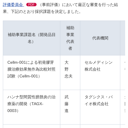
評価委員会
（事前評価）において厳正な審査を行った結
PDF
果、下記のとおり採択課題を決定しました。
補助
補助事業課題名（開発品目
事業
代表機関
名）
代表
者
Cellm-001による初発膠芽
大
セルメディシン
腫治療効果無作為比較対照
野
株式会社
試験（Cellm-001）
忠夫
ハンナ型間質性膀胱炎の治
武
タグシクス・バ
療薬の開発（TAGX-
藤
イオ株式会社
0003）
進