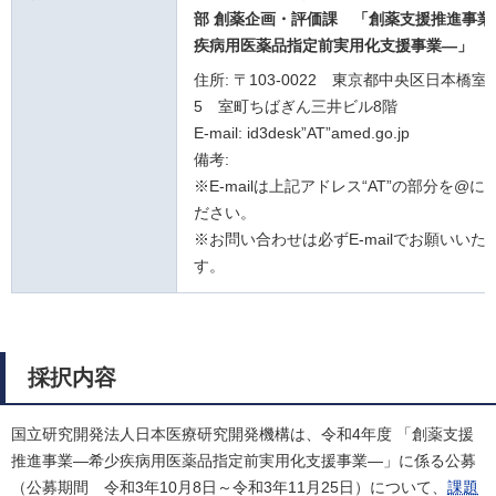
部 創薬企画・評価課
「創薬支援推進事業
疾病用医薬品指定前実用化支援事業―」
住所: 〒103-0022 東京都中央区日本橋室町
5 室町ちばぎん三井ビル8階
E-mail: id3desk”AT”amed.go.jp
備考:
※E-mailは上記アドレス“AT”の部分を@
ださい。
※お問い合わせは必ずE-mailでお願いいた
す。
採択内容
国立研究開発法人日本医療研究開発機構は、令和4年度 「創薬支援
推進事業―希少疾病用医薬品指定前実用化支援事業―」に係る公募
（公募期間 令和3年10月8日～令和3年11月25日）について、
課題