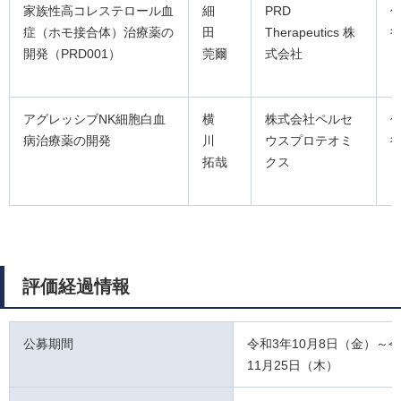
家族性高コレステロール血
細
PRD
症（ホモ接合体）治療薬の
田
Therapeutics 株
開発（PRD001）
莞爾
式会社
アグレッシブNK細胞白血
横
株式会社ペルセ
病治療薬の開発
川
ウスプロテオミ
拓哉
クス
評価経過情報
公募期間
令和3年10月8日（金）～令
11月25日（木）