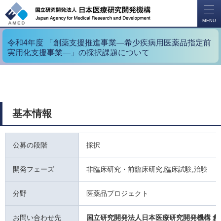
開
く
MENU
令和4年度 「創薬支援推進事業―希少疾病用医薬品指定前
実用化支援事業―」の採択課題について
基本情報
公募の段階
採択
開発フェーズ
非臨床研究・前臨床研究,臨床試験,治験
分野
医薬品プロジェクト
お問い合わせ先
国立研究開発法人日本医療研究開発機構 創