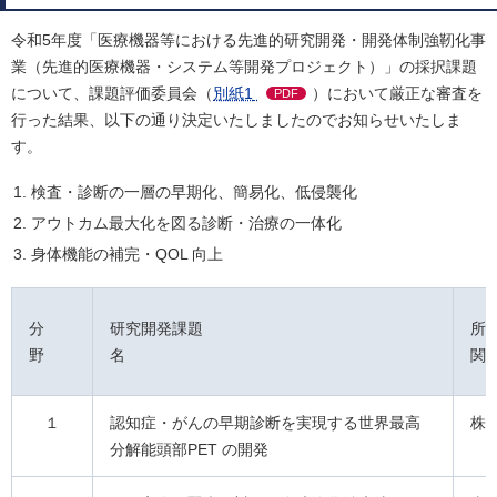
令和5年度「医療機器等における先進的研究開発・開発体制強靭化事
業（先進的医療機器・システム等開発プロジェクト）」の採択課題
について、課題評価委員会（
別紙1
）において厳正な審査を
PDF
行った結果、以下の通り決定いたしましたのでお知らせいたしま
す。
検査・診断の一層の早期化、簡易化、低侵襲化
アウトカム最大化を図る診断・治療の一体化
身体機能の補完・QOL 向上
分
研究開発課題
所
野
名
１
認知症・がんの早期診断を実現する世界最高
株
分解能頭部PET の開発