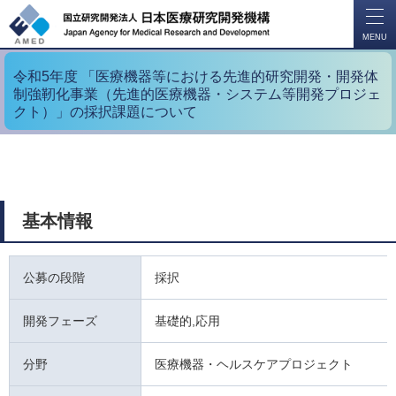
開
く
MENU
令和5年度 「医療機器等における先進的研究開発・開発体
制強靭化事業（先進的医療機器・システム等開発プロジェ
クト）」の採択課題について
基本情報
公募の段階
採択
開発フェーズ
基礎的,応用
分野
医療機器・ヘルスケアプロジェクト