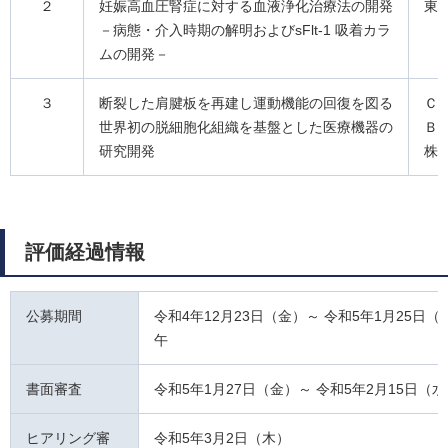
２
妊娠高血圧腎症に対する血液浄化治療法の開発
東
－病態・介入時期の解明およびsFlt-1 吸着カラ
ムの開発－
３
断裂した肩腱板を再建し運動機能の回復を図る
Ｃ
世界初の脱細胞化組織を基盤とした医療機器の
Ｂ
研究開発
株
評価経過情報
公募期間
令和4年12月23日（金）～ 令和5年1月25日（
午
書面審査
令和5年1月27日（金）～ 令和5年2月15日（
ヒアリング審
令和5年3月2日（木）