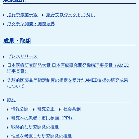
進行中事業一覧
統合プロジェクト（PJ）
ワクチン開発・国際連携
成果・取組
プレスリリース
日本医療研究開発大賞 日本医療研究開発機構理事長賞（AMED
理事長賞）
先駆的医薬品等指定制度の指定を受けたAMED支援の研究成果
について
取組
情報公開
研究公正
社会共創
研究への患者・市民参画（PPI）
戦略的な研究開発の推進
性差を考慮した研究開発の推進