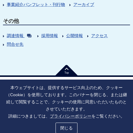
事業紹介パンフレット・刊行物
アーカイブ
その他
調達情報
採用情報
公開情報
アクセス
問合せ先
Top
本ウェブサイトは、提供するサービス向上のため、クッキー
（Cookie）を使用しております。このバナーを閉じる、または継
続して閲覧することで、クッキーの使用に同意いただいたものと
法人番号：9010005023796
東京都千代田区大手町1丁目7番1号
させていただきます。
情報公開
寄附のお願い
ご利用上の注意
詳細につきましては、
プライバシーポリシー
をご覧ください。
ソーシャル・ネットワーキング・サービス運用ポリシー
プライバシーポリシー
アクセシビリティ
サイトマップ
閉じる