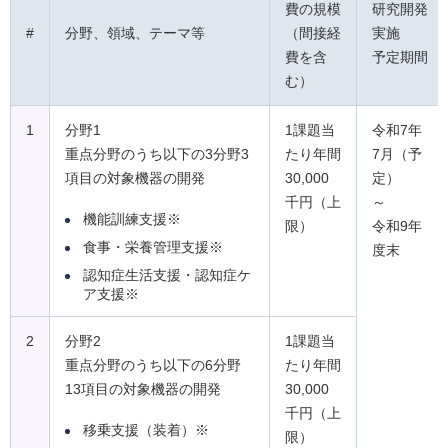
費の規模
研究開発
#
分野、領域、テーマ等
（間接経
実施
費を含
予定期間
む）
1
分野1
1課題当
令和7年
重点分野のうち以下の3分野3
たり年間
7月（予
項目の対象機器の開発
30,000
定）
千円（上
～
機能訓練支援※
限）
令和9年
食事・栄養管理支援※
度末
認知症生活支援・認知症ケ
ア支援※
2
分野2
1課題当
重点分野のうち以下の6分野
たり年間
13項目の対象機器の開発
30,000
千円（上
移乗支援（装着）※
限）