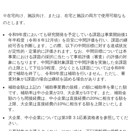
※在宅向け、施設向け、または、在宅と施設の両方で使用可能なも
のとします。
令和9年度においても研究開発を予定している課題は事業開始後1
年半程度（令和８年12月頃）を目安に中間評価を行い、課題の継
続可否を判断します。この際、以下の中間目標に対する達成状況
が定性的・定量的に評価されます。なお、中間目標については本
事業における課題の採択に当たって事前評価（審査）の評価の対
象にもなります。中間評価対象課題で中間評価を実施した全課題
の上限として下位1/3程度、少なくとも1課題については令和8年
度で補助を終了し、令和9年度は補助を行いません。ただし、審
査対象が1課題の場合は継続を認める場合があります。
補助金額は上記の「補助事業費の規模」の額に補助率を乗じた額
です。補助率は中小企業が2/3、大企業が1/3です。また、補助金
額のうち間接経費は、中小企業は直接経費の20%に相当する額を
上限、大企業は直接経費の10%に相当する額を上限といたしま
す。
大企業、中小企業については第3章 3.1応募資格者を参照してくだ
さい。