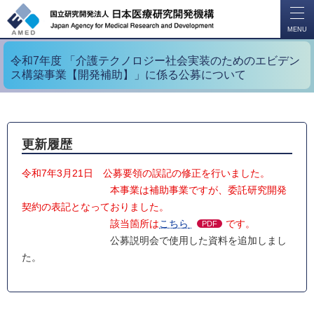
開
く
MENU
令和7年度 「介護テクノロジー社会実装のためのエビデン
ス構築事業【開発補助】」に係る公募について
更新履歴
令和7年3月21日 公募要領の誤記の修正を行いました。
本事業は補助事業ですが、委託研究開発
契約の表記となっておりました。
該当箇所は
こちら
です。
PDF
公募説明会で使用した資料を追加しまし
た。