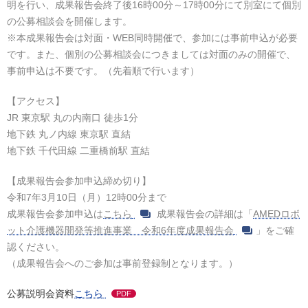
明を行い、成果報告会終了後16時00分～17時00分にて別室にて個別
の公募相談会を開催します。
※本成果報告会は対面・WEB同時開催で、参加には事前申込が必要
です。また、個別の公募相談会につきましては対面のみの開催で、
事前申込は不要です。（先着順で行います）
【アクセス】
JR 東京駅 丸の内南口 徒歩1分
地下鉄 丸ノ内線 東京駅 直結
地下鉄 千代田線 二重橋前駅 直結
【成果報告会参加申込締め切り】
令和7年3月10日（月）12時00分まで
成果報告会参加申込は
こちら
成果報告会の詳細は「
AMEDロボ
ット介護機器開発等推進事業 令和6年度成果報告会
」をご確
認ください。
（成果報告会へのご参加は事前登録制となります。）
公募説明会資料
こちら
PDF