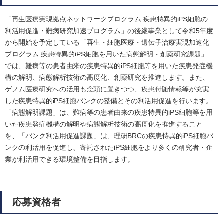
「再生医療実現拠点ネットワークプログラム 疾患特異的iPS細胞の
利活用促進・難病研究加速プログラム」の後継事業として令和5年度
から開始を予定している「再生・細胞医療・遺伝子治療実現加速化
プログラム 疾患特異的iPS細胞を用いた病態解明・創薬研究課題」
では、難病等の患者由来の疾患特異的iPS細胞等を用いた疾患発症機
構の解明、病態解析技術の高度化、創薬研究を推進します。また、
ゲノム医療研究への活用も念頭に置きつつ、疾患付随情報等が充実
した疾患特異的iPS細胞バンクの整備とその利活用促進を行います。
「病態解明課題」は、難病等の患者由来の疾患特異的iPS細胞等を用
いた疾患発症機構の解明や病態解析技術の高度化を推進すること
を、「バンク利活用促進課題」は、理研BRCの疾患特異的iPS細胞バ
ンクの利活用を促進し、寄託されたiPS細胞をより多くの研究者・企
業が利活用できる環境整備を目指します。
応募資格者