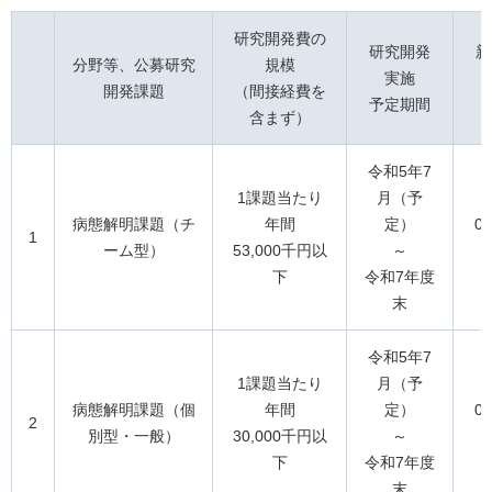
研究開発費の
研究開発
新
分野等、公募研究
規模
実施
開発課題
（間接経費を
予定期間
含まず）
令和5年7
1課題当たり
月（予
病態解明課題（チ
年間
定）
0
1
ーム型）
53,000千円以
～
下
令和7年度
末
令和5年7
1課題当たり
月（予
病態解明課題（個
年間
定）
0
2
別型・一般）
30,000千円以
～
下
令和7年度
末