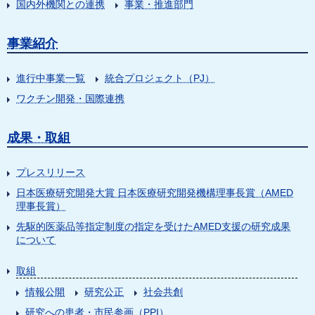
国内外機関との連携
事業・推進部門
事業紹介
進行中事業一覧
統合プロジェクト（PJ）
ワクチン開発・国際連携
成果・取組
プレスリリース
日本医療研究開発大賞 日本医療研究開発機構理事長賞（AMED
理事長賞）
先駆的医薬品等指定制度の指定を受けたAMED支援の研究成果
について
取組
情報公開
研究公正
社会共創
研究への患者・市民参画（PPI）