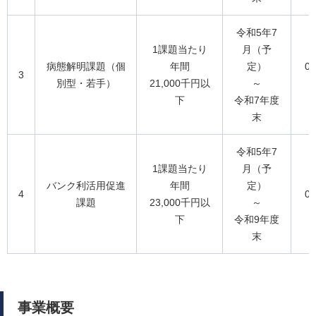
令和5年7
1課題当たり
月（予
病態解明課題（個
年間
定）
0
3
別型・若手）
21,000千円以
～
下
令和7年度
末
令和5年7
1課題当たり
月（予
バンク利活用促進
年間
定）
4
0
課題
23,000千円以
～
下
令和9年度
末
事業概要