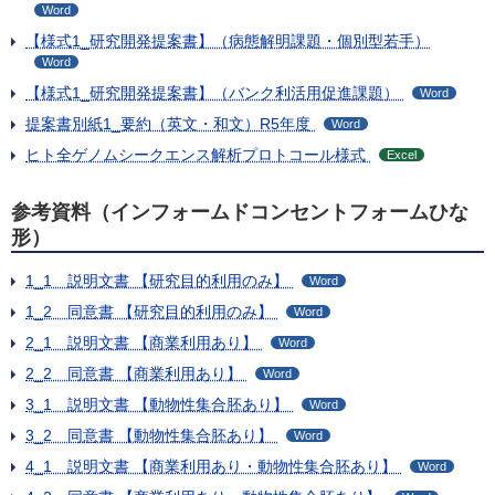
Word
【様式1_研究開発提案書】（病態解明課題・個別型若手）
Word
【様式1_研究開発提案書】（バンク利活用促進課題）
Word
提案書別紙1_要約（英文・和文）R5年度
Word
ヒト全ゲノムシークエンス解析プロトコール様式
Excel
参考資料（インフォームドコンセントフォームひな
形）
1_1 説明文書 【研究目的利用のみ】
Word
1_2 同意書 【研究目的利用のみ】
Word
2_1 説明文書 【商業利用あり】
Word
2_2 同意書 【商業利用あり】
Word
3_1 説明文書 【動物性集合胚あり】
Word
3_2 同意書 【動物性集合胚あり】
Word
4_1 説明文書 【商業利用あり・動物性集合胚あり】
Word