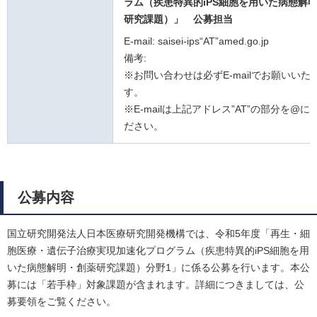
ラム（疾患特異的iPS細胞を用いた病態解
研究課題）」
公募担当
E-mail: saisei-ips“AT”amed.go.jp
備考:
※お問い合わせは必ずE-mailでお願いいた
す。
※E-mailは上記アドレス”AT”の部分を@
ださい。
公募内容
国立研究開発法人日本医療研究開発機構では、令和5年度「再生・細
胞医療・遺伝子治療実現加速化プログラム（疾患特異的iPS細胞を用
いた病態解明・創薬研究課題）分野1」に係る公募を行います。本公
募には「若手枠」対象課題が含まれます。詳細につきましては、公
募要領をご覧ください。