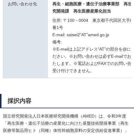
お問い合わせ先
再生・細胞医療・遺伝子治療事業部 再生
究開発課
再生医療産業化担当
住所: 〒100－0004 東京都千代田区大手町
番1号
E-mail: saisei2“AT”amed.go.jp
備考:
※E-mailは上記アドレス“AT”の部分を@
ださい。※お問い合わせは必ずE-mailでお
たします。※電話およびFAXでのお問い合
受け付けできません。
採択内容
国立研究開発法人日本医療研究開発機構（AMED）は、令和3年度
「再生医療・遺伝子治療の産業化に向けた基盤技術開発事業（再生
医療等製品用ヒト（同種）体性幹細胞原料の安定供給促進事業）」