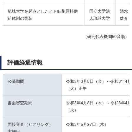
琉球大学を起点としたヒト細胞原料供
国立大学法
清水
給体制の実装
人琉球大学
雄介
（研究代表機関50音順）
評価経過情報
公募期間
令和3年3月5日（金）～令和3年4月
（火）正午
書面審査期間
令和3年4月8日（木）～令和3年4月
（火）
面接審査（ヒアリング）
令和3年5月27日（木）
実施日