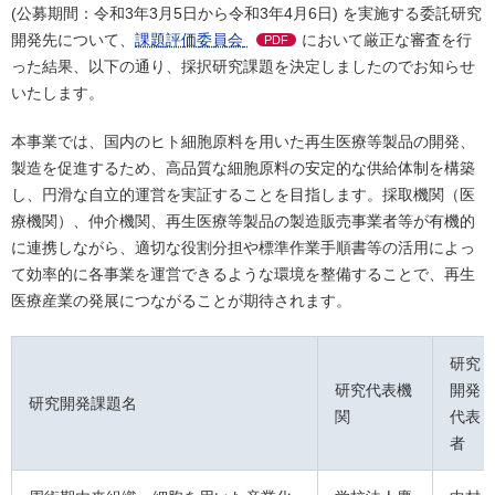
(公募期間：令和3年3月5日から令和3年4月6日) を実施する委託研究
開発先について、
課題評価委員会
において厳正な審査を行
PDF
った結果、以下の通り、採択研究課題を決定しましたのでお知らせ
いたします。
本事業では、国内のヒト細胞原料を用いた再生医療等製品の開発、
製造を促進するため、高品質な細胞原料の安定的な供給体制を構築
し、円滑な自立的運営を実証することを目指します。採取機関（医
療機関）、仲介機関、再生医療等製品の製造販売事業者等が有機的
に連携しながら、適切な役割分担や標準作業手順書等の活用によっ
て効率的に各事業を運営できるような環境を整備することで、再生
医療産業の発展につながることが期待されます。
研究
研究代表機
開発
研究開発課題名
関
代表
者