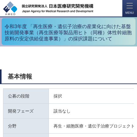
開
く
MENU
令和3年度 「再生医療・遺伝子治療の産業化に向けた基盤
技術開発事業（再生医療等製品用ヒト（同種）体性幹細胞
原料の安定供給促進事業）」の採択課題について
基本情報
公募の段階
採択
開発フェーズ
該当なし
分野
再生・細胞医療・遺伝子治療プロジェクト