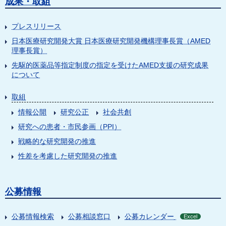
成果・取組
プレスリリース
日本医療研究開発大賞 日本医療研究開発機構理事長賞（AMED
理事長賞）
先駆的医薬品等指定制度の指定を受けたAMED支援の研究成果
について
取組
情報公開
研究公正
社会共創
研究への患者・市民参画（PPI）
戦略的な研究開発の推進
性差を考慮した研究開発の推進
公募情報
公募情報検索
公募相談窓口
公募カレンダー
Excel