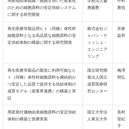
周術期由来組織・細胞を用いた産業化
学校法人慶
中村
のための細胞原料の安定供給システム
應義塾
雅也
に関する研究開発
再生医療等製品用ヒト（同種）体性幹
株式会社ジ
井家
細胞原料となる高品質な細胞原料の安
ャパン・テ
益和
定供給体制の構築に関する研究開発
ィッシュ・
エンジニア
リング
再生医療等製品の製造に利用可能なヒ
国立研究開
梅澤
ト（同種）体性幹細胞原料を継続的か
発法人国立
明弘
つ安定した品質で提供する供給体制の
成育医療研
成育モデル（産業界連携）の構築と実
究センター
証
周産期付属物由来細胞原料の安定供給
国立大学法
長村
体制の構築と医療実装
人東京大学
登紀
子