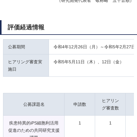
（研究開発代表者 敬称略 五十音順）
評価経過情報
公募期間
令和4年12月26日（月）～令和5年2月27
ヒアリング審査実
令和5年5月11日（木）、12日（金）
施日
ヒアリン
公募課題名
申請数
グ審査数
疾患特異的iPS細胞利活用
1
1
促進のための共同研究支援