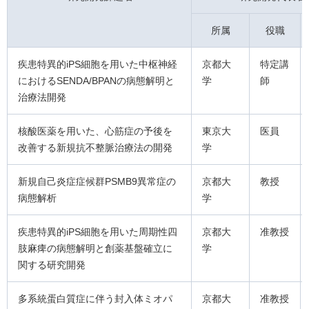
所属
役職
疾患特異的iPS細胞を用いた中枢神経
京都大
特定講
におけるSENDA/BPANの病態解明と
学
師
治療法開発
核酸医薬を用いた、心筋症の予後を
東京大
医員
改善する新規抗不整脈治療法の開発
学
新規自己炎症症候群PSMB9異常症の
京都大
教授
病態解析
学
疾患特異的iPS細胞を用いた周期性四
京都大
准教授
肢麻痺の病態解明と創薬基盤確立に
学
関する研究開発
多系統蛋白質症に伴う封入体ミオパ
京都大
准教授