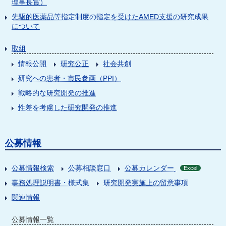
理事長賞）
先駆的医薬品等指定制度の指定を受けたAMED支援の研究成果
について
取組
情報公開
研究公正
社会共創
研究への患者・市民参画（PPI）
戦略的な研究開発の推進
性差を考慮した研究開発の推進
公募情報
公募情報検索
公募相談窓口
公募カレンダー
Excel
事務処理説明書・様式集
研究開発実施上の留意事項
関連情報
公募情報一覧