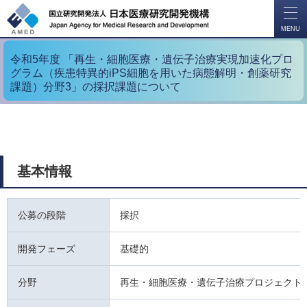
開
く
MENU
令和5年度 「再生・細胞医療・遺伝子治療実現加速化プロ
グラム（疾患特異的iPS細胞を用いた病態解明・創薬研究
課題）分野3」の採択課題について
基本情報
公募の段階
採択
開発フェーズ
基礎的
分野
再生・細胞医療・遺伝子治療プロジェクト