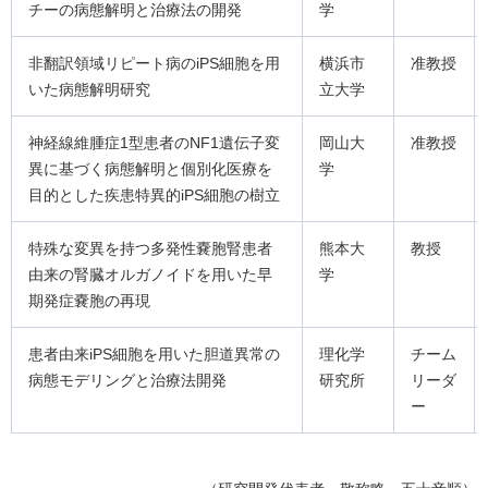
チーの病態解明と治療法の開発
学
非翻訳領域リピート病のiPS細胞を用
横浜市
准教授
いた病態解明研究
立大学
神経線維腫症1型患者のNF1遺伝子変
岡山大
准教授
異に基づく病態解明と個別化医療を
学
目的とした疾患特異的iPS細胞の樹立
特殊な変異を持つ多発性嚢胞腎患者
熊本大
教授
由来の腎臓オルガノイドを用いた早
学
期発症嚢胞の再現
患者由来iPS細胞を用いた胆道異常の
理化学
チーム
病態モデリングと治療法開発
研究所
リーダ
ー