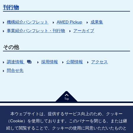
刊行物
機構紹介パンフレット
AMED Pickup
成果集
事業紹介パンフレット・刊行物
アーカイブ
その他
調達情報
採用情報
公開情報
アクセス
問合せ先
Top
本ウェブサイトは、提供するサービス向上のため、クッキー
（Cookie）を使用しております。このバナーを閉じる、または継
続して閲覧することで、クッキーの使用に同意いただいたものと
法人番号：9010005023796
東京都千代田区大手町1丁目7番1号