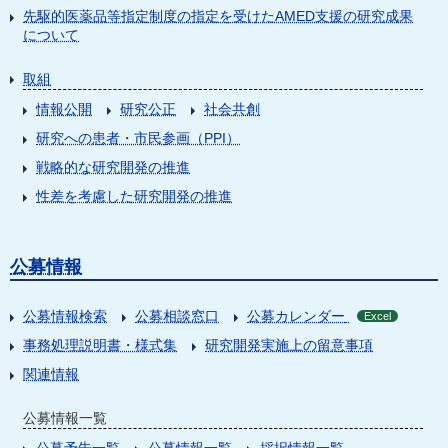
先駆的医薬品等指定制度の指定を受けたAMED支援の研究成果
について
取組
情報公開
研究公正
社会共創
研究への患者・市民参画（PPI）
戦略的な研究開発の推進
性差を考慮した研究開発の推進
公募情報
公募情報検索
公募相談窓口
公募カレンダー
Excel
事務処理説明書・様式集
研究開発実施上の留意事項
関連情報
公募情報一覧