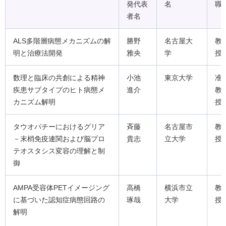
発代表
名
職
者名
ALS多階層病態メカニズムの解
勝野
名古屋大
教
明と治療法開発
雅央
学
授
数理と臨床の共創による精神
小池
東京大学
准
疾患サブタイプのヒト病態メ
進介
教
カニズム解明
授
タウオパチーにおけるグリア
斉藤
名古屋市
教
－末梢免疫連関および脳プロ
貴志
立大学
授
テオスタシス変容の理解と制
御
AMPA受容体PETイメージング
高橋
横浜市立
教
に基づいた認知症病態回路の
琢哉
大学
授
解明