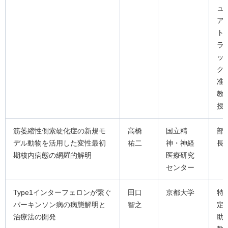
ュ
ア
ト
ラ
ッ
ク
准
教
授
筋萎縮性側索硬化症の新規モ
高橋
国立精
部
デル動物を活用した変性最初
祐二
神・神経
長
期核内病態の網羅的解明
医療研究
センター
Type1インターフェロンが繋ぐ
田口
京都大学
特
パーキンソン病の病態解明と
智之
定
治療法の開発
助