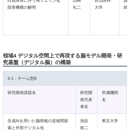
白質障害に伴う再ミエリン化
山崎
自治医科
講
阻害機構の解明
礼二
大学
師
領域4 デジタル空間上で再現する脳モデル開発・研
究基盤（デジタル脳）の構築
4-1：チーム型B
研究開発課題名
研究開
所属機関
発代表
名
者名
生成AIを用いた脳情報の逆相関探
池谷
東京大学
索と外部デジタル化
裕二