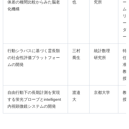
体差の種間比較からみた脳老
也
究所
ー
化機構
ム
リ
ー
ダ
ー
行動シラバスに基づく霊長類
三村
統計数理
特
の社会性評価プラットフォー
喬生
研究所
任
ムの開発
准
教
授
自由行動下の長期計測を実現
渡邉
京都大学
教
する蛍光プローブとintelligent
大
授
内視顕微鏡システムの開発