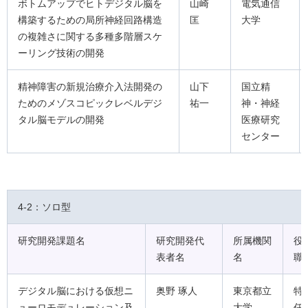
ボトムアップでヒトデジタル脳を
山崎
電気通信
構築するための局所神経回路構造
匡
大学
の複雑さに関する多種多階層スケ
ーリング技術の開発
精神障害の新規治療介入法開発の
山下
国立精
ためのメゾスコピックレベルデジ
祐一
神・神経
タル脳モデルの開発
医療研究
センター
4-2：ソロ型
研究開発課題名
研究開発代
所属機関
役
表者名
名
職
デジタル脳における仮想ニ
奥野 琢人
東京都立
特
ューロモデュレーション及
大学
任