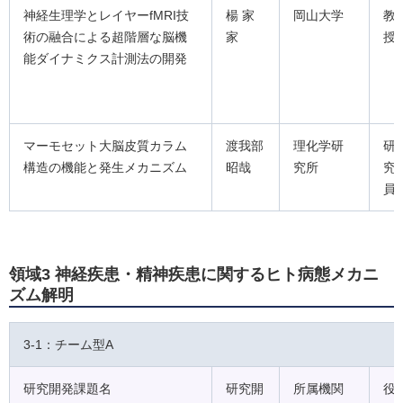
神経生理学とレイヤーfMRI技
楊 家
岡山大学
教
術の融合による超階層な脳機
家
授
能ダイナミクス計測法の開発
マーモセット大脳皮質カラム
渡我部
理化学研
研
構造の機能と発生メカニズム
昭哉
究所
究
員
領域3 神経疾患・精神疾患に関するヒト病態メカニ
ズム解明
3-1：チーム型A
研究開発課題名
研究開
所属機関
役