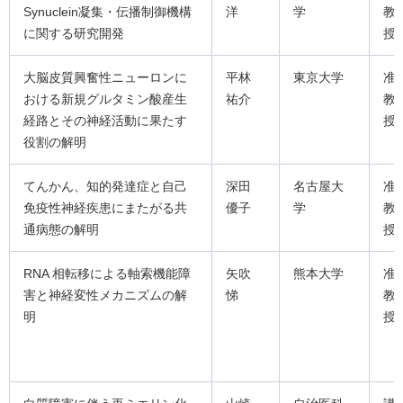
Synuclein凝集・伝播制御機構
洋
学
教
に関する研究開発
授
大脳皮質興奮性ニューロンに
平林
東京大学
准
おける新規グルタミン酸産生
祐介
教
経路とその神経活動に果たす
授
役割の解明
てんかん、知的発達症と自己
深田
名古屋大
准
免疫性神経疾患にまたがる共
優子
学
教
通病態の解明
授
RNA 相転移による軸索機能障
矢吹
熊本大学
准
害と神経変性メカニズムの解
悌
教
明
授