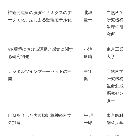
神経発達症の脳ダイナミクスのデ
北城
自然科学
ータ同化手法による数理モデル化
圭一
研究機構
生理学研
究所
VR環境における運動と感覚に関す
小池
東京工業
る研究開発
康晴
大学
デジタルツインマーモセットの開
中江
自然科学
発
健
研究機構
生命創成
探究セン
ター
LLMを介した大規模計算神経科学
平 理
東京医科
の加速
一郎
歯科大学