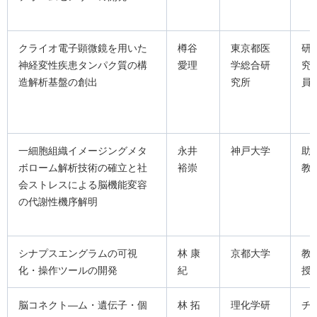
クライオ電子顕微鏡を用いた
樽谷
東京都医
研
神経変性疾患タンパク質の構
愛理
学総合研
究
造解析基盤の創出
究所
員
一細胞組織イメージングメタ
永井
神戸大学
助
ボローム解析技術の確立と社
裕崇
教
会ストレスによる脳機能変容
の代謝性機序解明
シナプスエングラムの可視
林 康
京都大学
教
化・操作ツールの開発
紀
授
脳コネクト―ム・遺伝子・個
林 拓
理化学研
チ