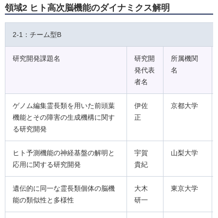
領域2 ヒト高次脳機能のダイナミクス解明
2-1：チーム型B
研究開発課題名
研究開
所属機関
発代表
名
者名
ゲノム編集霊長類を用いた前頭葉
伊佐
京都大学
機能とその障害の生成機構に関す
正
る研究開発
ヒト予測機能の神経基盤の解明と
宇賀
山梨大学
応用に関する研究開発
貴紀
遺伝的に同一な霊長類個体の脳機
大木
東京大学
能の類似性と多様性
研一