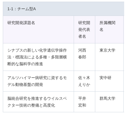
1-1：チーム型A
研究開発課題名
研究開
所属機関
発代表
名
者名
シナプスの新しい化学遺伝学操作
河西
東京大学
法・標識法による多種・多階層横
春郎
断的な脳科学の推進
アルツハイマー病研究に資するモ
佐々木
実中研
デル動物基盤の開発
えりか
脳統合研究を推進するウイルスベ
平井
群馬大学
クター技術の整備と高度化
宏和