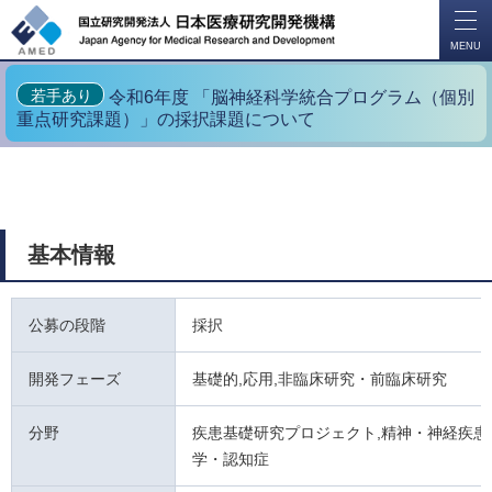
開
く
MENU
若手あり
令和6年度 「脳神経科学統合プログラム（個別
重点研究課題）」の採択課題について
基本情報
公募の段階
採択
開発フェーズ
基礎的,応用,非臨床研究・前臨床研究
分野
疾患基礎研究プロジェクト,精神・神経疾患
学・認知症