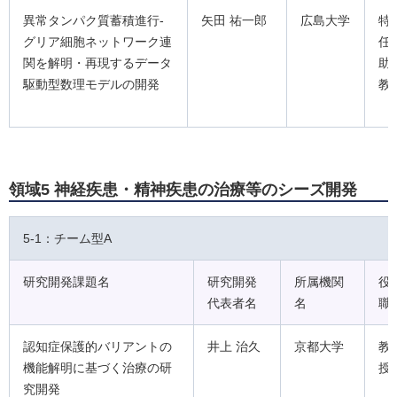
異常タンパク質蓄積進行-
矢田 祐一郎
広島大学
特
グリア細胞ネットワーク連
任
関を解明・再現するデータ
助
駆動型数理モデルの開発
教
領域5 神経疾患・精神疾患の治療等のシーズ開発
5-1：チーム型A
研究開発課題名
研究開発
所属機関
役
代表者名
名
職
認知症保護的バリアントの
井上 治久
京都大学
教
機能解明に基づく治療の研
授
究開発