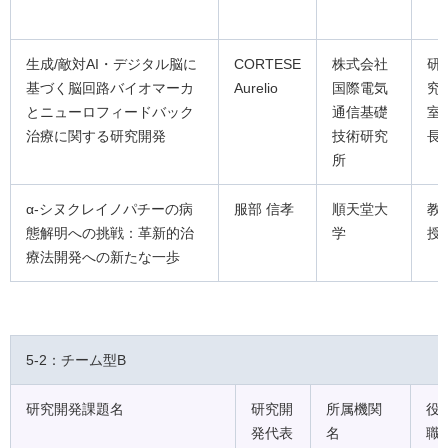
生成/敵対AI・デジタル脳に
CORTESE
株式会社
研
基づく脳回路バイオマーカ
Aurelio
国際電気
究
とニューロフィードバック
通信基礎
室
治療に関する研究開発
技術研究
長
所
α-シヌクレイノパチーの病
服部 信孝
順天堂大
教
態解明への挑戦：革新的治
学
授
療法開発への新たな一歩
5-2：チーム型B
研究開発課題名
研究開
所属機関
役
発代表
名
職