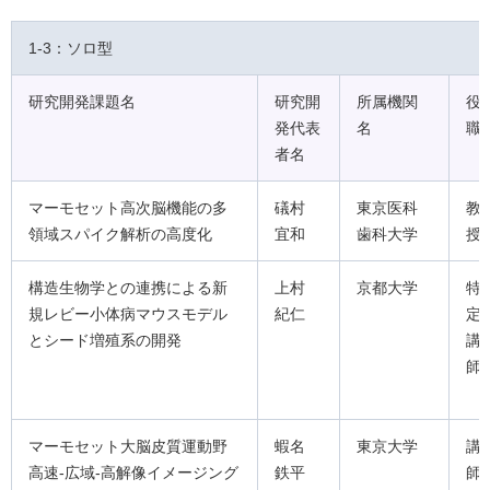
1-3：ソロ型
研究開発課題名
研究開
所属機関
役
発代表
名
職
者名
マーモセット高次脳機能の多
礒村
東京医科
教
領域スパイク解析の高度化
宜和
歯科大学
授
構造生物学との連携による新
上村
京都大学
特
規レビー小体病マウスモデル
紀仁
定
とシード増殖系の開発
講
師
マーモセット大脳皮質運動野
蝦名
東京大学
講
高速-広域-高解像イメージング
鉄平
師