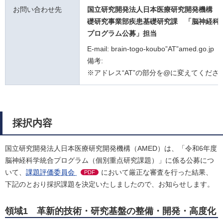
お問い合わせ先
国立研究開発法人日本医療研究開発機構 
礎研究事業部疾患基礎研究課
「脳神経科
プログラム公募」担当
E-mail: brain-togo-koubo”AT”amed.go.jp
備考:
※アドレス“AT”の部分を@に変えてくださ
採択内容
国立研究開発法人日本医療研究開発機構（AMED）は、「令和6年度
脳神経科学統合プログラム（個別重点研究課題）」に係る公募につ
いて、
課題評価委員会
において厳正な審査を行った結果、
PDF
下記のとおり採択課題を決定いたしましたので、お知らせします。
領域1 革新的技術・研究基盤の整備・開発・高度化