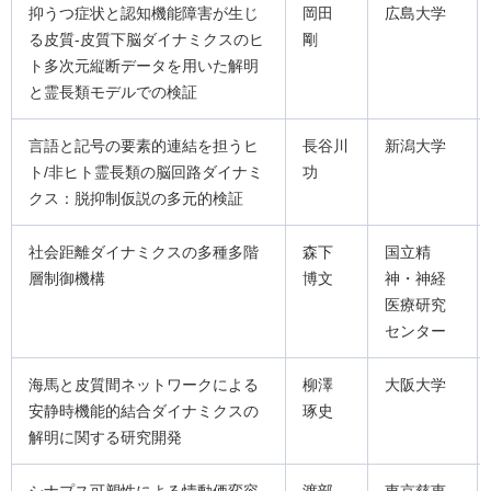
抑うつ症状と認知機能障害が生じ
岡田
広島大学
る皮質-皮質下脳ダイナミクスのヒ
剛
ト多次元縦断データを用いた解明
と霊長類モデルでの検証
言語と記号の要素的連結を担うヒ
長谷川
新潟大学
ト/非ヒト霊長類の脳回路ダイナミ
功
クス：脱抑制仮説の多元的検証
社会距離ダイナミクスの多種多階
森下
国立精
層制御機構
博文
神・神経
医療研究
センター
海馬と皮質間ネットワークによる
柳澤
大阪大学
安静時機能的結合ダイナミクスの
琢史
解明に関する研究開発