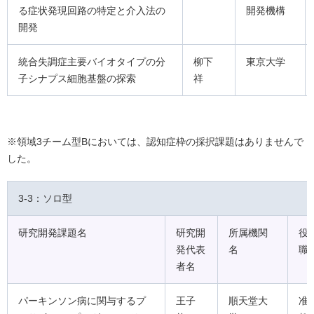
る症状発現回路の特定と介入法の
開発機構
開発
統合失調症主要バイオタイプの分
柳下
東京大学
子シナプス細胞基盤の探索
祥
※領域3チーム型Bにおいては、認知症枠の採択課題はありませんで
した。
3-3：ソロ型
研究開発課題名
研究開
所属機関
役
発代表
名
職
者名
パーキンソン病に関与するプ
王子
順天堂大
准