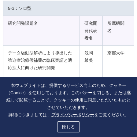
5-3：ソロ型
研究開発課題名
研究開
所属機関
発代表
名
者名
データ駆動型解析により導出した
浅岡
京都大学
強迫症治療候補薬の臨床実証と適
希美
応拡大に向けた研究開発
認知症を引き起こす血漿成分の解
有村
東北大学
本ウェブサイトは、提供するサービス向上のため、クッキー
析と移植治療の開発
奈利子
（Cookie）を使用しております。このバナーを閉じる、または継
続して閲覧することで、クッキーの使用に同意いただいたものと
タウ病変を伴う認知症性疾患治療
飯島
東京都立
させていただきます。
シーズの開発
香奈絵
大学
詳細につきましては、
プライバシーポリシー
をご覧ください。
（安藤
閉じる
香奈
絵）