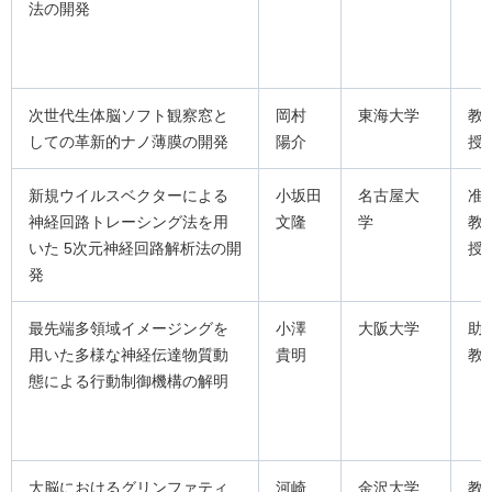
法の開発
次世代生体脳ソフト観察窓と
岡村
東海大学
教
しての革新的ナノ薄膜の開発
陽介
授
新規ウイルスベクターによる
小坂田
名古屋大
准
神経回路トレーシング法を用
文隆
学
教
いた 5次元神経回路解析法の開
授
発
最先端多領域イメージングを
小澤
大阪大学
助
用いた多様な神経伝達物質動
貴明
教
態による行動制御機構の解明
大脳におけるグリンファティ
河崎
金沢大学
教