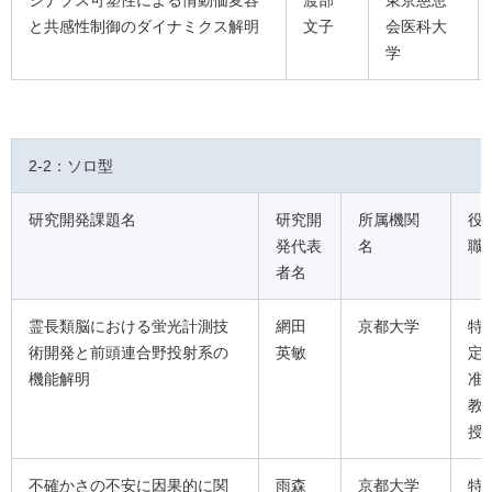
シナプス可塑性による情動価変容
渡部
東京慈恵
と共感性制御のダイナミクス解明
文子
会医科大
学
2-2：ソロ型
研究開発課題名
研究開
所属機関
役
発代表
名
職
者名
霊長類脳における蛍光計測技
網田
京都大学
特
術開発と前頭連合野投射系の
英敏
定
機能解明
准
教
授
不確かさの不安に因果的に関
雨森
京都大学
特