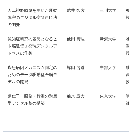
人工神経回路を用いた運動
武井 智彦
玉川大学
教
障害のデジタル空間再現法
授
の開発
認知症研究の基盤となるヒ
他田 真理
新潟大学
准
ト脳遺伝子発現デジタルア
教
トラスの作製
授
疾患病因メカニズム同定の
塚田 啓道
中部大学
准
ためのデータ駆動型全脳モ
教
デルの開発
授
遺伝子・回路・行動の階層
船水 章大
東京大学
講
型デジタル脳の構築
師