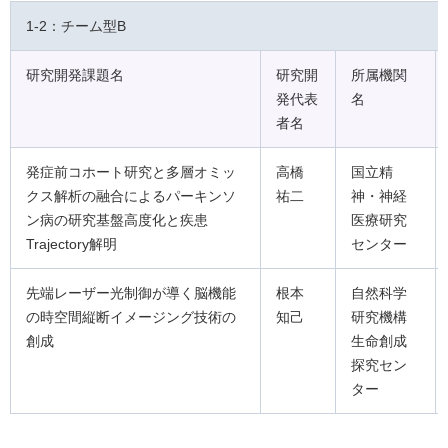
1-2：チーム型B
研究開発課題名
研究開
所属機関
発代表
名
者名
発症前コホート研究と多層オミッ
高橋
国立精
クス解析の融合によるパーキンソ
祐二
神・神経
ン病の研究基盤高度化と疾患
医療研究
Trajectory解明
センター
先端レーザー光制御が導く脳機能
根本
自然科学
の時空間縦断イメージング技術の
知己
研究機構
創成
生命創成
探究セン
ター