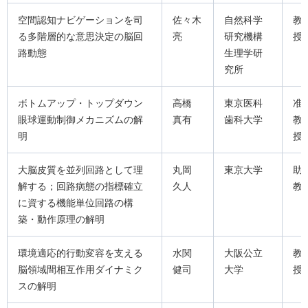
空間認知ナビゲーションを司
佐々木
自然科学
教
る多階層的な意思決定の脳回
亮
研究機構
授
路動態
生理学研
究所
ボトムアップ・トップダウン
高橋
東京医科
准
眼球運動制御メカニズムの解
真有
歯科大学
教
明
授
大脳皮質を並列回路として理
丸岡
東京大学
助
解する；回路病態の指標確立
久人
教
に資する機能単位回路の構
築・動作原理の解明
環境適応的行動変容を支える
水関
大阪公立
教
脳領域間相互作用ダイナミク
健司
大学
授
スの解明