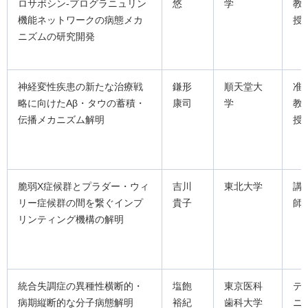
ロサポシン-プログラニュリン
悠
学
教
機能ネットワークの病態メカ
授
ニズムの研究開発
神経変性疾患の新たな治療戦
鎌形
順天堂大
准
略に向けたAβ・タウの蓄積・
康司
学
教
伝播メカニズム解明
授
脆弱X症候群とプラダー・ウィ
吉川
東北大学
講
リー症候群の間を繋ぐインプ
貴子
師
リンティング機構の解明
統合失調症の異種性横断的・
塩飽
東京医科
テ
病期縦断的な分子病態解明
裕紀
歯科大学
ニ