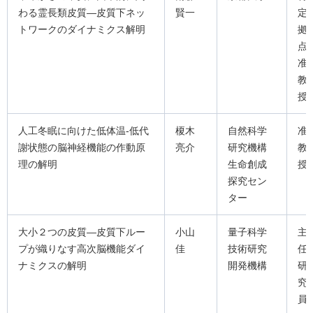
わる霊長類皮質―皮質下ネッ
賢一
定
トワークのダイナミクス解明
拠
点
准
教
授
人工冬眠に向けた低体温-低代
榎木
自然科学
准
謝状態の脳神経機能の作動原
亮介
研究機構
教
理の解明
生命創成
授
探究セン
ター
大小２つの皮質―皮質下ルー
小山
量子科学
主
プが織りなす高次脳機能ダイ
佳
技術研究
任
ナミクスの解明
開発機構
研
究
員