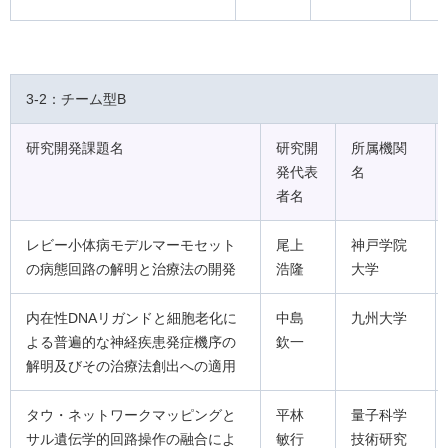
3-2：チーム型B
研究開発課題名
研究開
所属機関
発代表
名
者名
レビー小体病モデルマーモセット
尾上
神戸学院
の病態回路の解明と治療法の開発
浩隆
大学
内在性DNAリガンドと細胞老化に
中島
九州大学
よる普遍的な神経疾患発症機序の
欽一
解明及びその治療法創出への適用
タウ・ネットワークマッピングと
平林
量子科学
サル遺伝学的回路操作の融合によ
敏行
技術研究