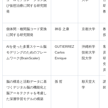
び仮想治療に関する研究開
助
発
教
個体間・種間脳コード変換
神谷 之康
京都大学
教
に関する研究開発
授
AIを使った多重スケール脳
GUTIERREZ
沖縄科学
客
モデリングのためのフレー
Carlos
技術大学
員
ムワーク(BrainScaler)
Enrique
院大学
研
究
員
脳の構造と活動データに基
孫 哲
順天堂大
講
づくデジタル脳の機能化と
学
師
脳アーキテクチャを考慮し
た深層学習モデルの構築