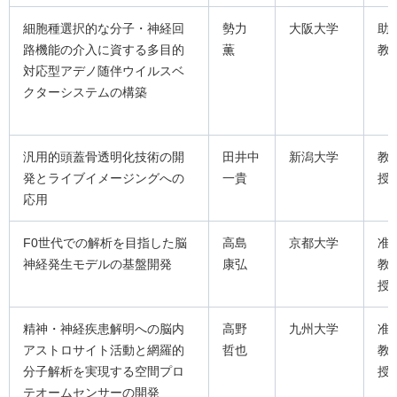
細胞種選択的な分子・神経回
勢力
大阪大学
助
路機能の介入に資する多目的
薫
教
対応型アデノ随伴ウイルスベ
クターシステムの構築
汎用的頭蓋骨透明化技術の開
田井中
新潟大学
教
発とライブイメージングへの
一貴
授
応用
F0世代での解析を目指した脳
高島
京都大学
准
神経発生モデルの基盤開発
康弘
教
授
精神・神経疾患解明への脳内
高野
九州大学
准
アストロサイト活動と網羅的
哲也
教
分子解析を実現する空間プロ
授
テオームセンサーの開発