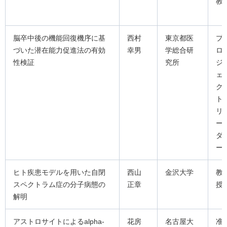
教
脳卒中後の機能回復機序に基
西村
東京都医
プ
づいた潜在能力促進法の有効
幸男
学総合研
ロ
性検証
究所
ジ
ェ
ク
ト
リ
ー
ダ
ー
ヒト疾患モデルを用いた自閉
西山
金沢大学
教
スペクトラム症の分子病態の
正章
授
解明
アストロサイトによるalpha-
花房
名古屋大
准