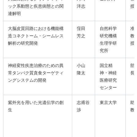
ック系動態と疾患病態との関
洋志
授
連解明
大脳皮質回路における機能構
窪田
自然科学
准
造コネクトーム・シームレス
芳之
研究機構
教
解析の研究開発
生理学研
授
究所
神経変性疾患治療のための異
小山
国立精
部
常タンパク質貪食ターゲティ
隆太
神・神経
長
ングシステムの開発
医療研究
センター
紫外光を用いた光遺伝学の創
志甫谷
東京大学
助
生
渉
教