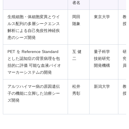
者名
生殖細胞・体細胞変異とウイ
岡田
東京大学
教
ルス配列の多層シークエンス
随象
授
解析による自己免疫性神経疾
患のシーズ開発
PET を Reference Standard
互 健
量子科学
研
とした認知症の背景病理を包
二
技術研究
究
括的に評価 可能な血液バイオ
開発機構
員
マーカーシステムの開発
アルツハイマー病の原因遺伝
松井
新潟大学
教
子の機能に立脚した治療シー
秀彰
授
ズ開発