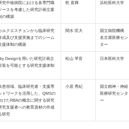
研究中核病院における各専門職
乾 直輝
浜松医科大学
ソースを考慮した研究計画立案
制の構築
カルクエスチョンから臨床研究
関水 匡大
国立病院機構
作成及び支援実施までのシーム
名古屋医療セン
支援体制の構築
ター
ty by Designを用いた研究計画立
松山 琴音
日本医科大学
実装を可能とする研究支援体制
疾患領域、臨床研究者・支援専
小居 秀紀
国立精神・神経
ットワークを活用した、QMSの
医療研究センタ
向けたRBAの概念に関する研究
ー
研究支援者への教育資材の作成
る研究