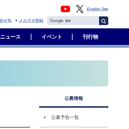
English Site
合せ先
メルマガ登録
ニュース
イベント
刊行物
公募情報
公募予告一覧