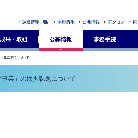
調達情報
採用情報
公開情報
アクセス
問
成果・取組
公募情報
事務手続
の採択課題について
ク事業」の採択課題について