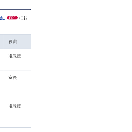
会
にお
PDF
役職
准教授
室長
准教授