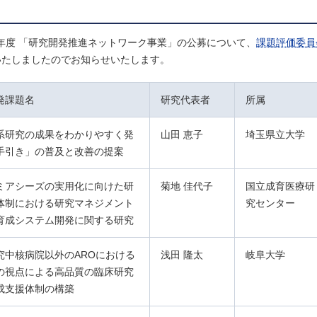
年度 「研究開発推進ネットワーク事業」の公募について、
課題評価委員
いたしましたのでお知らせいたします。
発課題名
研究代表者
所属
系研究の成果をわかりやすく発
山田 恵子
埼玉県立大学
手引き」の普及と改善の提案
ミアシーズの実用化に向けた研
菊地 佳代子
国立成育医療研
体制における研究マネジメント
究センター
育成システム開発に関する研究
究中核病院以外のAROにおける
浅田 隆太
岐阜大学
の視点による高品質の臨床研究
成支援体制の構築