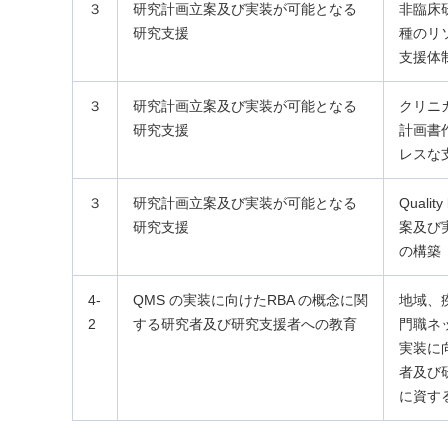
３
研究計画立案及び実装が可能となる
非臨床
研究支援
種のリ
支援体
３
研究計画立案及び実装が可能となる
クリニ
研究支援
計画書
レスな
３
研究計画立案及び実装が可能となる
Quali
研究支援
案及び
の構築
4-
QMS の実装に向けたRBA の概念に関
地域、
2
する研究者及び研究支援者への教育
門職ネ
実装に
者及び
に資す