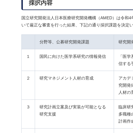
採択内容
国立研究開発法人日本医療研究開発機構（AMED）は令和4
いて厳正な審査を行った結果、下記の通り採択課題を決定
分野等、公募研究開発課題
研究開
１
国民に向けた医学系研究の情報発信
「医学
信する
２
研究マネジメント人材の育成
アカデ
究開発
人材の
３
研究計画立案及び実装が可能となる
臨床研
研究支援
多職種
計画作