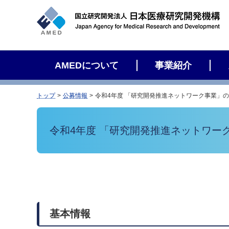
サ
イ
ト
内
検
AMEDについて
事業紹介
索
トップ
公募情報
令和4年度 「研究開発推進ネットワーク事業」
令和4年度 「研究開発推進ネットワー
基本情報