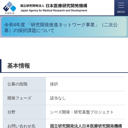
開
く
MENU
令和4年度 「研究開発推進ネットワーク事業」（二次公
募）の採択課題について
基本情報
公募の段階
採択
開発フェーズ
該当なし
分野
シーズ開発・研究基盤プロジェクト
お問い合わせ先
国立研究開発法人日本医療研究開発機構