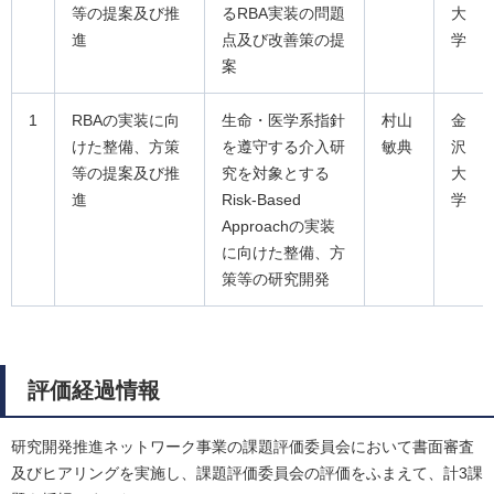
等の提案及び推
るRBA実装の問題
大
進
点及び改善策の提
学
案
1
RBAの実装に向
生命・医学系指針
村山
金
けた整備、方策
を遵守する介入研
敏典
沢
等の提案及び推
究を対象とする
大
進
Risk-Based
学
Approachの実装
に向けた整備、方
策等の研究開発
評価経過情報
研究開発推進ネットワーク事業の課題評価委員会において書面審査
及びヒアリングを実施し、課題評価委員会の評価をふまえて、計3課