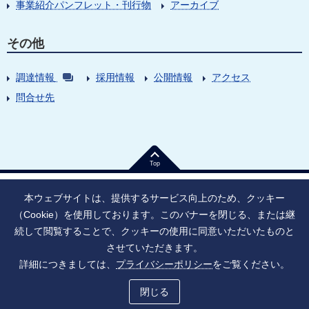
事業紹介パンフレット・刊行物
アーカイブ
その他
調達情報
採用情報
公開情報
アクセス
問合せ先
Top
本ウェブサイトは、提供するサービス向上のため、クッキー
（Cookie）を使用しております。このバナーを閉じる、または継
続して閲覧することで、クッキーの使用に同意いただいたものと
法人番号：9010005023796
東京都千代田区大手町1丁目7番1号
させていただきます。
情報公開
寄附のお願い
ご利用上の注意
詳細につきましては、
プライバシーポリシー
をご覧ください。
ソーシャル・ネットワーキング・サービス運用ポリシー
プライバシーポリシー
アクセシビリティ
サイトマップ
閉じる
Copyright © Japan Agency for Medical Research and Development, All Rights Reserved.