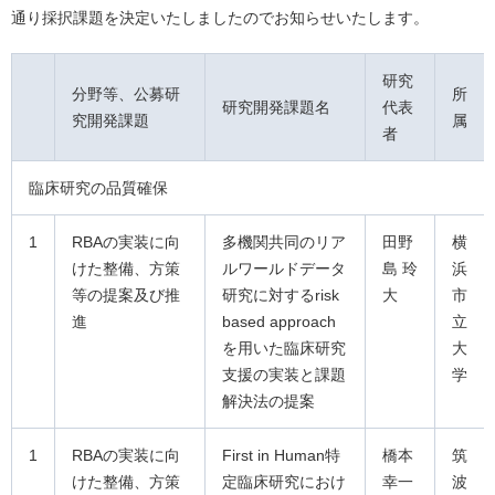
通り採択課題を決定いたしましたのでお知らせいたします。
研究
分野等、公募研
所
研究開発課題名
代表
究開発課題
属
者
臨床研究の品質確保
1
RBAの実装に向
多機関共同のリア
田野
横
けた整備、方策
ルワールドデータ
島 玲
浜
等の提案及び推
研究に対するrisk
大
市
進
based approach
立
を用いた臨床研究
大
支援の実装と課題
学
解決法の提案
1
RBAの実装に向
First in Human特
橋本
筑
けた整備、方策
定臨床研究におけ
幸一
波