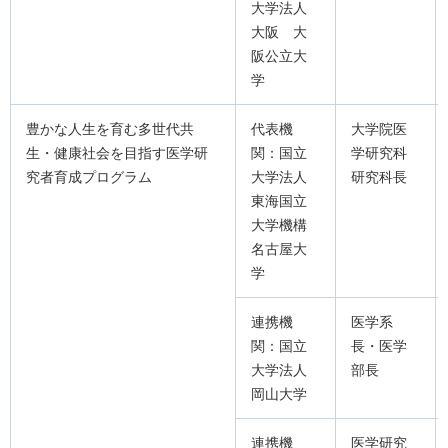
大学法人
大阪 大
阪公立大
学
豊かな人生を育む多世代共
代表機
大学院医
生・健康社会を目指す医学研
関：国立
学研究科
究者育成プログラム
大学法人
研究科長
東海国立
大学機構
名古屋大
学
連携機
医学系
関：国立
長・医学
大学法人
部長
岡山大学
連携機
医学研究