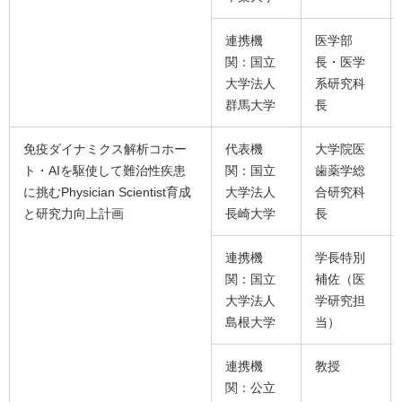
連携機
医学部
関：国立
長・医学
大学法人
系研究科
群馬大学
長
免疫ダイナミクス解析コホー
代表機
大学院医
ト・AIを駆使して難治性疾患
関：国立
歯薬学総
に挑むPhysician Scientist育成
大学法人
合研究科
と研究力向上計画
長崎大学
長
連携機
学長特別
関：国立
補佐（医
大学法人
学研究担
島根大学
当）
連携機
教授
関：公立