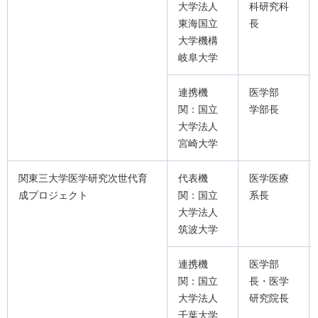
大学法人
科研究科
東海国立
長
大学機構
岐阜大学
連携機
医学部
関：国立
学部長
大学法人
宮崎大学
関東三大学医学研究次世代育
代表機
医学医療
成プロジェクト
関：国立
系長
大学法人
筑波大学
連携機
医学部
関：国立
長・医学
大学法人
研究院長
千葉大学