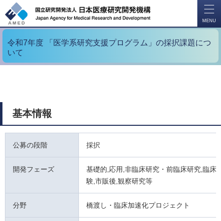
開
く
MENU
令和7年度 「医学系研究支援プログラム」の採択課題につ
いて
基本情報
公募の段階
採択
開発フェーズ
基礎的,応用,非臨床研究・前臨床研究,臨床試
験,市販後,観察研究等
分野
橋渡し・臨床加速化プロジェクト