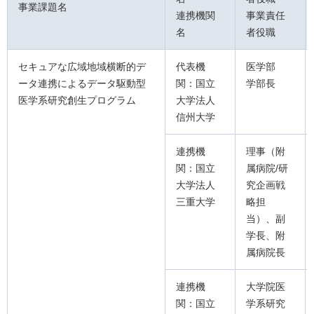
事業課題名
連携機関
事業責任
名
者役職
セキュアな広域地域横断的デ
代表機
医学部
ータ連携によるデータ駆動型
関：国立
学部長
医学系研究創生プログラム
大学法人
信州大学
連携機
理事（附
関：国立
属病院/研
大学法人
究企画戦
三重大学
略担
当）、副
学長、附
属病院長
連携機
大学院医
関：国立
学系研究