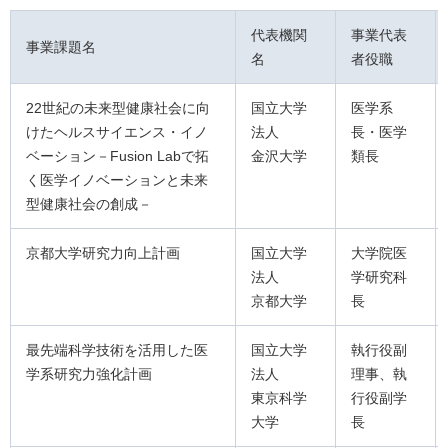
代表機関
事業代表
事業課題名
名
者役職
22世紀の未来型健康社会に向
国立大学
医学系
けたヘルスサイエンス・イノ
法人
長・医学
ベーション－Fusion Labで拓
金沢大学
類長
く医学イノベーションと未来
型健康社会の創成－
京都大学研究力向上計画
国立大学
大学院医
法人
学研究科
京都大学
長
最先端科学技術を活用した医
国立大学
執行役副
学系研究力強化計画
法人
理事、執
東京科学
行役副学
大学
長