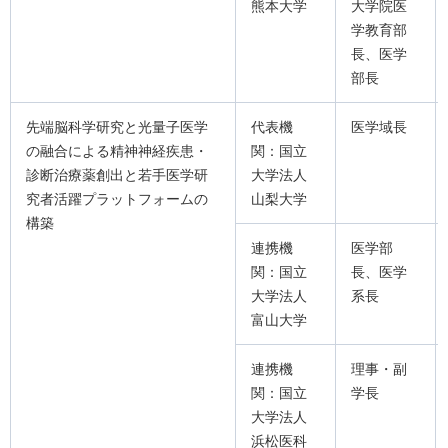
熊本大学
大学院医
学教育部
長、医学
部長
先端脳科学研究と光量子医学
代表機
医学域長
の融合による精神神経疾患・
関：国立
診断治療薬創出と若手医学研
大学法人
究者活躍プラットフォームの
山梨大学
構築
連携機
医学部
関：国立
長、医学
大学法人
系長
富山大学
連携機
理事・副
関：国立
学長
大学法人
浜松医科