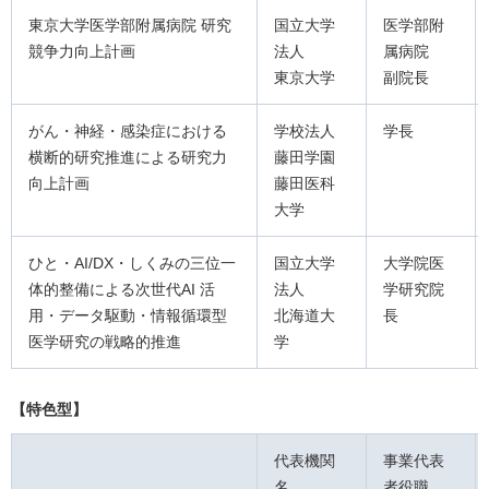
東京大学医学部附属病院 研究
国立大学
医学部附
競争力向上計画
法人
属病院
東京大学
副院長
がん・神経・感染症における
学校法人
学長
横断的研究推進による研究力
藤田学園
向上計画
藤田医科
大学
ひと・AI/DX・しくみの三位一
国立大学
大学院医
体的整備による次世代AI 活
法人
学研究院
用・データ駆動・情報循環型
北海道大
長
医学研究の戦略的推進
学
【特色型】
代表機関
事業代表
名
者役職