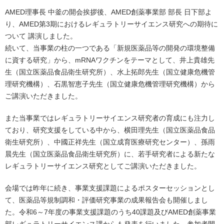
AMED理事長 中釜の開会挨拶後、AMED創薬事業部 部長 日下部よ
り、AMED第3期におけるレギュラトリーサイエンス研究への期待に
ついて 講演しました。
続いて、当事業の柱の一つである「新規医薬品等の開発の環境整備
に資する研究」から、mRNAワクチンをテーマとして、井上貴雄先
生（国立医薬品食品衛生研究所）、水上拓郎先生（国立健康危機管
理研究機構）、石黒智恵子先生（国立健康危機管理研究機構）から
ご講演いただきました。
また当事業ではレギュラトリーサイエンス研究者の育成にも注力し
ており、研究支援をしている中から、横田理先生（国立医薬品食品
衛生研究所）、中國正祥先生（国立成育医療研究センター）、孫雨
晨先生（国立医薬品食品衛生研究所）に、若手研究者による新たな
レギュラトリーサイエンス研究としてご講演いただきました。
会場では昨年に続き、事業支援課題によるポスターセッションとし
て、医薬品等規制調和・評価研究事業の成果報告会も開催しまし
た。令和6～7年度の事業支援課題のうち40課題及びAMED創薬事業