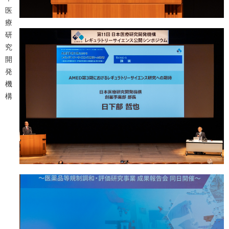
医
療
研
究
開
発
機
構