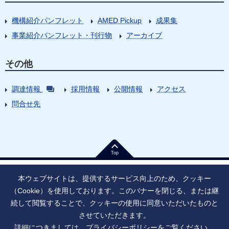
機構紹介パンフレット
AMED Pickup
成果集
事業紹介パンフレット・刊行物
アーカイブ
その他
調達情報
採用情報
公開情報
アクセス
問合せ先
Top
本ウェブサイトは、提供するサービス向上のため、クッキー
（Cookie）を使用しております。このバナーを閉じる、または継
続して閲覧することで、クッキーの使用に同意いただいたものと
法人番号：9010005023796
東京都千代田区大手町1丁目7番1号
させていただきます。
情報公開
寄附のお願い
ご利用上の注意
詳細につきましては、
プライバシーポリシー
をご覧ください。