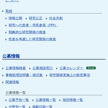
について
取組
情報公開
研究公正
社会共創
研究への患者・市民参画（PPI）
戦略的な研究開発の推進
性差を考慮した研究開発の推進
公募情報
公募情報検索
公募相談窓口
公募カレンダー
Excel
事務処理説明書・様式集
研究開発実施上の留意事項
関連情報
公募情報一覧
公募予告一覧
公募情報一覧
採択情報一覧
分野別一覧
掲載日順一覧