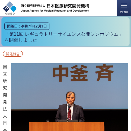
開
く
MENU
開催日：令和7年12月3日
「第11回 レギュラトリーサイエンス公開シンポジウム」
を開催しました
開催報告
国
立
研
究
開
発
法
人
日
本