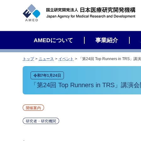
サ
イ
ト
内
検
AMEDについて
事業紹介
索
トップ
ニュース
イベント
「第24回 Top Runners in TR
令和7年1月24日
「第24回 Top Runners in TRS」
開催案内
研究者・研究機関