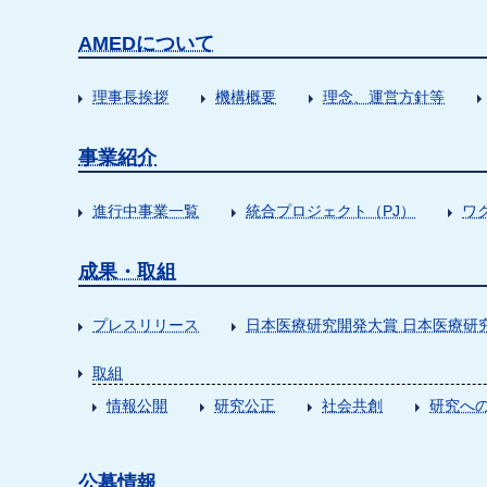
AMEDについて
理事長挨拶
機構概要
理念、運営方針等
事業紹介
進行中事業一覧
統合プロジェクト（PJ）
ワ
成果・取組
プレスリリース
日本医療研究開発大賞 日本医療研
取組
情報公開
研究公正
社会共創
研究への
公募情報