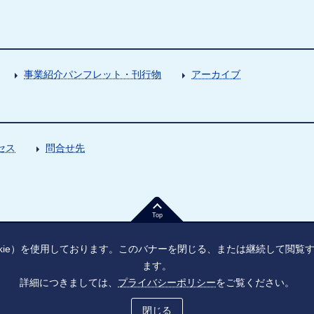
事業紹介パンフレット・刊行物
アーカイブ
セス
問合せ先
Top
kie）を使用しております。このバナーを閉じる、または継続して閲
ます。
詳細につきましては、
プライバシーポリシー
をご覧ください。
法人番号：9010005023796
東京都千代田区大手町1丁目7番1号
ソーシャル・ネットワーキング・サービス運用ポリシー
プライバシーポ
閉じる