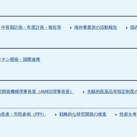
中長期計画・年度計画・報告等
海外事業所の活動報告
国
クチン開発・国際連携
究開発機構理事長賞（AMED理事長賞）
先駆的医薬品等指定制度の
患者・市民参画（PPI）
戦略的な研究開発の推進
性差を考