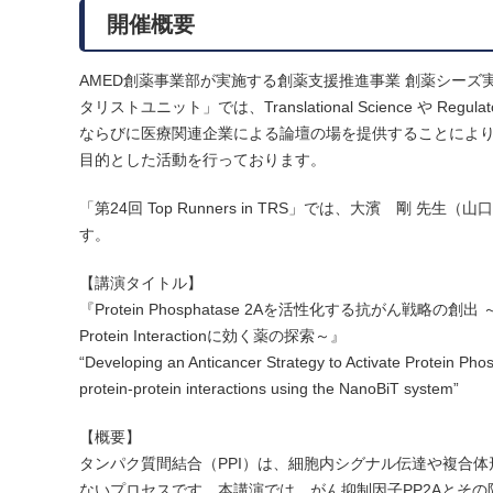
開催概要
AMED創薬事業部が実施する創薬支援推進事業 創薬シー
タリストユニット」では、Translational Science や Regu
ならびに医療関連企業による論壇の場を提供することによ
目的とした活動を行っております。
「第24回 Top Runners in TRS」では、大濱 剛 
す。
【講演タイトル】
『Protein Phosphatase 2Aを活性化する抗がん戦略の創出 
Protein Interactionに効く薬の探索～』
“Developing an Anticancer Strategy to Activate Protein Pho
protein-protein interactions using the NanoBiT system”
【概要】
タンパク質間結合（PPI）は、細胞内シグナル伝達や複合
ないプロセスです。本講演では、がん抑制因子PP2Aとその阻害