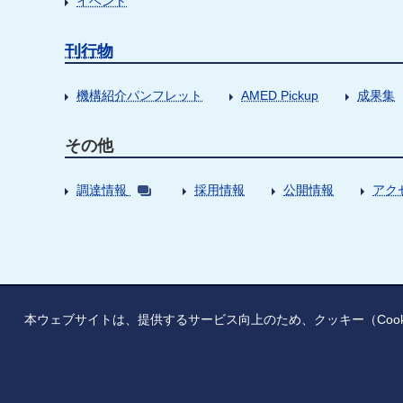
イベント
刊行物
機構紹介パンフレット
AMED Pickup
成果集
その他
調達情報
採用情報
公開情報
アク
本ウェブサイトは、提供するサービス向上のため、クッキー（Coo
情報公開
寄附のお願い
ご利用上の注意