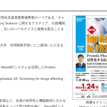
ズ実用化支援基盤整備事業の一つである「キャ
latory Science に関するアカデミア、行政機関
り、互いのハーモナイズと振興を図ることを
先生（山口大学 共同獣医学部）にご講演いただきま
～NanoBiTシステムを活用したProtein-
sphatase 2A: Screening for drugs affecting
体形成など、生体の恒常性と機能維持に欠かせ
画像をクリッ
タンパク質のPPIを例に、NanoBiTシス