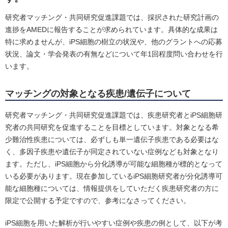
研究者マッチング・共同研究促進課題では、採択された研究計画の
進捗をAMEDに報告することが求められています。具体的な成果は
特に求めませんが、iPS細胞の樹立の状況や、他のグラントへの応募
状況、論文・学会発表の有無などについて年1回程度問い合わせを行
います。
マッチングの対象となる疾患/遺伝子について
研究者マッチング・共同研究促進課題では、疾患研究者とiPS細胞研
究者の共同研究を促進することを目標としています。対象となる希
少難治性疾患については、必ずしも単一遺伝子疾患である必要はな
く、多因子疾患や遺伝子が同定されていない症例なども対象となり
ます。ただし、iPS細胞から分化誘導が可能な細胞種が標的となって
いる必要があります。現在参加しているiPS細胞研究者が分化誘導可
能な細胞種については、情報提供をしていただく疾患研究者の方に
限定で公開する予定ですので、参考になさってください。
iPS細胞を用いた解析が行いやすい症例や疾患の例として、以下が考