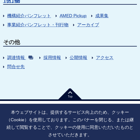
刊行物
機構紹介パンフレット
AMED Pickup
成果集
事業紹介パンフレット・刊行物
アーカイブ
その他
調達情報
採用情報
公開情報
アクセス
問合せ先
Top
本ウェブサイトは、提供するサービス向上のため、クッキー
（Cookie）を使用しております。このバナーを閉じる、または継
続して閲覧することで、クッキーの使用に同意いただいたものと
法人番号：9010005023796
東京都千代田区大手町1丁目7番1号
させていただきます。
情報公開
寄附のお願い
ご利用上の注意