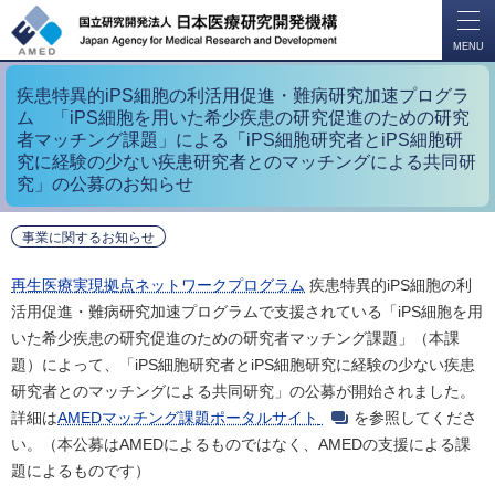
開
く
MENU
疾患特異的iPS細胞の利活用促進・難病研究加速プログラ
ム 「iPS細胞を用いた希少疾患の研究促進のための研究
者マッチング課題」による「iPS細胞研究者とiPS細胞研
究に経験の少ない疾患研究者とのマッチングによる共同研
究」の公募のお知らせ
事業に関するお知らせ
再生医療実現拠点ネットワークプログラム
疾患特異的iPS細胞の利
活用促進・難病研究加速プログラムで支援されている「iPS細胞を用
いた希少疾患の研究促進のための研究者マッチング課題」（本課
題）によって、「iPS細胞研究者とiPS細胞研究に経験の少ない疾患
研究者とのマッチングによる共同研究」の公募が開始されました。
詳細は
AMEDマッチング課題ポータルサイト
を参照してくださ
い。（本公募はAMEDによるものではなく、AMEDの支援による課
題によるものです）