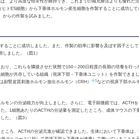
れば、より高度な恒常性が維持でき、これまでの補充療法よりも優れた
胞（ヒトES細胞）から下垂体ホルモン産生細胞を作製することに成功して
胞）からの作製を試みました。
作製することに成功しました。また、作製の効率に影響を及ぼす因子とし
用しました。（図1）
り、これらを隣接させた状態で150～200日程度の長期の培養を行っ
生細胞が共存している組織（視床下部－下垂体ユニット）を作製できま
※5
は副腎皮質刺激ホルモン放出ホルモン（CRH）
などの視床下部ホル
ルモンの分泌能力が向上しました。さらに、電子顕微鏡では、ACTHを
た。1細胞あたりのACTHの分泌量を測定したところ、成体マウスの下
した。（図3）
ところ、ACTHの分泌亢進が確認できました。生体において下垂体は、
は低グルコースに対して視床下部と下垂体が連携して働いていることを