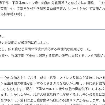
視床下部－下垂体ホルモン産生細胞の分化誘導法と移植方法の開発」「疾
賀英隆）や、文部科学省科学研究費助成事業のサポートを受けて実施さ
国東部標準時11時））
した。
モン分泌能力が飛躍的に向上した。
とし、低血糖など周囲の環境に反応する機能的な組織となった。
医療や、視床下部-下垂体に関連する疾患の研究に貢献することが期待さ
き中心的な働きをしており、成長・代謝・ストレス反応など多岐にわた
モン産生細胞の機能が低下するとさまざまな症状が出現し、特に副腎皮
ることもあります。現在、下垂体ホルモン産生細胞の機能低下に対する根
います。しかしながら、現行の補充治療では変動するホルモン必要量に
不全やホルモン過剰による糖尿病や高血圧の発生リスクが存在します。