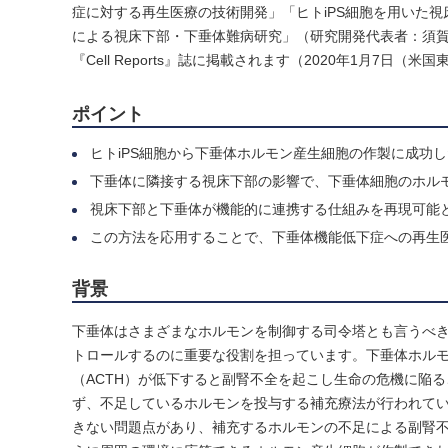
症に対する再生医療の技術開発」「ヒトiPS細胞を用いた
による視床下部・下垂体難病研究」（研究開発代表者：須
『Cell Reports』誌に掲載されます（2020年1月7日（米
ポイント
ヒトiPS細胞から下垂体ホルモン産生細胞の作製に成功
下垂体に隣接する視床下部の影響で、下垂体細胞のホル
視床下部と下垂体が機能的に連携する仕組みを再現可能
この方法を応用することで、下垂体機能低下症への再生
背景
下垂体はさまざまなホルモンを制御する司令塔とも言うべ
トロールするのに重要な役割を担っています。下垂体ホル
（ACTH）が低下すると副腎不全を起こし生命の危機に陥
ず、不足しているホルモンを投与する補充療法が行われて
きない問題点があり、補充するホルモンの不足による副腎