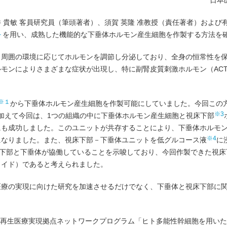
日本
貴敏 客員研究員（筆頭著者）、須賀 英隆 准教授（責任著者）および有
１
を用い、成熟した機能的な下垂体ホルモン産生細胞を作製する方法を
周囲の環境に応じてホルモンを調節し分泌しており、全身の恒常性を
モンによりさまざまな症状が出現し、特に副腎皮質刺激ホルモン（ACT
※１
から下垂体ホルモン産生細胞を作製可能にしていました。今回この
※3
に加えて今回は、1つの組織の中に下垂体ホルモン産生細胞と視床下部
にも成功しました。このユニットが共存することにより、下垂体ホルモ
※4
になりました。また、視床下部－下垂体ユニットを低グルコース液
に
床下部と下垂体が協働していることを示唆しており、今回作製できた視床
ノイド）であると考えられました。
医療の実現に向けた研究を加速させるだけでなく、下垂体と視床下部に
）再生医療実現拠点ネットワークプログラム「ヒト多能性幹細胞を用い