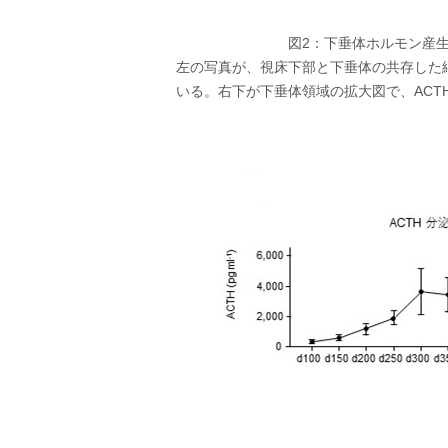
図2：下垂体ホルモン産
左の写真が、視床下部と下垂体の共存した
いる。右下が下垂体領域の拡大図で、ACT