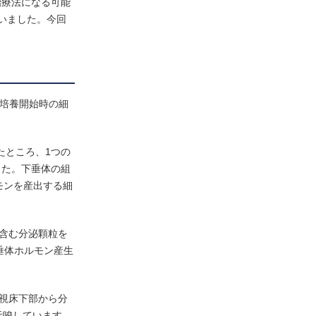
治療法になる可能
いました。今回
て培養開始時の細
たところ、1つの
した。下垂体の組
モンを産出する細
含む分泌顆粒を
垂体ホルモン産生
視床下部から分
示唆しています。