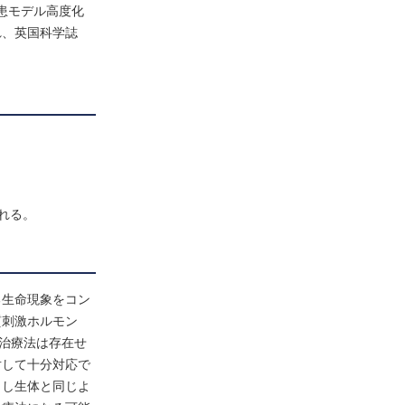
患モデル高度化
れ、英国科学誌
れる。
る生命現象をコン
質刺激ホルモン
治療法は存在せ
対して十分対応で
もし生体と同じよ