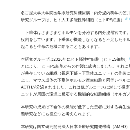
名古屋大学大学院医学系研究科糖尿病・内分泌内科学の笠井 
※
研究グループは、ヒト人工多能性幹細胞（ヒトiPS細胞）
下垂体はさまざまなホルモンを分泌する内分泌器官です。
役割をしています。下垂体が機能しなくなると不足したホル
起こると生命の危機に陥ることもあります。
本研究グループは2016年にヒト胚性幹細胞（ヒトES細胞）
とにより、ヒトiPS細胞からの作製に成功しました。それ
が共存している組織（視床下部－下垂体ユニット）の作製
上し、マウス成体の下垂体ホルモン産生細胞と同等レベル
ACTHが分泌されました。これは低グルコースに対して視
ニットが周囲の環境に反応する機能的な細胞組織（オルガ
本研究の成果は下垂体の機能が低下した患者に対する再生
態研究などにも役立つと考えられます。
本研究は国立研究開発法人日本医療研究開発機構（AMED