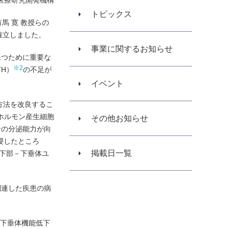
医療研究開発機構
トピックス
馬 寛 教授らの
確立しました。
事業に関するお知らせ
保つために重要な
※2
H）
の不足が
イベント
方法を改良するこ
ホルモン産生細胞
その他お知らせ
ンの分泌能力が向
浸したところ
掲載日一覧
下部－下垂体ユ
関連した疾患の病
た下垂体機能低下