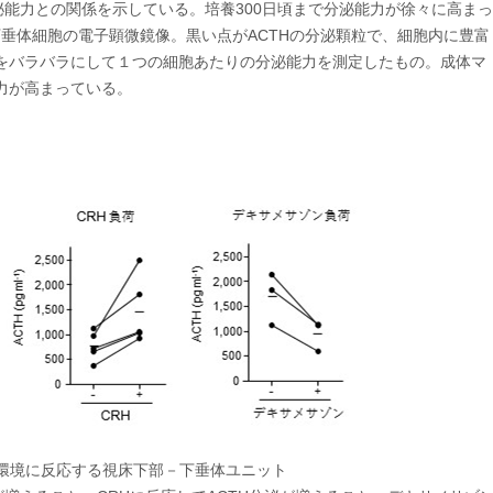
泌能力との関係を示している。培養300日頃まで分泌能力が徐々に高まっ
下垂体細胞の電子顕微鏡像。黒い点がACTHの分泌顆粒で、細胞内に豊富
をバラバラにして１つの細胞あたりの分泌能力を測定したもの。成体マ
力が高まっている。
環境に反応する視床下部－下垂体ユニット