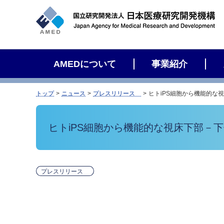
サ
イ
ト
内
検
AMEDについて
事業紹介
索
トップ
ニュース
プレスリリース
ヒトiPS細胞から機能的な
ヒトiPS細胞から機能的な視床下部－
プレスリリース