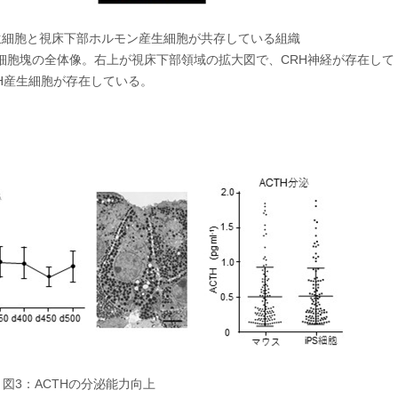
生細胞と視床下部ホルモン産生細胞が共存している組織
細胞塊の全体像。右上が視床下部領域の拡大図で、CRH神経が存在して
H産生細胞が存在している。
図3：ACTHの分泌能力向上