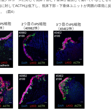
与に対してACTHは低下し、視床下部－下垂体ユニットが周囲の環境に
。（図4）