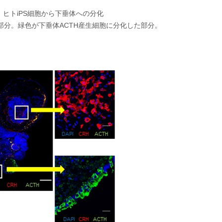
：ヒトiPS細胞から下垂体への分化
分。緑色が下垂体ACTH産生細胞に分化した部分。