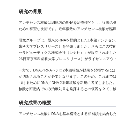
研究の背景
アンチセンス核酸は細胞内のRNAを治療標的とし、従来の
ための有望な技術です。近年複数のアンチセンス核酸が臨
研究グループは、従来のRNAを標的とした1本鎖アンチセンス
歯科大学プレスリリース）を開発しました。さらにこの技
セラピューティクス株式会社（レナ社）」が設立されました。
26日東京医科歯科大学プレスリリース）がライセンスアウ
一方で、DNA／RNAヘテロ2本鎖核酸が効果を発揮するには、
が切断されることが必要となります。このため、これまでは
づけるためにDNA／DNA 2本鎖核酸を新規に考案しました。
核酸が細胞内でのみ治療効果を発揮するとの仮説を立て、
研究成果の概要
アンチセンス核酸にDNAを基本構造とする相補鎖を結合した