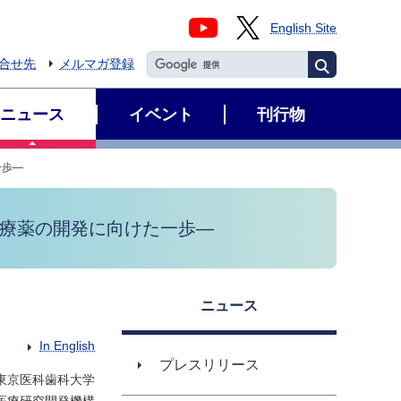
English Site
合せ先
メルマガ登録
ニュース
イベント
刊行物
一歩―
治療薬の開発に向けた一歩―
ニュース
In English
プレスリリース
東京医科歯科大学