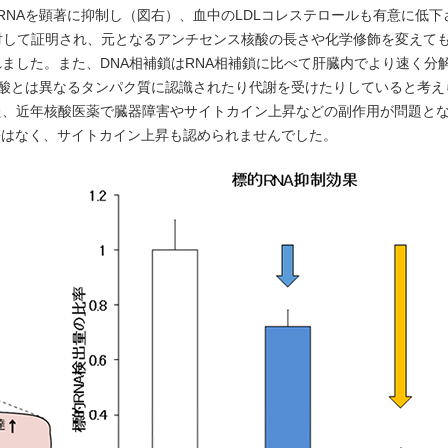
RNAを顕著に抑制し（図右）、血中のLDLコレステロールも有意に低下
対して証明され、元となるアンチセンス核酸の長さや化学修飾を変えて
ました。また、DNA相補鎖はRNA相補鎖に比べて肝臓内でより速く分
本鎖核酸とは異なるタンパク質に認識されたり代謝を受けたりしていると考
た、近年核酸医薬で臓器障害やサイトカイン上昇などの副作用が問題と
障害はなく、サイトカイン上昇も認められませんでした。