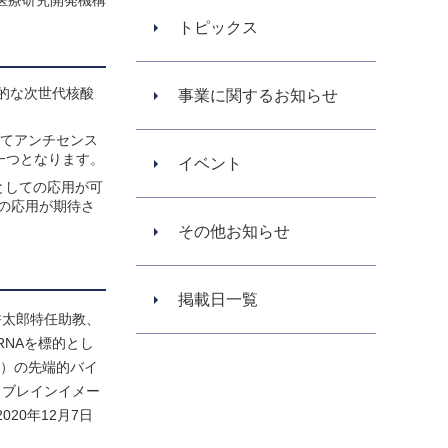
医療研究開発機構
トピックス
的な次世代核酸
事業に関するお知らせ
いてアンチセンス
一つとなります。
イベント
薬としての応用が可
の応用が期待さ
その他お知らせ
掲載日一覧
耕太郎特任助教、
RNAを標的とし
D）の先端的バイ
とブレインイメー
20年12月7日