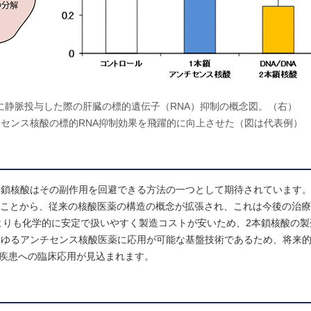
スに静脈投与した際の肝臓の標的遺伝子（RNA）抑制の概念図。（右）
ンチセンス核酸の標的RNA抑制効果を飛躍的に向上させた（図は代表例）
2本鎖核酸はその副作用を回避できる方法の一つとして期待されています。
めることから、従来の核酸医薬の構造の概念が拡張され、これは今後の治
Aよりも化学的に安定で扱いやすく製造コストが安いため、2本鎖核酸の
あらゆるアンチセンス核酸医薬に応用が可能な基盤技術であるため、将来
た疾患への臨床応用が見込まれます。