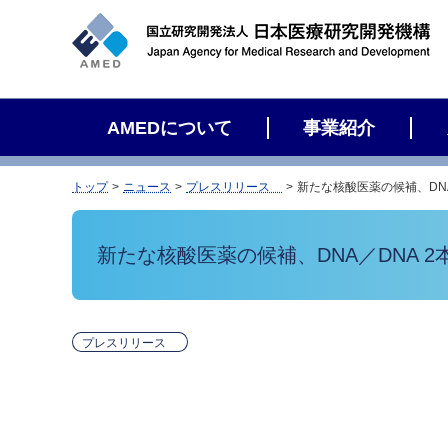
サ
イ
ト
内
検
AMEDについて
事業紹介
索
トップ
ニュース
プレスリリース
新たな核酸医薬の候補、DN
新たな核酸医薬の候補、DNA／DNA
プレスリリース