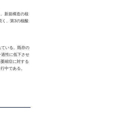
る、新規構造の核
に続く、第3の核酸
されている。既存の
一過性に低下させ
筋萎縮症に対する
進行中である。