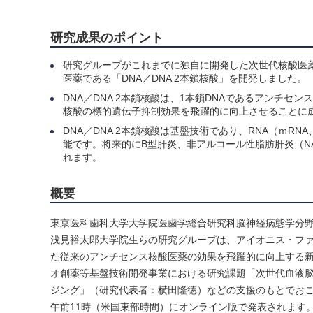
研究成果のポイント
研究グループがこれまでに独自に開発した次世代核酸医薬で
医薬である「DNA／DNA 2本鎖核酸」を開発しました。
DNA／DNA 2本鎖核酸は、1本鎖DNAであるアンチセン
核酸の標的遺伝子抑制効果を飛躍的に向上させることに
DNA／DNA 2本鎖核酸は基盤技術であり、RNA（ｍRN
能です。将来的にB型肝炎、非アルコール性脂肪肝炎（N
れます。
概要
東京医科歯科大学大学院医歯学総合研究科脳神経病態学分
浅見裕太郎大学院生らの研究グループは、アイオニス・ファーマシュ
た従来のアンチセンス核酸医薬の効果を飛躍的に向上する新
オ創薬等基盤技術開発事業における研究課題「次世代血液
ジング」（研究代表者：横田隆徳）などの支援のもとでおこなわれた
午前11時（米国東部時間）にオンライン版で発表されます