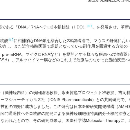
国立研究開発法人日本
※1
ある「DNA／RNAヘテロ2本鎖核酸（HDO）
」を発展させ、革新
※2
ス核酸
に相補的なDNA鎖を結合した2本鎖構造で、マウスの肝臓にお
成功し、また近年核酸医薬で課題となっている副作用を回避する方法の
A、pre-mRNA、マイクロRNAなど）を標的とする様々な疾患への治療
ASH）、アルツハイマー病などのこれまで治療法のなかった難治疾患へ
野（脳神経内科）の横田隆徳教授、永田哲也プロジェクト准教授、吉岡
ーティカルズ社（IONIS Pharmaceuticals）との共同研究で、
技術の開発に成功しました。この研究は日本医療研究開発機構（AME
脳関門通過性ヘテロ核酸の開発による脳神経細胞種特異的分子標的治療
もので、その研究成果は、国際科学誌Molecular Therapyに、20
。