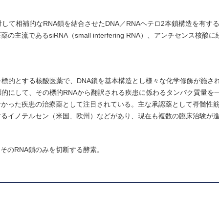
対して相補的なRNA鎖を結合させたDNA／RNAヘテロ2本鎖構造を有す
あるsiRNA（small interfering RNA）、アンチセンス核酸
など）を標的とする核酸医薬で、DNA鎖を基本構造とし様々な化学修飾が施
標的にして、その標的RNAから翻訳される疾患に係わるタンパク質量を
なかった疾患の治療薬として注目されている。主な承認薬として脊髄性
するイノテルセン（米国、欧州）などがあり、現在も複数の臨床治験が
てそのRNA鎖のみを切断する酵素。