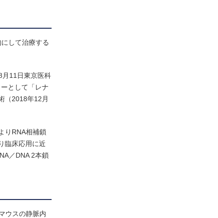
的にして治療する
8月11日東京医科
ャーとして「レナ
2018年12月
よりRNA相補鎖
り臨床応用に近
A／DNA 2本鎖
てマウスの静脈内