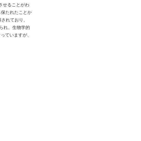
させることがわ
も保たれたことか
解されており、
えられ、生物学的
なっていますが、