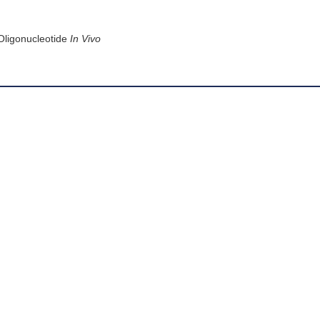
Oligonucleotide
In Vivo