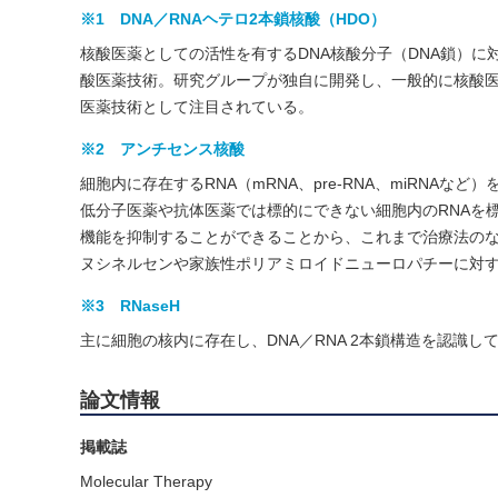
※1 DNA／RNAヘテロ2本鎖核酸（HDO）
核酸医薬としての活性を有するDNA核酸分子（DNA鎖）に
酸医薬技術。研究グループが独自に開発し、一般的に核酸医薬の主流で
医薬技術として注目されている。
※2 アンチセンス核酸
細胞内に存在するRNA（mRNA、pre-RNA、miRNA
低分子医薬や抗体医薬では標的にできない細胞内のRNAを
機能を抑制することができることから、これまで治療法の
ヌシネルセンや家族性ポリアミロイドニューロパチーに対
※3 RNaseH
主に細胞の核内に存在し、DNA／RNA 2本鎖構造を認識し
論文情報
掲載誌
Molecular Therapy