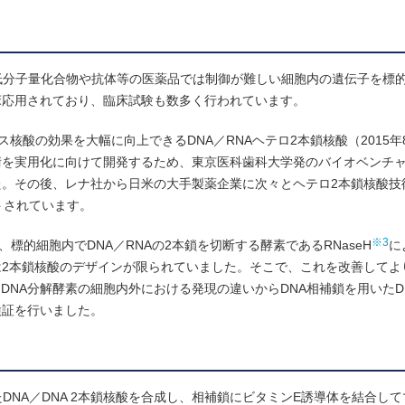
低分子量化合物や抗体等の医薬品では制御が難しい細胞内の遺伝子を標
床応用されており、臨床試験も数多く行われています。
核酸の効果を大幅に向上できるDNA／RNAヘテロ2本鎖核酸（2015年
術を実用化に向けて開発するため、東京医科歯科大学発のバイオベンチ
その後、レナ社から日米の大手製薬企業に次々とヘテロ2本鎖核酸技術（
トされています。
※3
標的細胞内でDNA／RNAの2本鎖を切断する酵素であるRNaseH
に
2本鎖核酸のデザインが限られていました。そこで、これを改善してよ
DNA分解酵素の細胞内外における発現の違いからDNA相補鎖を用いたDN
検証を行いました。
DNA／DNA 2本鎖核酸を合成し、相補鎖にビタミンE誘導体を結合し