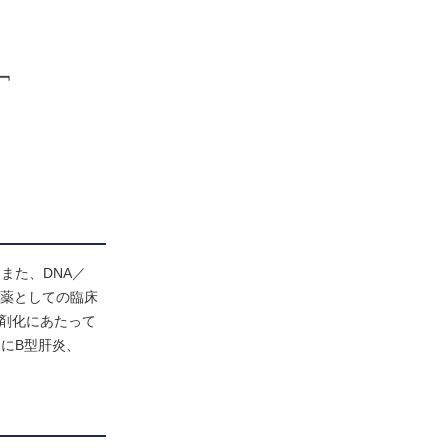
また、DNA／
療薬としての臨床
製剤化にあたって
的にB型肝炎、