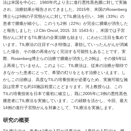
法は米国を中心に、1980年代より主に進行悪性黒色腫に対して実施
され、治療効果が報告されてきました。2015年、米国のRosenberg
博士らは9例の子宮頸がんに対してTIL療法を行い、3例（33%）の
患者で腫瘍が縮小し、このうち2例（22%）が完全に腫瘍が消失した
と報告しました（J Clin Oncol, 2015. 33: 1543-5）。米国では子宮
頸がんに対するTIL療法の企業治験も始まり、にわかに注目を集めて
います。TIL療法の注目すべき特徴は、著効していったんがんが消滅
した場合、その後の再発がなく完治する可能性もあることです。実
際、Rosenberg博士らの治療で腫瘍が消失した2例は、その後5年以
上再発していません。このように、TIL療法は、従来の治療が期待で
きなかった患者にとって、希望の灯りをともす治療といえます。し
かしこの治療は、高度なTILの培養技術が必要なため、実施可能な施
設は世界でも約10施設程度にとどまります。河上教授らは、この
TILの培養技術を日本で最初に確立し、既に2005年に3例の悪性黒色
腫患者にTIL療法を実施しています。この経験を活かし、今回、最大
14例の進行子宮頸がんを対象として、TIL療法を実施します。
研究の概要