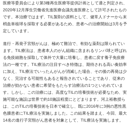
医療等委員会により第3種再生医療等提供計画として適と判定され、
2020年12月厚生労働省先進医療会議先進医療として許可されたもの
です。本治療ではまず、TIL製剤の原料として、健常人ドナーから末
梢血単核球を採取する必要があるため、患者への治療開始は3月を予
定しています。
進行・再発子宮頸がんは、極めて難治で、有効な薬剤は限られてい
ます。TIL療法は、患者本人のがん組織に含まれるリンパ球と呼ばれ
る免疫細胞を採取して体外で大量に培養し、患者に戻す養子免疫療
法の一種です。TIL療法の注目すべき特徴は、期待される高い奏効率
に加え、TIL療法でいったんがんが消滅した場合、その後の再発は少
なく、完治する可能性もあると報告されていることであり、従来の
治療が効かない患者に希望をもたらす治療法の1つといわれていま
す。しかし、この治療には、高度なTILの培養技術が必要なため、実
施可能な施設は世界で約10施設程度にとどまります。河上裕教授ら
は、このTILの培養技術を日本で確立し、既に2016年に3例の悪性黒
色腫患者にTIL療法を実施しました。この結果を踏まえ、今回、最大
14名の進行子宮頸がん患者を対象として、TIL療法を実施します。