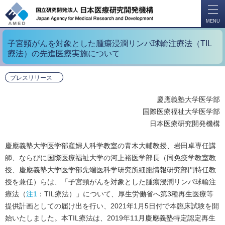
開
く
MENU
子宮頸がんを対象とした腫瘍浸潤リンパ球輸注療法（TIL
療法）の先進医療実施について
プレスリリース
慶應義塾大学医学部
国際医療福祉大学医学部
日本医療研究開発機構
慶應義塾大学医学部産婦人科学教室の青木大輔教授、岩田卓専任講
師、ならびに国際医療福祉大学の河上裕医学部長（同免疫学教室教
授、慶應義塾大学医学部先端医科学研究所細胞情報研究部門特任教
授を兼任）らは、「子宮頸がんを対象とした腫瘍浸潤リンパ球輸注
療法（
注1
：TIL療法）」について、厚生労働省へ第3種再生医療等
提供計画としての届け出を行い、2021年1月5日付で本臨床試験を開
始いたしました。本TIL療法は、2019年11月慶應義塾特定認定再生