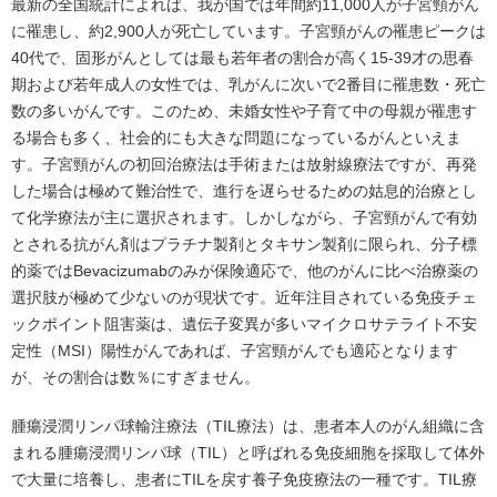
最新の全国統計によれば、我が国では年間約11,000人が子宮頸がん
に罹患し、約2,900人が死亡しています。子宮頸がんの罹患ピークは
40代で、固形がんとしては最も若年者の割合が高く15-39才の思春
期および若年成人の女性では、乳がんに次いで2番目に罹患数・死亡
数の多いがんです。このため、未婚女性や子育て中の母親が罹患す
る場合も多く、社会的にも大きな問題になっているがんといえま
す。子宮頸がんの初回治療法は手術または放射線療法ですが、再発
した場合は極めて難治性で、進行を遅らせるための姑息的治療とし
て化学療法が主に選択されます。しかしながら、子宮頸がんで有効
とされる抗がん剤はプラチナ製剤とタキサン製剤に限られ、分子標
的薬ではBevacizumabのみが保険適応で、他のがんに比べ治療薬の
選択肢が極めて少ないのが現状です。近年注目されている免疫チェ
ックポイント阻害薬は、遺伝子変異が多いマイクロサテライト不安
定性（MSI）陽性がんであれば、子宮頸がんでも適応となります
が、その割合は数％にすぎません。
腫瘍浸潤リンパ球輸注療法（TIL療法）は、患者本人のがん組織に含
まれる腫瘍浸潤リンパ球（TIL）と呼ばれる免疫細胞を採取して体外
で大量に培養し、患者にTILを戻す養子免疫療法の一種です。TIL療