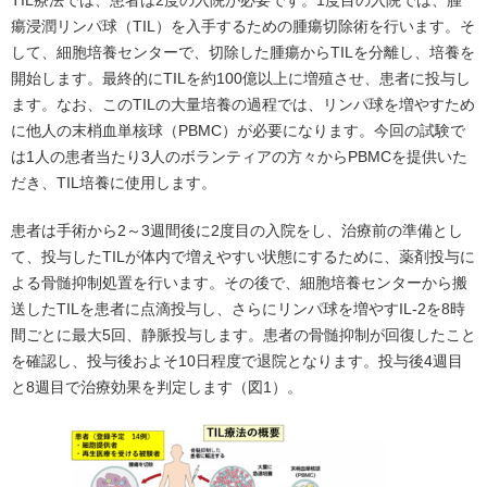
TIL療法では、患者は2度の入院が必要です。1度目の入院では、腫
瘍浸潤リンパ球（TIL）を入手するための腫瘍切除術を行います。そ
して、細胞培養センターで、切除した腫瘍からTILを分離し、培養を
開始します。最終的にTILを約100億以上に増殖させ、患者に投与し
ます。なお、このTILの大量培養の過程では、リンパ球を増やすため
に他人の末梢血単核球（PBMC）が必要になります。今回の試験で
は1人の患者当たり3人のボランティアの方々からPBMCを提供いた
だき、TIL培養に使用します。
患者は手術から2～3週間後に2度目の入院をし、治療前の準備とし
て、投与したTILが体内で増えやすい状態にするために、薬剤投与に
よる骨髄抑制処置を行います。その後で、細胞培養センターから搬
送したTILを患者に点滴投与し、さらにリンパ球を増やすIL-2を8時
間ごとに最大5回、静脈投与します。患者の骨髄抑制が回復したこと
を確認し、投与後およそ10日程度で退院となります。投与後4週目
と8週目で治療効果を判定します（図1）。