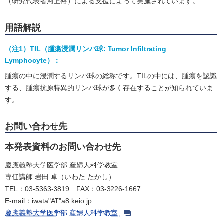
（研究代表者河上裕）による支援によって実施されています。
用語解説
（注1）TIL（腫瘍浸潤リンパ球: Tumor Infiltrating
Lymphocyte）：
腫瘍の中に浸潤するリンパ球の総称です。TILの中には、腫瘍を認識
する、腫瘍抗原特異的リンパ球が多く存在することが知られていま
す。
お問い合わせ先
本発表資料のお問い合わせ先
慶應義塾大学医学部 産婦人科学教室
専任講師 岩田 卓（いわた たかし）
TEL：03-5363-3819 FAX：03-3226-1667
E-mail：iwata"AT"a8.keio.jp
慶應義塾大学医学部 産婦人科学教室