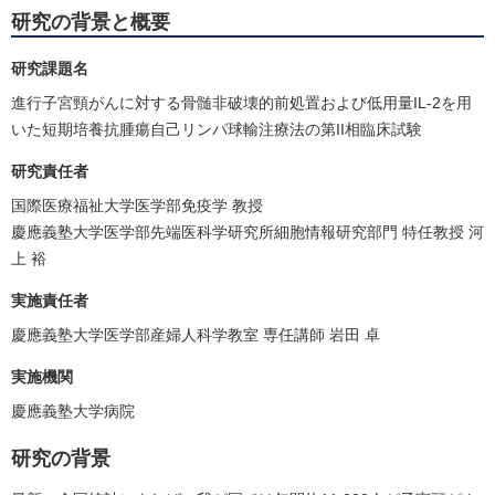
研究の背景と概要
研究課題名
進行子宮頸がんに対する骨髄非破壊的前処置および低用量IL-2を用
いた短期培養抗腫瘍自己リンパ球輸注療法の第II相臨床試験
研究責任者
国際医療福祉大学医学部免疫学 教授
慶應義塾大学医学部先端医科学研究所細胞情報研究部門 特任教授 河
上 裕
実施責任者
慶應義塾大学医学部産婦人科学教室 専任講師 岩田 卓
実施機関
慶應義塾大学病院
研究の背景