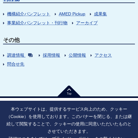
機構紹介パンフレット
AMED Pickup
成果集
事業紹介パンフレット・刊行物
アーカイブ
その他
調達情報
採用情報
公開情報
アクセス
問合せ先
Top
本ウェブサイトは、提供するサービス向上のため、クッキー
（Cookie）を使用しております。このバナーを閉じる、または継
続して閲覧することで、クッキーの使用に同意いただいたものと
法人番号：9010005023796
東京都千代田区大手町1丁目7番1号
させていただきます。
情報公開
寄附のお願い
ご利用上の注意