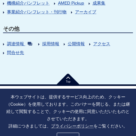
機構紹介パンフレット
AMED Pickup
成果集
事業紹介パンフレット・刊行物
アーカイブ
その他
調達情報
採用情報
公開情報
アクセス
問合せ先
Top
本ウェブサイトは、提供するサービス向上のため、クッキー
（Cookie）を使用しております。このバナーを閉じる、または継
続して閲覧することで、クッキーの使用に同意いただいたものと
法人番号：9010005023796
東京都千代田区大手町1丁目7番1号
させていただきます。
情報公開
寄附のお願い
ご利用上の注意
詳細につきましては、
プライバシーポリシー
をご覧ください。
ソーシャル・ネットワーキング・サービス運用ポリシー
プライバシーポリシー
アクセシビリティ
サイトマップ