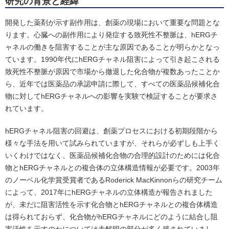
研究の背景と経緯
開発した薬剤が示す副作用は、創薬の現場において重要な問題とな
ります。心臓への副作用により発症する致死性不整脈は、hERGチ
ャネルの働きを阻害することが主な原因であることが明らかとなっ
ています。1990年代にhERGチャネル阻害によって引き起こされる
致死性不整脈が原因で市場から撤退した化合物が複数あったことか
ら、近年では医薬品の承認申請に際して、すべての医薬品候補化合
物に対してhERGチャネルへの影響を実験で検証することが要求さ
れています。
hERGチャネル阻害の回避は、創薬プロセスにおける初期段階から
様々な手法を用いて試みられていますが、それらが必ずしも上手く
いくわけではなく、医薬品候補化合物の合理的設計のためには化合
物とhERGチャネルとの複合体の立体構造情報が必要です。2003年
のノーベル化学賞受賞者であるRoderick MacKinnonらの研究チーム
によって、2017年にhERGチャネルの立体構造が報告されました
が、未だに阻害活性を示す化合物とhERGチャネルとの複合体構造
は得られておらず、化合物がhERGチャネルにどのように結合し阻