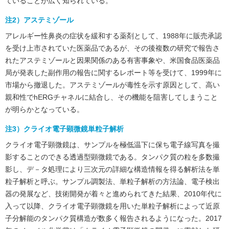
ていることが広く知られている。
注2）アステミゾール
アレルギー性鼻炎の症状を緩和する薬剤として、1988年に販売承認
を受け上市されていた医薬品であるが、その後複数の研究で報告さ
れたアステミゾールと因果関係のある有害事象や、米国食品医薬品
局が発表した副作用の報告に関するレポート等を受けて、1999年に
市場から撤退した。アステミゾールが毒性を示す原因として、高い
親和性でhERGチャネルに結合し、その機能を阻害してしまうこと
が明らかとなっている。
注3）クライオ電子顕微鏡単粒子解析
クライオ電子顕微鏡は、サンプルを極低温下に保ち電子線写真を撮
影することのできる透過型顕微鏡である。タンパク質の粒を多数撮
影し、デ－タ処理により三次元の詳細な構造情報を得る解析法を単
粒子解析と呼ぶ。サンプル調製法、単粒子解析の方法論、電子検出
器の発展など、技術開発が着々と進められてきた結果、2010年代に
入って以降、クライオ電子顕微鏡を用いた単粒子解析によって近原
子分解能のタンパク質構造が数多く報告されるようになった。2017