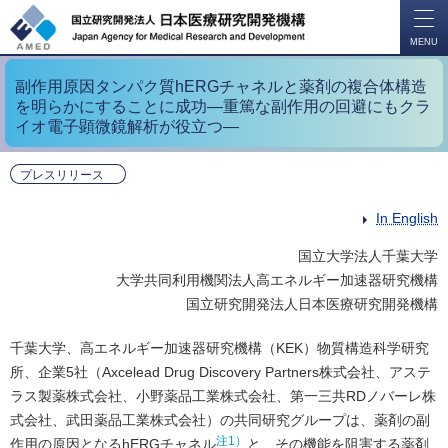
開
く
MENU
副作用原因タンパク質hERGチャネルと薬剤の複合体構造
を明らかにすることに成功―重篤な副作用の回避にもクラ
イオ電子顕微鏡解析が役立つ―
プレスリリース
In English
国立大学法人千葉大学
大学共同利用機関法人高エネルギー加速器研究機構
国立研究開発法人日本医療研究開発機構
千葉大学、高エネルギー加速器研究機構（KEK）物質構造科学研究
所、企業5社（Axcelead Drug Discovery Partners株式会社、アステ
ラス製薬株式会社、小野薬品工業株式会社、第一三共RDノバーレ株
式会社、武田薬品工業株式会社）の共同研究グループは、薬剤の副
注1）
作用の原因となるhERGチャネル
と、その機能を阻害する薬剤