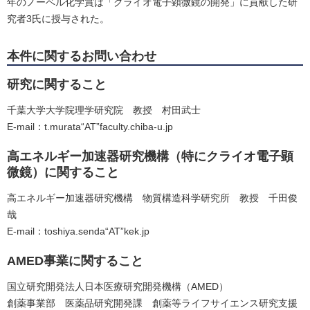
年のノーベル化学賞は「クライオ電子顕微鏡の開発」に貢献した研
究者3氏に授与された。
本件に関するお問い合わせ
研究に関すること
千葉大学大学院理学研究院 教授 村田武士
E-mail：t.murata“AT”faculty.chiba-u.jp
高エネルギー加速器研究機構（特にクライオ電子顕
微鏡）に関すること
高エネルギー加速器研究機構 物質構造科学研究所 教授 千田俊
哉
E-mail：toshiya.senda“AT”kek.jp
AMED事業に関すること
国立研究開発法人日本医療研究開発機構（AMED）
創薬事業部 医薬品研究開発課 創薬等ライフサイエンス研究支援