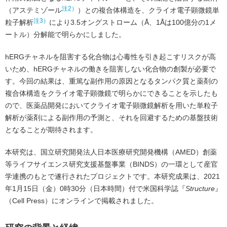
注2）
（アステミゾール
）との複合体構造を、クライオ電子顕微鏡単
注3）
粒子解析
により3.5オングストローム（Å、1Åは100億分の1メ
ートル）分解能で明らかにしました。
hERGチャネルを阻害する化合物は心毒性を引き起こすリスクが高
いため、hERGチャネルの働きを阻害しない化合物の創製が必要で
す。今回の結果は、重篤な副作用の原因となるタンパク質と薬剤の
複合体構造をクライオ電子顕微鏡で明らかにできることを示したも
ので、医薬品開発においてクライオ電子顕微鏡解析を用いた単粒子
解析が薬剤による副作用の予測と、それを回避するための基盤技術
となることが期待されます。
本研究は、国立研究開発法人日本医療研究開発機構（AMED）創薬
等ライフサイエンス研究支援基盤事業（BINDS）の一環として産官
学連携のもとで遂行されたプロジェクトです。本研究成果は、2021
年1月15日（金）0時30分（日本時間）付で米国科学誌『
Structure
』
（Cell Press）にオンラインで掲載されました。