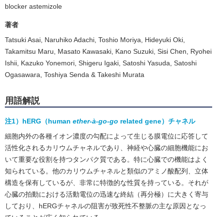
blocker astemizole
著者
Tatsuki Asai, Naruhiko Adachi, Toshio Moriya, Hideyuki Oki,
Takamitsu Maru, Masato Kawasaki, Kano Suzuki, Sisi Chen, Ryohei
Ishii, Kazuko Yonemori, Shigeru Igaki, Satoshi Yasuda, Satoshi
Ogasawara, Toshiya Senda & Takeshi Murata
用語解説
注1）hERG（human
ether-à-go-go
related gene）チャネル
細胞内外の各種イオン濃度の勾配によって生じる膜電位に応答して
活性化されるカリウムチャネルであり、神経や心臓の細胞機能にお
いて重要な役割を持つタンパク質である。特に心臓での機能はよく
知られている。他のカリウムチャネルと類似のアミノ酸配列、立体
構造を保有しているが、非常に特徴的な性質を持っている。それが
心臓の拍動における活動電位の迅速な終結（再分極）に大きく寄与
しており、hERGチャネルの阻害が致死性不整脈の主な原因となっ