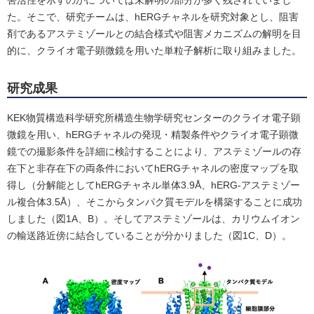
害活性を示すのかについては未解明の部分が多く残されていまし
た。そこで、研究チームは、hERGチャネルを研究対象とし、阻害
剤であるアステミゾールとの結合様式や阻害メカニズムの解明を目
的に、クライオ電子顕微鏡を用いた単粒子解析に取り組みました。
研究成果
KEK物質構造科学研究所構造生物学研究センターのクライオ電子顕
微鏡を用い、hERGチャネルの発現・精製条件やクライオ電子顕微
鏡での撮影条件を詳細に検討することにより、アステミゾールの存
在下と非存在下の両条件においてhERGチャネルの密度マップを取
得し（分解能としてhERGチャネル単体3.9Å、hERG-アステミゾー
ル複合体3.5Å）、そこからタンパク質モデルを構築することに成功
しました（図1A、B）。そしてアステミゾールは、カリウムイオン
の輸送路近傍に結合していることが分かりました（図1C、D）。